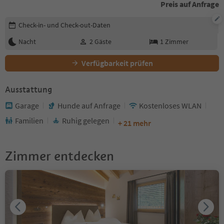
Preis auf Anfrage
Buchungsdetails bearbeiten
Check-in- und Check-out-Daten
Nacht
2
Gäste
1
Zimmer
Verfügbarkeit prüfen
Ausstattung
Garage
Hunde auf Anfrage
Kostenloses WLAN
Familien
Ruhig gelegen
+ 21 mehr
Zimmer entdecken