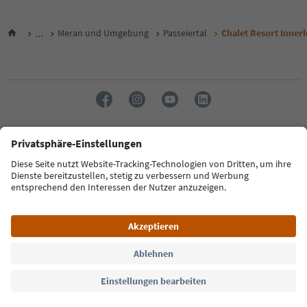
...
Meran und Umgebung
Passeiertal
Chalet Resort Inner
Sprache: Deutsch
FAQ
Kontakt
Presse
MICE
Datenschutzerklärung
AGB
Impressum
Cookie Policy
Film commission
Über uns
Zugänglichkeitserklärung
Südtirol B2B
© 2026 IDM Südtirol