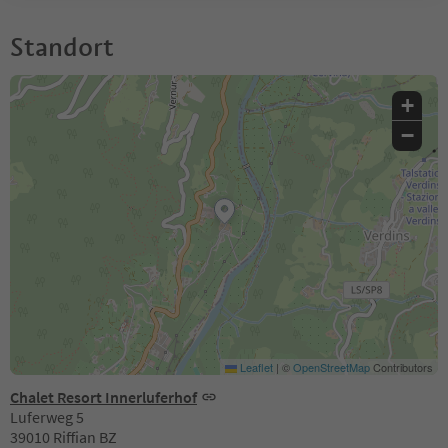
Standort
+
−
Leaflet
|
©
OpenStreetMap
Contributors
Chalet Resort Innerluferhof
Luferweg 5
39010 Riffian BZ