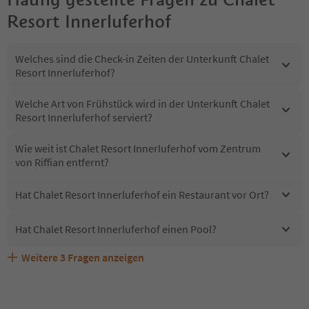
Resort Innerluferhof
Welches sind die Check-in Zeiten der Unterkunft Chalet
Resort Innerluferhof?
Welche Art von Frühstück wird in der Unterkunft Chalet
Resort Innerluferhof serviert?
Wie weit ist Chalet Resort Innerluferhof vom Zentrum
von Riffian entfernt?
Hat Chalet Resort Innerluferhof ein Restaurant vor Ort?
Hat Chalet Resort Innerluferhof einen Pool?
Weitere
3
Fragen anzeigen
Sind Haustiere in der Unterkunft Chalet Resort
Erhalten die Gäste von Chalet Resort Innerluferhof einen
Welche Services bietet Chalet Resort Innerluferhof?
Innerluferhof erlaubt?
Südtirol Guestpass?