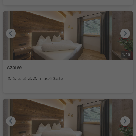
1
/
16
Azalee
max. 6 Gäste