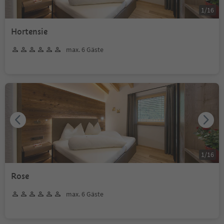
1
/
16
Hortensie
max. 6 Gäste
1
/
16
Rose
max. 6 Gäste