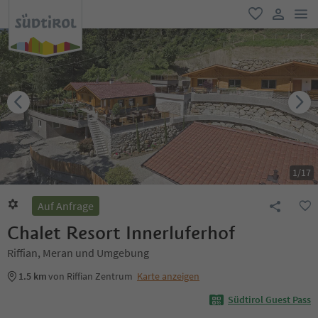
men
favorit
user lin
1
/
17
Auf Anfrage
Chalet Resort Innerluferhof
Riffian, Meran und Umgebung
1.5 km
von Riffian Zentrum
Karte anzeigen
Südtirol Guest Pass