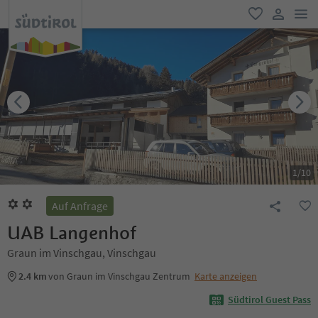
men
favorit
user lin
1
/
10
Auf Anfrage
UAB Langenhof
Graun im Vinschgau, Vinschgau
2.4 km
von Graun im Vinschgau Zentrum
Karte anzeigen
Südtirol Guest Pass