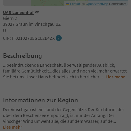
Leaflet
|
©
OpenStreetMap
Contributors
UAB Langenhof
Giern 2
39027 Graun im Vinschgau BZ
IT
CIN: IT021027B5GCE2B4ZX
Beschreibung
...beeindruckende Landschaft, überwältigender Ausblick,
familiäre Gemütlichkeit...dies alles und noch viel mehr erwartet
Sie bei uns.Unser Haus befindet sich in herrlicher
...
Lies mehr
Informationen zur Region
Der Vinschgau ist ein Land der Gegensätze. Der Kirchturm, der
über dem Reschensee emporragt, ist nur der Anfang. Der
Vinschger Wind umweht alle, die auf dem Wasser, auf de
...
Lies mehr