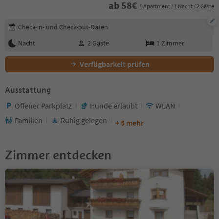
ab
58
€
1 Apartment / 1 Nacht / 2 Gäste
Buchungsdetails bearbeiten
Check-in- und Check-out-Daten
Nacht
2
Gäste
1
Zimmer
Verfügbarkeit prüfen
Ausstattung
Offener Parkplatz
Hunde erlaubt
WLAN
Familien
Ruhig gelegen
+ 5 mehr
Zimmer entdecken