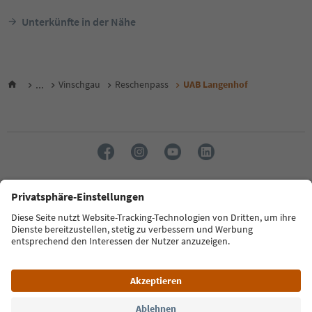
Unterkünfte in der Nähe
...
Vinschgau
Reschenpass
UAB Langenhof
Sprache: Deutsch
FAQ
Kontakt
Presse
MICE
Datenschutzerklärung
AGB
Impressum
Cookie Policy
Film commission
Über uns
Zugänglichkeitserklärung
Südtirol B2B