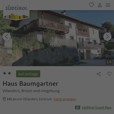
men
favorit
user lin
1
/
6
Auf Anfrage
Haus Baumgartner
Villanders, Brixen und Umgebung
145 m
von Villanders Zentrum
Karte anzeigen
Südtirol Guest Pass