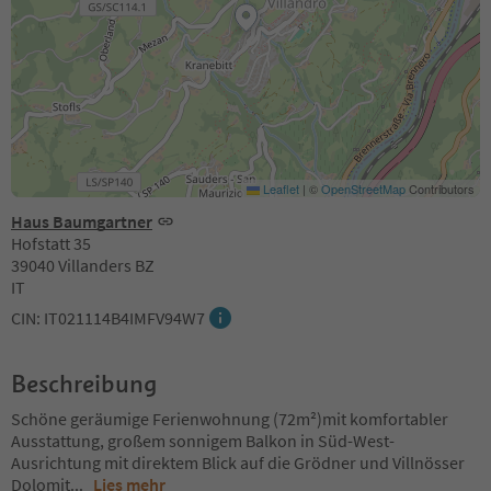
Leaflet
|
©
OpenStreetMap
Contributors
Haus Baumgartner
Hofstatt 35
39040 Villanders BZ
IT
CIN: IT021114B4IMFV94W7
Beschreibung
Schöne geräumige Ferienwohnung (72m²)mit komfortabler
Ausstattung, großem sonnigem Balkon in Süd-West-
Ausrichtung mit direktem Blick auf die Grödner und Villnösser
Dolomit
...
Lies mehr