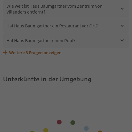
Wie weit ist Haus Baumgartner vom Zentrum von
Villanders entfernt?
Hat Haus Baumgartner ein Restaurant vor Ort?
Hat Haus Baumgartner einen Pool?
Weitere
3
Fragen anzeigen
Sind Haustiere in der Unterkunft Haus Baumgartner
Erhalten die Gäste von Haus Baumgartner einen Südtirol
Welche Services bietet Haus Baumgartner?
erlaubt?
Guestpass?
Unterkünfte in der Umgebung