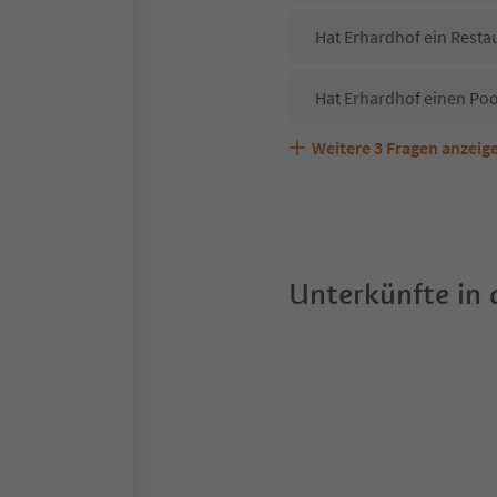
Hat Erhardhof ein Resta
Hat Erhardhof einen Poo
Weitere
3
Fragen anzeig
Sind Haustiere in der U
Welche Services bietet 
Unterkünfte in