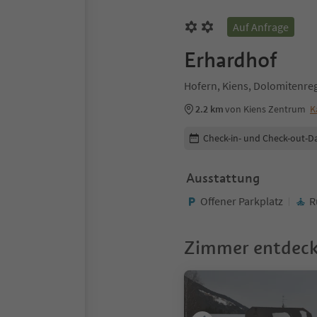
Auf Anfrage
Erhardhof
Hofern, Kiens, Dolomitenre
2.2 km
von Kiens Zentrum
K
Buchungsdetails bearbeiten
Check-in- und Check-out-D
Ausstattung
Offener Parkplatz
R
Zimmer entdec