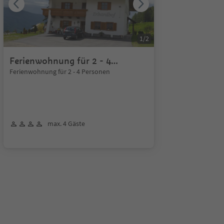
1
/
2
Ferienwohnung für 2 - 4
Personen
Ferienwohnung für 2 - 4 Personen
max. 4 Gäste