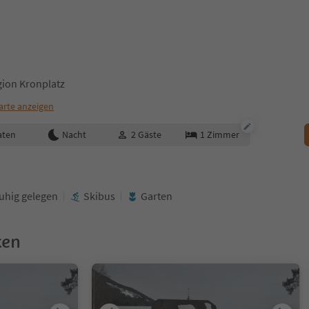
gion Kronplatz
arte anzeigen
aten
Nacht
2
Gäste
1
Zimmer
uhig gelegen
Skibus
Garten
ken