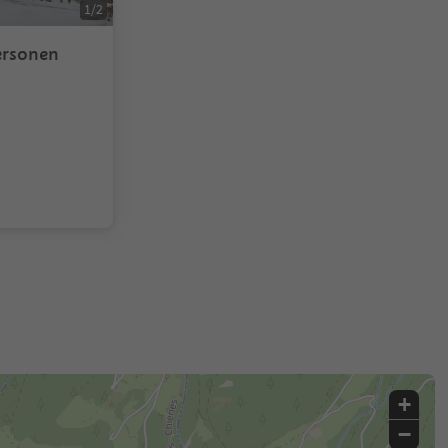
1
/
2
ersonen
+
−