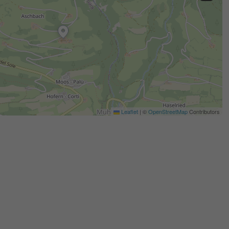
Leaflet
|
©
OpenStreetMap
Contributors