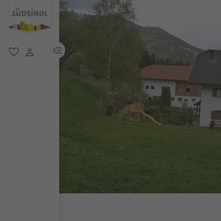
menu link
favorit
user link