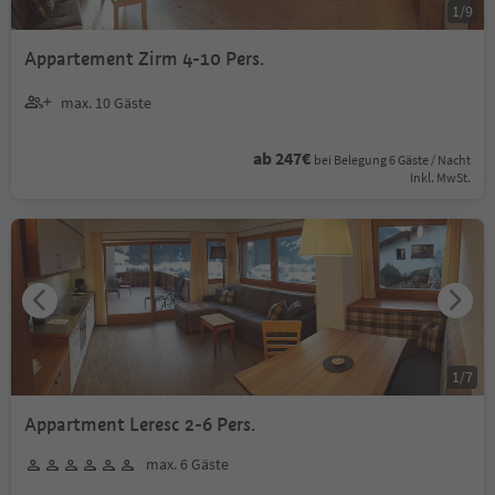
1
/
9
Appartement Zirm 4-10 Pers.
max. 10 Gäste
ab 247€
bei Belegung 6 Gäste / Nacht
Inkl. MwSt.
1
/
7
Appartment Leresc 2-6 Pers.
max. 6 Gäste