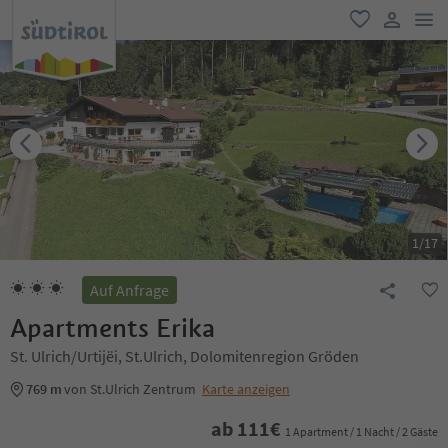
men
favorit
user lin
1
/
17
Auf Anfrage
Apartments Erika
St. Ulrich/Urtijëi, St.Ulrich, Dolomitenregion Gröden
769 m
von St.Ulrich Zentrum
Karte anzeigen
ab
111
€
1 Apartment / 1 Nacht / 2 Gäste