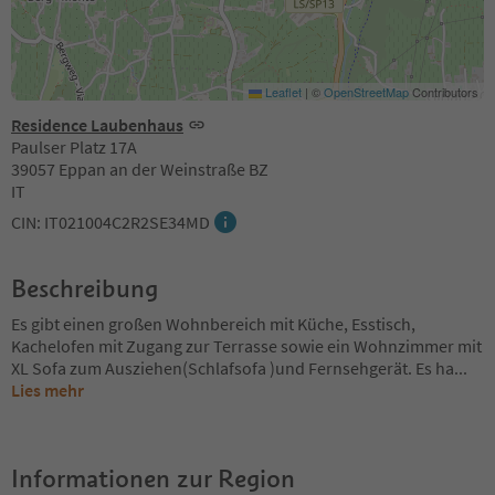
Leaflet
|
©
OpenStreetMap
Contributors
Residence Laubenhaus
Paulser Platz 17A
39057 Eppan an der Weinstraße BZ
IT
CIN: IT021004C2R2SE34MD
Beschreibung
Es gibt einen großen Wohnbereich mit Küche, Esstisch,
Kachelofen mit Zugang zur Terrasse sowie ein Wohnzimmer mit
XL Sofa zum Ausziehen(Schlafsofa )und Fernsehgerät. Es ha
...
Lies mehr
Informationen zur Region