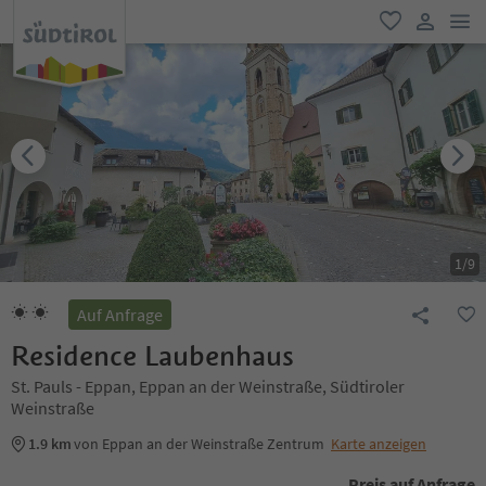
men
favorit
user lin
1
/
9
Auf Anfrage
Residence Laubenhaus
St. Pauls - Eppan, Eppan an der Weinstraße, Südtiroler
Weinstraße
1.9 km
von Eppan an der Weinstraße Zentrum
Karte anzeigen
Preis auf Anfrage