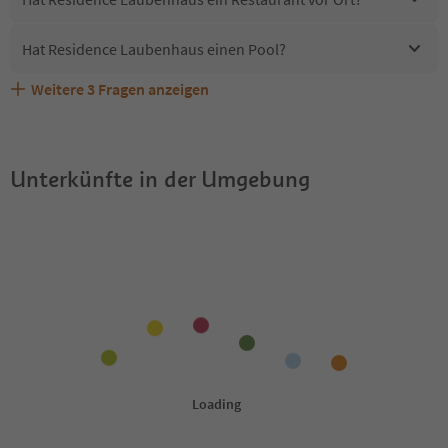
Hat Residence Laubenhaus einen Pool?
Weitere
3
Fragen anzeigen
Sind Haustiere in der Unterkunft Residence Laubenhaus
Erhalten die Gäste von Residence Laubenhaus einen
Welche Services bietet Residence Laubenhaus?
erlaubt?
Südtirol Guestpass?
Unterkünfte in der Umgebung