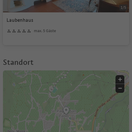
1
/
5
Laubenhaus
max. 5 Gäste
Standort
+
−