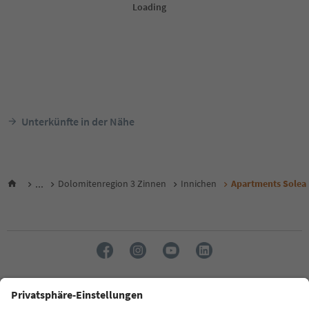
Unterkünfte in der Nähe
...
Dolomitenregion 3 Zinnen
Innichen
Apartments Solea 
Sprache: Deutsch