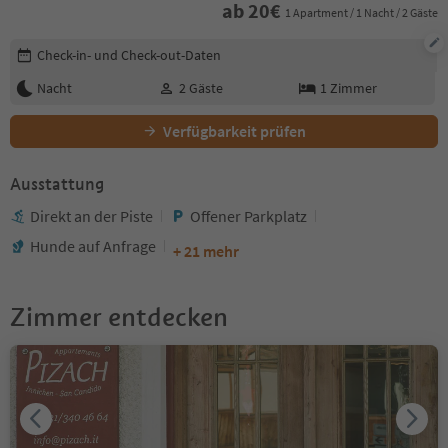
ab
20
€
1 Apartment / 1 Nacht / 2 Gäste
Buchungsdetails bearbeiten
Check-in- und Check-out-Daten
Nacht
2
Gäste
1
Zimmer
Verfügbarkeit prüfen
Ausstattung
Direkt an der Piste
Offener Parkplatz
Hunde auf Anfrage
+ 21 mehr
Zimmer entdecken