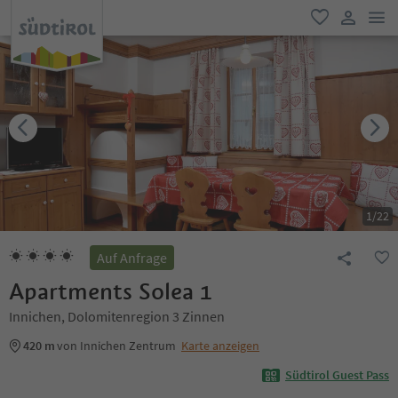
men
favorit
user lin
1
/
22
Auf Anfrage
Apartments Solea 1
Innichen, Dolomitenregion 3 Zinnen
420 m
von Innichen Zentrum
Karte anzeigen
Südtirol Guest Pass