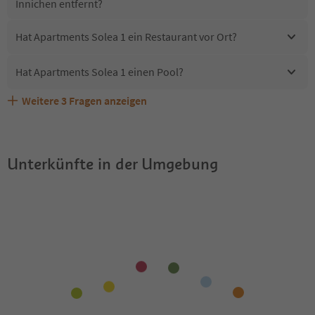
Innichen entfernt?
Hat Apartments Solea 1 ein Restaurant vor Ort?
Hat Apartments Solea 1 einen Pool?
Weitere
3
Fragen anzeigen
Sind Haustiere in der Unterkunft Apartments Solea 1
Erhalten die Gäste von Apartments Solea 1 einen
Welche Services bietet Apartments Solea 1?
erlaubt?
Südtirol Guestpass?
Unterkünfte in der Umgebung