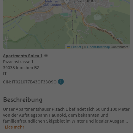
Leaflet
|
©
OpenStreetMap
Contributors
Apartments Solea 1
Pizachstrasse 1
39038 Innichen BZ
IT
CIN: IT021077B43OF33O9O
Beschreibung
Unser Apartmentshausr Pizach 1 befindet sich 50 und 100 Meter
von der Aufstiegsbahn Haunold, dem bekannten und
familienfreundlichen Skigebiet im Winter und idealer Ausgan
...
Lies mehr