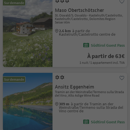
Sur demande
Maso Obertschötscher
St. Oswald/S. Osvaldo - Kastelruth/Castelrotto,
Kastelruth/Castelrotto, Dolomites Region
Seiser Alm
2.6 km
à partir de
Kastelruth/Castelrotto centre de
Südtirol Guest Pass
À partir de 63€
1 nuit / 1 appartement incl. TVA
Sur demande
Ansitz Eggenheim
Tramin an der Weinstraße/Termeno sulla Strada
del Vino, Alto Adige Wine Road
309 m
à partir de Tramin an der
Weinstraße/Termeno sulla Strada del
Vino centre de
Südtirol Guest Pass