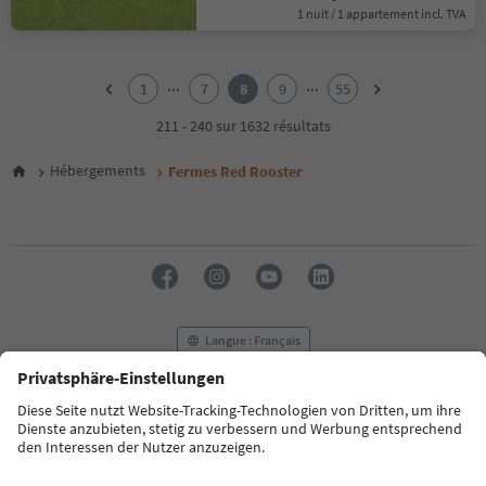
1 nuit / 1 appartement incl. TVA
1
2
...
...
1
7
8
9
55
3
4
211 - 240 sur 1632 résultats
5
6
Hébergements
Fermes Red Rooster
7
8
9
10
11
12
13
14
Langue : Français
15
16
17
FAQ
Contactez-nous
Presse
MICE
18
Politique de confidentialité
Conditions générales
Empreinte
19
20
Politique relative aux cookies
Commission film