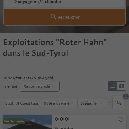
2 voyageurs / 1 chambre
Rechercher
Exploitations "Roter Hahn"
dans le Sud-Tyrol
1632
Résultats
- Sud-Tyrol
Recommandé
Trier par :
1
Südtirol Guest Pass
Note moyenne
Catégorie
Options de l
1 filtre 
Sur demande
Schopfer