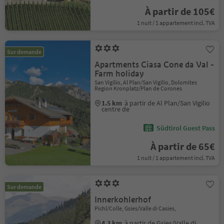
À partir de 105€
1 nuit / 1 appartement incl. TVA
Sur demande
Apartments Ciasa Cone da Val -
Farm holiday
San Vigilio, Al Plan/San Vigilio, Dolomites
Region Kronplatz/Plan de Corones
1.5 km
à partir de Al Plan/San Vigilio
centre de
Südtirol Guest Pass
À partir de 65€
1 nuit / 1 appartement incl. TVA
Sur demande
Innerkohlerhof
Pichl/Colle, Gsies/Valle di Casies,
4.3 km
à partir de Gsies/Valle di