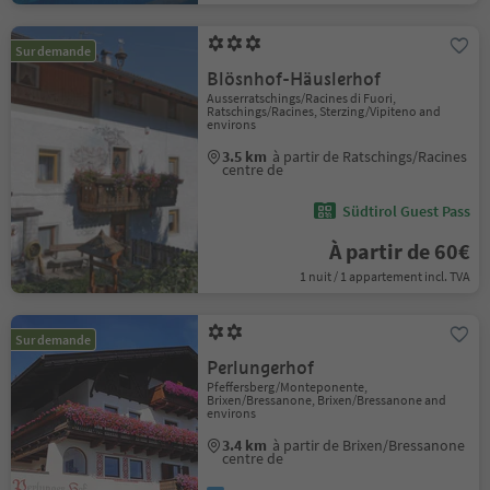
Sur demande
Blösnhof-Häuslerhof
Ausserratschings/Racines di Fuori,
Ratschings/Racines, Sterzing/Vipiteno and
environs
3.5 km
à partir de Ratschings/Racines
centre de
Südtirol Guest Pass
À partir de 60€
1 nuit / 1 appartement incl. TVA
Sur demande
Perlungerhof
Pfeffersberg/Monteponente,
Brixen/Bressanone, Brixen/Bressanone and
environs
3.4 km
à partir de Brixen/Bressanone
centre de