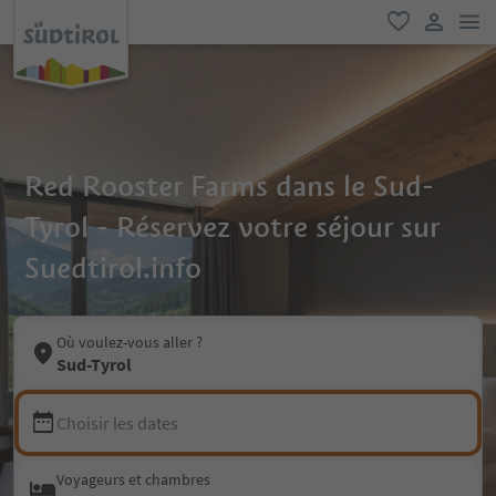
lie
favori
lien util
Red Rooster Farms dans le Sud-
Tyrol - Réservez votre séjour sur
Suedtirol.info
Où voulez-vous aller ?
Sud-Tyrol
Choisir les dates
Voyageurs et chambres