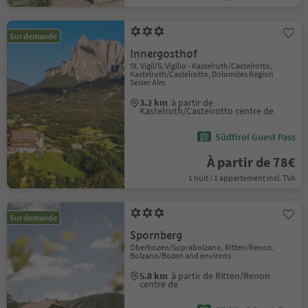
Sur demande
Innergosthof
St. Vigil/S. Vigilio - Kastelruth/Castelrotto,
Kastelruth/Castelrotto, Dolomites Region
Seiser Alm
3.2 km
à partir de
Kastelruth/Castelrotto centre de
Südtirol Guest Pass
À partir de 78€
1 nuit / 1 appartement incl. TVA
Sur demande
Spornberg
Oberbozen/Soprabolzano, Ritten/Renon,
Bolzano/Bozen and environs
5.8 km
à partir de Ritten/Renon
centre de