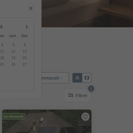
en
sam
dim
4
5
6
11
12
13
18
19
20
25
26
27
Recommandé
Trier par :
1
Filtrer
bles
1 filtre actif
Sur demande