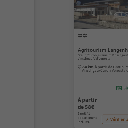
Agritourism Langenh
Graun/Curon, Graun im Vinschgau
Vinschgau/Val Venosta
2.4 km
à partir de Graun i
Vinschgau/Curon Venosta c
Sü
À partir
de 58€
1 nuit / 1
appartement
Vérifier l
incl. TVA