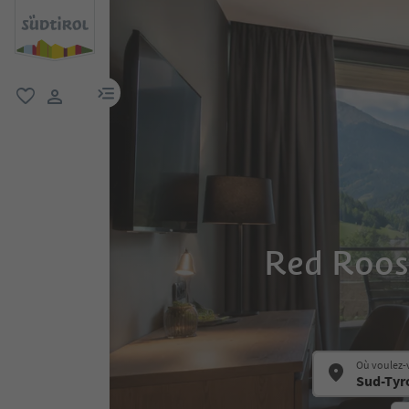
lien menu
favori
lien utilisateur
Red Roost
Où voulez-v