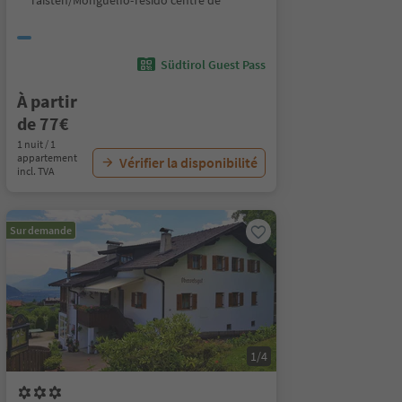
Taisten/Monguelfo-Tesido centre de
Südtirol Guest Pass
À partir
de 77€
1 nuit / 1
appartement
Vérifier la disponibilité
incl. TVA
Sur demande
1/4