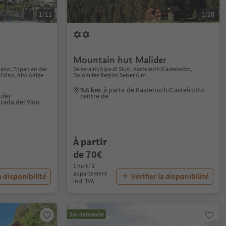
1/11
1/28
Mountain hut Malider
iano, Eppan an der
Seiseralm/Alpe di Siusi, Kastelruth/Castelrotto,
 Vino, Alto Adige
Dolomites Region Seiser Alm
9.6 km
à partir de Kastelruth/Castelrotto
 der
centre de
rada del Vino
À partir
de 70€
1 nuit / 1
appartement
a disponibilité
Vérifier la disponibilité
incl. TVA
Sur demande