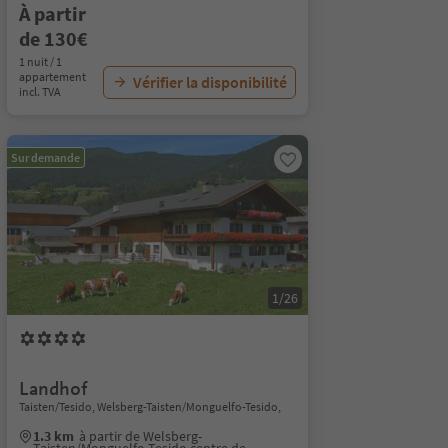
À partir
de 130€
1 nuit / 1
appartement
Vérifier la disponibilité
incl. TVA
Sur demande
1/26
Landhof
Taisten/Tesido, Welsberg-Taisten/Monguelfo-Tesido,
1.3 km
à partir de Welsberg-