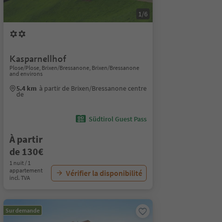
1/6
Kasparnellhof
Plose/Plose, Brixen/Bressanone, Brixen/Bressanone
and environs
5.4 km
à partir de Brixen/Bressanone centre
de
Südtirol Guest Pass
À partir
de 130€
1 nuit / 1
appartement
Vérifier la disponibilité
incl. TVA
Sur demande