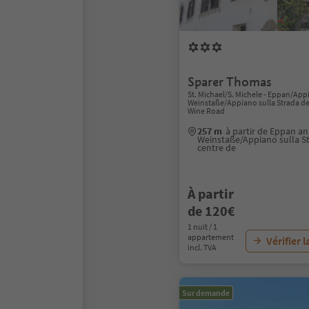
Sparer Thomas
St. Michael/S. Michele - Eppan/App
Weinstaße/Appiano sulla Strada del
Wine Road
257 m
à partir de Eppan an
Weinstaße/Appiano sulla St
centre de
À partir
de 120€
1 nuit / 1
appartement
Vérifier l
incl. TVA
Sur demande