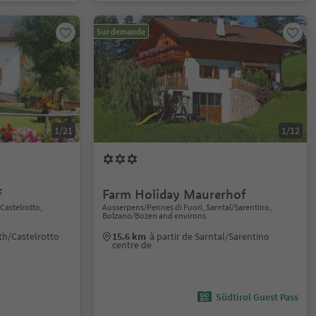
Sur demande
1/21
1/12
f
Farm Holiday Maurerhof
/Castelrotto,
Ausserpens/Pennes di Fuori, Sarntal/Sarentino,
Bolzano/Bozen and environs
uth/Castelrotto
15.6 km
à partir de Sarntal/Sarentino
centre de
Südtirol Guest Pass