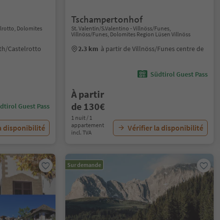
Tschampertonhof
lrotto, Dolomites
St. Valentin/S.Valentino - Villnöss/Funes,
Villnöss/Funes, Dolomites Region Lüsen Villnöss
uth/Castelrotto
2.3 km
à partir de Villnöss/Funes centre de
Südtirol Guest Pass
À partir
de 130€
dtirol Guest Pass
1 nuit / 1
appartement
a disponibilité
Vérifier la disponibilité
incl. TVA
Sur demande