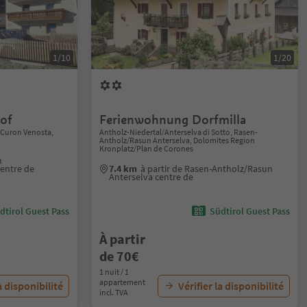
1/10
1/20
of
Ferienwohnung Dorfmilla
/Curon Venosta,
Antholz-Niedertal/Anterselva di Sotto, Rasen-
Antholz/Rasun Anterselva, Dolomites Region
Kronplatz/Plan de Corones
m
entre de
7.4 km
à partir de Rasen-Antholz/Rasun
Anterselva centre de
dtirol Guest Pass
Südtirol Guest Pass
À partir
de 70€
1 nuit / 1
appartement
a disponibilité
Vérifier la disponibilité
incl. TVA