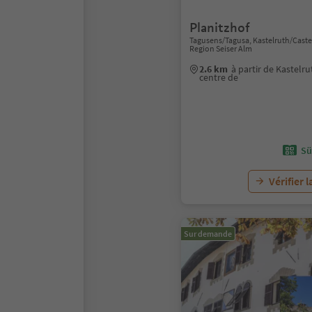
Planitzhof
Tagusens/Tagusa, Kastelruth/Caste
Region Seiser Alm
2.6 km
à partir de Kastelr
centre de
Sü
Vérifier l
Sur demande