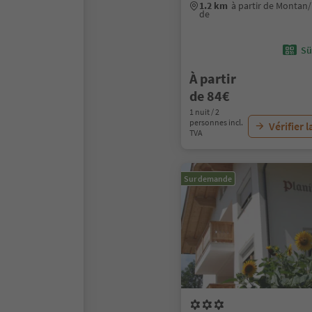
1.2 km
à partir de Montan
de
Sü
À partir
de 84€
1 nuit / 2
personnes incl.
Vérifier l
TVA
Sur demande