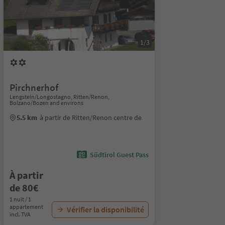
1/3
Pirchnerhof
Lengstein/Longostagno, Ritten/Renon,
Bolzano/Bozen and environs
5.5 km
à partir de Ritten/Renon centre de
Südtirol Guest Pass
À partir
de 80€
1 nuit / 1
appartement
Vérifier la disponibilité
incl. TVA