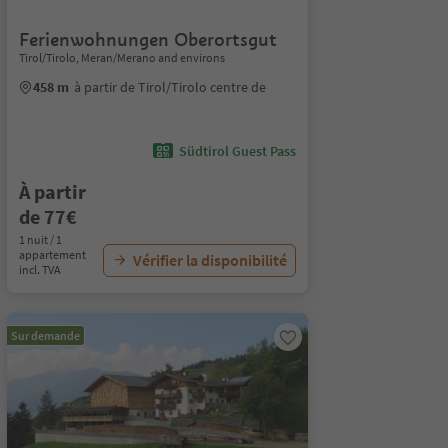
Ferienwohnungen Oberortsgut
Tirol/Tirolo, Meran/Merano and environs
458 m
à partir de Tirol/Tirolo centre de
Südtirol Guest Pass
À partir
de 77€
1 nuit / 1
appartement
Vérifier la disponibilité
incl. TVA
Sur demande