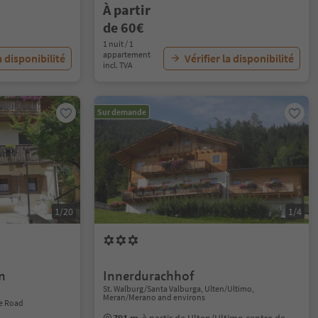
À partir
de 60€
1 nuit / 1
appartement
a disponibilité
Vérifier la disponibilité
incl. TVA
Sur demande
1/20
1/4
n
Innerdurachhof
St. Walburg/Santa Valburga, Ulten/Ultimo,
Meran/Merano and environs
e Road