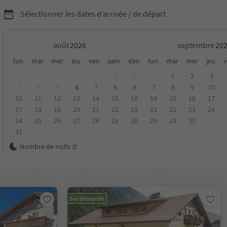
Sélectionner les dates d’arrivée / de départ
août
septembre
ns "Roter Hahn" dans le
lun
mar
mer
jeu
ven
sam
dim
lun
mar
mer
jeu
v
1
2
1
2
3
3
4
5
6
7
8
9
7
8
9
10
10
11
12
13
14
15
16
14
15
16
17
17
18
19
20
21
22
23
21
22
23
24
24
25
26
27
28
29
30
28
29
30
31
Nombre de nuits :
0
oyenne
Catégorie
Options de la carte
Hébergements dura
Sur demande