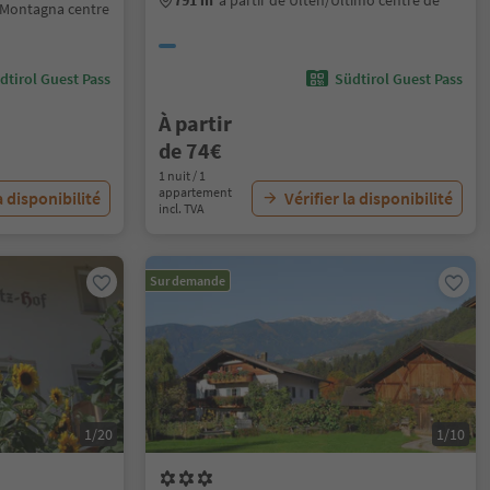
791 m
à partir de Ulten/Ultimo centre de
/Montagna centre
dtirol Guest Pass
Südtirol Guest Pass
À partir
de 74€
1 nuit / 1
appartement
a disponibilité
Vérifier la disponibilité
incl. TVA
Sur demande
1/20
1/10