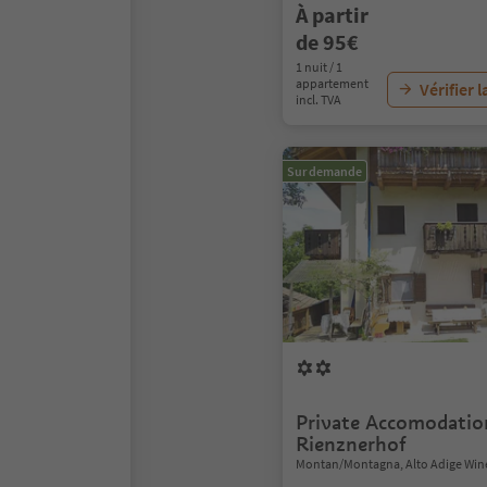
À partir
de 95€
1 nuit / 1
appartement
Vérifier l
incl. TVA
Sur demande
Private Accomodatio
Rienznerhof
Montan/Montagna, Alto Adige Win