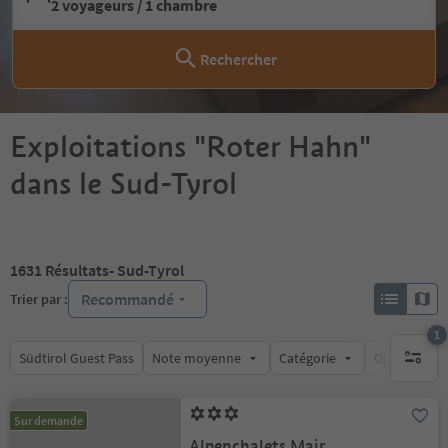
2 voyageurs / 1 chambre
Rechercher
Exploitations "Roter Hahn"
dans le Sud-Tyrol
1631
Résultats
- Sud-Tyrol
Recommandé
Trier par :
1
Südtirol Guest Pass
Note moyenne
Catégorie
Options de l
1 filtre 
Sur demande
Alpenchalets Mair