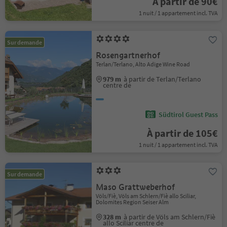
À partir de 90€
1 nuit / 1 appartement incl. TVA
Sur demande
Rosengartnerhof
Terlan/Terlano, Alto Adige Wine Road
979 m
à partir de Terlan/Terlano
centre de
Südtirol Guest Pass
À partir de 105€
1 nuit / 1 appartement incl. TVA
Sur demande
Maso Grattweberhof
Völs/Fiè, Völs am Schlern/Fiè allo Sciliar,
Dolomites Region Seiser Alm
328 m
à partir de Völs am Schlern/Fiè
allo Sciliar centre de