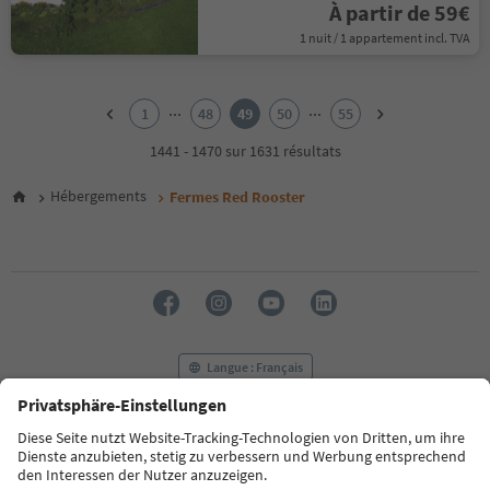
À partir de 59€
1 nuit / 1 appartement incl. TVA
1
2
...
...
1
48
49
50
55
3
4
1441 - 1470 sur 1631 résultats
5
6
Hébergements
Fermes Red Rooster
7
8
9
10
11
12
13
14
Langue : Français
15
16
17
FAQ
Contactez-nous
Presse
MICE
18
Politique de confidentialité
Conditions générales
Empreinte
19