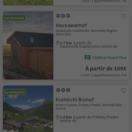
1 nuit / 1 appartement incl. TVA
Sur demande
Morodeserhof
Kastelruth/Castelrotto, Dolomites Region
Seiser Alm
1.7 km
à partir de
Kastelruth/Castelrotto centre de
Südtirol Guest Pass
À partir de 100€
1 nuit / 1 appartement incl. TVA
Sur demande
Krahbichl Biohof
Kasern/Casere, Prettau/Predoi, Ahrntal/Valle
Aurina
5.8 km
à partir de Prettau/Predoi
centre de