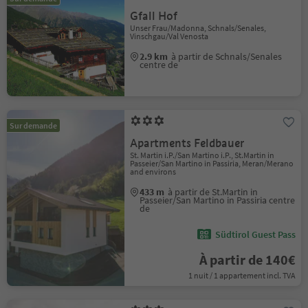
Gfall Hof
Unser Frau/Madonna, Schnals/Senales,
Vinschgau/Val Venosta
2.9 km
à partir de Schnals/Senales
centre de
Sur demande
Apartments Feldbauer
St. Martin i.P./San Martino i.P., St.Martin in
Passeier/San Martino in Passiria, Meran/Merano
and environs
433 m
à partir de St.Martin in
Passeier/San Martino in Passiria centre
de
Südtirol Guest Pass
À partir de 140€
1 nuit / 1 appartement incl. TVA