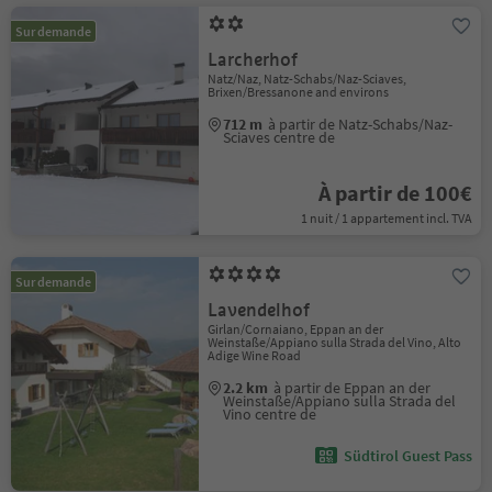
Sur demande
Larcherhof
Natz/Naz, Natz-Schabs/Naz-Sciaves,
Brixen/Bressanone and environs
712 m
à partir de Natz-Schabs/Naz-
Sciaves centre de
À partir de 100€
1 nuit / 1 appartement incl. TVA
Sur demande
Lavendelhof
Girlan/Cornaiano, Eppan an der
Weinstaße/Appiano sulla Strada del Vino, Alto
Adige Wine Road
2.2 km
à partir de Eppan an der
Weinstaße/Appiano sulla Strada del
Vino centre de
Südtirol Guest Pass