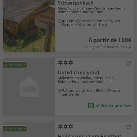
Schwarzenbach
Afing/Avigna, Jenesien/San Genesio Atesino,
Bolzano/Bozen and environs
4.0 km
à partir de Jenesien/San
Genesio Atesino centre de
À partir de 100€
1 nuit / 1 appartement incl. TVA
Sur demande
Unterlattmayrhof
Klobenstein/Collalbo, Ritten/Renon,
Bolzano/Bozen and environs
2.8 km
à partir de Ritten/Renon
centre de
Südtirol Guest Pass
Sur demande
Holiday on a farm Egarthof