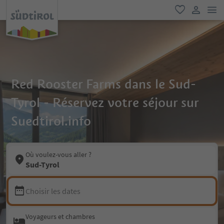
lie
favori
lien util
Red Rooster Farms dans le Sud-
Tyrol - Réservez votre séjour sur
Suedtirol.info
Où voulez-vous aller ?
Sud-Tyrol
Choisir les dates
Voyageurs et chambres