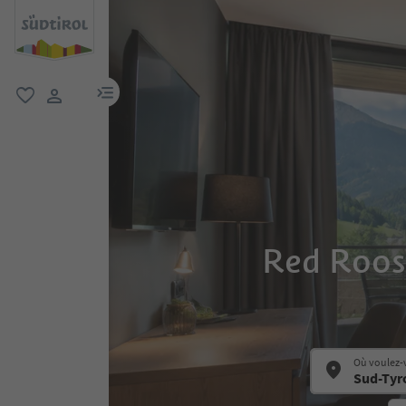
lien menu
favori
lien utilisateur
Red Roost
Où voulez-v