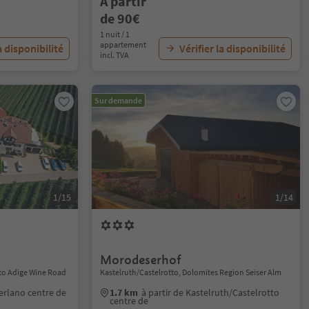
À partir
de 90€
1 nuit / 1
appartement
a disponibilité
Vérifier la disponibilité
incl. TVA
Sur demande
1/15
1/14
Morodeserhof
Alto Adige Wine Road
Kastelruth/Castelrotto, Dolomites Region Seiser Alm
Terlano centre de
1.7 km
à partir de Kastelruth/Castelrotto
centre de