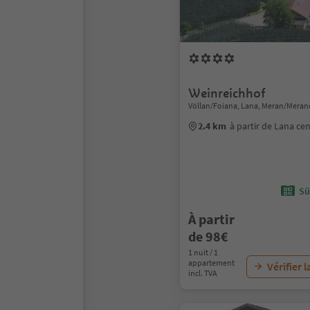
Weinreichhof
Völlan/Foiana, Lana, Meran/Meran
2.4 km
à partir de Lana ce
Sü
À partir
de 98€
1 nuit / 1
appartement
Vérifier l
incl. TVA