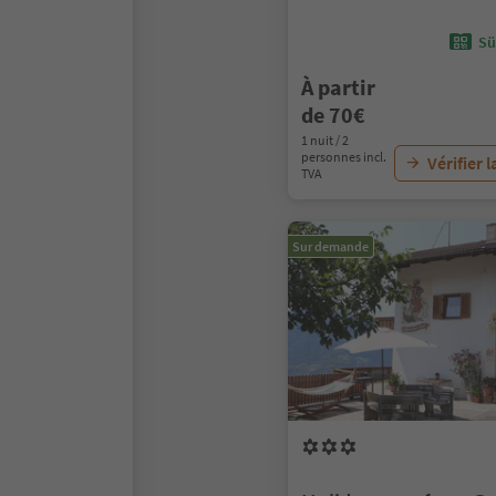
Sü
À partir
de 70€
1 nuit / 2
personnes incl.
Vérifier l
TVA
Sur demande