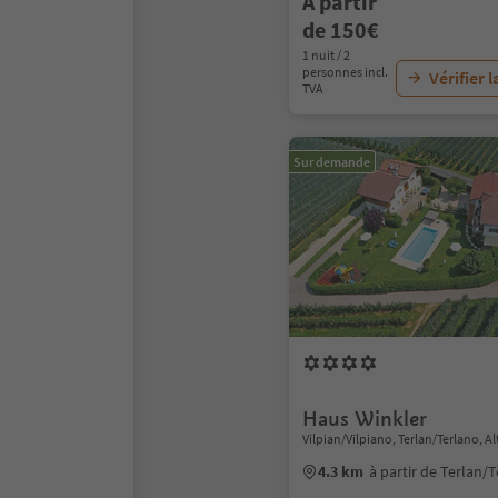
À partir
de 150€
1 nuit / 2
personnes incl.
Vérifier l
TVA
Sur demande
Haus Winkler
Vilpian/Vilpiano, Terlan/Terlano, 
4.3 km
à partir de Terlan/