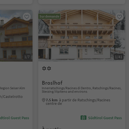
Sur demande
1/7
1/41
Broslhof
Region Seiser Alm
Innerratschings/Racines di Dentro, Ratschings/Racines,
Sterzing/Vipiteno and environs
th/Castelrotto
7.5 km
à partir de Ratschings/Racines
centre de
dtirol Guest Pass
Südtirol Guest Pass