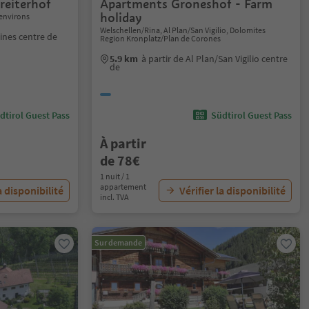
reiterhof
Apartments Groneshof - Farm
holiday
environs
Welschellen/Rina, Al Plan/San Vigilio, Dolomites
ines centre de
Region Kronplatz/Plan de Corones
5.9 km
à partir de Al Plan/San Vigilio centre
de
dtirol Guest Pass
Südtirol Guest Pass
À partir
de 78€
1 nuit / 1
appartement
a disponibilité
Vérifier la disponibilité
incl. TVA
Sur demande