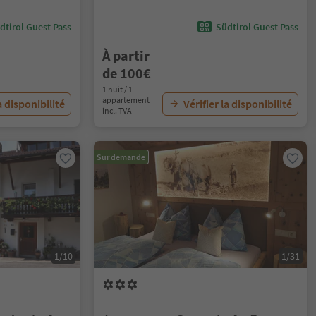
dtirol Guest Pass
Südtirol Guest Pass
À partir
de 100€
1 nuit / 1
appartement
a disponibilité
Vérifier la disponibilité
incl. TVA
Sur demande
1/10
1/31