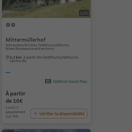
1/21
Mittermüllerhof
Schnauders/Snodres, Feldthurns/Velturno,
Brixen/Bressanone and environs
1.3 km
à partir de Feldthurns/Velturno
centre de
Südtirol Guest Pass
À partir
de 10€
1 nuit / 1
appartement
Vérifier la disponibilité
incl. TVA