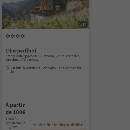
1/15
Oberperflhof
Katharinaberg/Monte S. Caterina, Schnals/Senales,
Vinschgau/Val Venosta
3.8 km
à partir de Schnals/Senales centre
de
À partir
de 100€
1 nuit / 1
appartement
Vérifier la disponibilité
incl. TVA