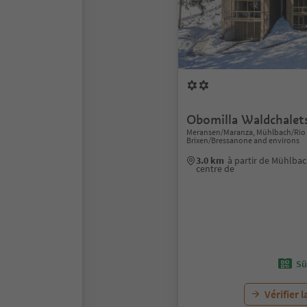
Obomilla Waldchalet
Meransen/Maranza, Mühlbach/Rio d
Brixen/Bressanone and environs
3.0 km
à partir de Mühlbac
centre de
Sü
Vérifier l