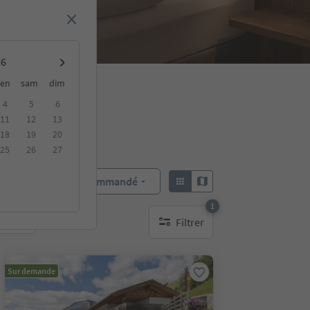
en
sam
dim
4
5
6
11
12
13
18
19
20
25
26
27
Recommandé
Trier par :
1
Filtrer
bles
1 filtre actif
Sur demande