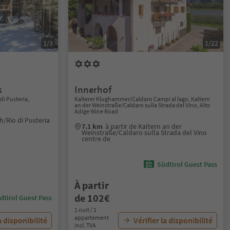
1/3
1/22
s
Innerhof
i Pusteria,
Kalterer Klughammer/Caldaro Campi al lago, Kaltern
an der Weinstraße/Caldaro sulla Strada del Vino, Alto
Adige Wine Road
h/Rio di Pusteria
7.1 km
à partir de Kaltern an der
Weinstraße/Caldaro sulla Strada del Vino
centre de
Südtirol Guest Pass
À partir
de 102€
dtirol Guest Pass
1 nuit / 1
appartement
a disponibilité
Vérifier la disponibilité
incl. TVA