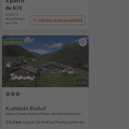
À partir
de 87€
1 nuit / 1
appartement
Vérifier la disponibilité
incl. TVA
Sur demande
1/10
Krahbichl Biohof
Kasern/Casere, Prettau/Predoi, Ahrntal/Valle Aurina
5.8 km
à partir de Prettau/Predoi centre de