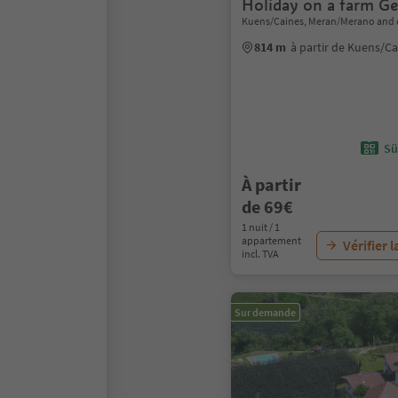
Holiday on a farm Ge
Kuens/Caines, Meran/Merano and 
814 m
à partir de Kuens/Ca
Sü
À partir
de 69€
1 nuit / 1
appartement
Vérifier l
incl. TVA
Sur demande