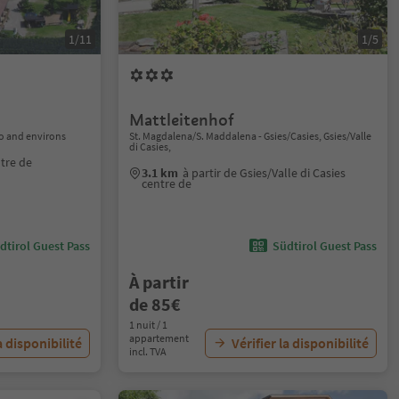
1/11
1/5
Mattleitenhof
o and environs
St. Magdalena/S. Maddalena - Gsies/Casies, Gsies/Valle
di Casies,
ntre de
3.1 km
à partir de Gsies/Valle di Casies
centre de
dtirol Guest Pass
Südtirol Guest Pass
À partir
de 85€
1 nuit / 1
appartement
a disponibilité
Vérifier la disponibilité
incl. TVA