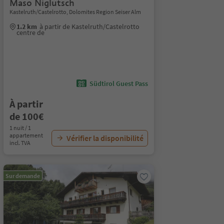
Maso Niglutsch
Kastelruth/Castelrotto, Dolomites Region Seiser Alm
1.2 km
à partir de Kastelruth/Castelrotto
centre de
Südtirol Guest Pass
À partir
de 100€
1 nuit / 1
appartement
Vérifier la disponibilité
incl. TVA
Sur demande