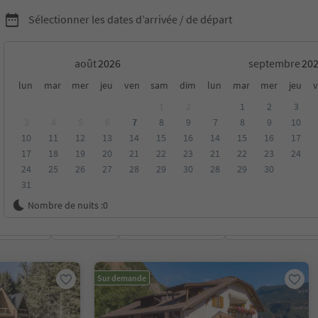
Sélectionner les dates d’arrivée / de départ
août
septembre
ns "Roter Hahn" dans le
lun
mar
mer
jeu
ven
sam
dim
lun
mar
mer
jeu
v
1
2
1
2
3
3
4
5
6
7
8
9
7
8
9
10
10
11
12
13
14
15
16
14
15
16
17
17
18
19
20
21
22
23
21
22
23
24
24
25
26
27
28
29
30
28
29
30
31
Nombre de nuits :
0
oyenne
Catégorie
Options de la carte
Hébergements dura
Sur demande