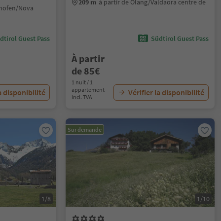
209 m
à partir de Olang/Valdaora centre de
hnofen/Nova
dtirol Guest Pass
Südtirol Guest Pass
À partir
de 85€
1 nuit / 1
appartement
a disponibilité
Vérifier la disponibilité
incl. TVA
Sur demande
1/8
1/10