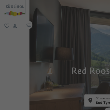
lien menu
favori
lien utilisateur
Red Roost
Où voulez-v