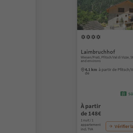
Laimbruchhof
Wiesen/Prati, Pfitsch/Val di Vizze, 
and environs
4.1 km
à partir de Pfitsch/V
de
Sü
À partir
de 148€
1 nuit / 1
appartement
Vérifier l
incl. TVA