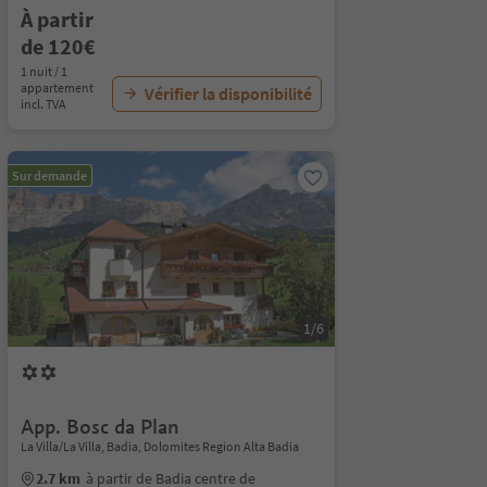
À partir
de 120€
1 nuit / 1
appartement
Vérifier la disponibilité
incl. TVA
Sur demande
1/6
App. Bosc da Plan
La Villa/La Villa, Badia, Dolomites Region Alta Badia
2.7 km
à partir de Badia centre de