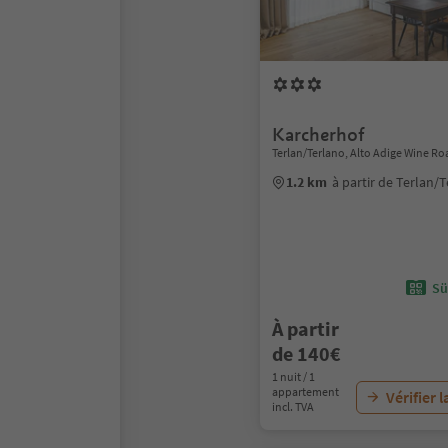
Karcherhof
Terlan/Terlano, Alto Adige Wine Ro
1.2 km
à partir de Terlan/
Sü
À partir
de 140€
1 nuit / 1
appartement
Vérifier l
incl. TVA