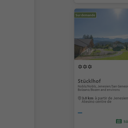
Sur demande
Stücklhof
Nobls/Nobls, Jenesien/San Genesi
Bolzano/Bozen and environs
3.0 km
à partir de Jenesie
Atesino centre de
Sü