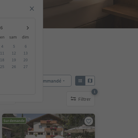
en
sam
dim
4
5
6
11
12
13
18
19
20
25
26
27
Recommandé
Trier par :
1
Filtrer
bles
1 filtre actif
Sur demande