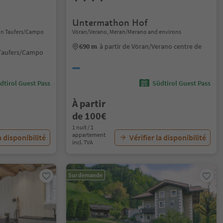
Untermathon Hof
d in Taufers/Campo
Vöran/Verano, Meran/Merano and environs
690 m
à partir de Vöran/Verano centre de
n Taufers/Campo
dtirol Guest Pass
Südtirol Guest Pass
À partir
de 100€
1 nuit / 1
appartement
a disponibilité
Vérifier la disponibilité
incl. TVA
Sur demande