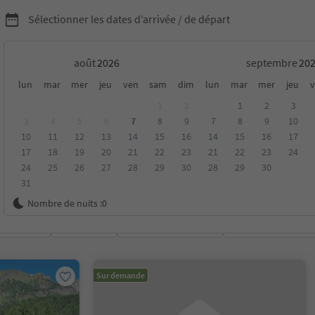
Sélectionner les dates d’arrivée / de départ
août
septembre
ns "Roter Hahn" dans le
lun
mar
mer
jeu
ven
sam
dim
lun
mar
mer
jeu
v
1
2
1
2
3
3
4
5
6
7
8
9
7
8
9
10
10
11
12
13
14
15
16
14
15
16
17
17
18
19
20
21
22
23
21
22
23
24
24
25
26
27
28
29
30
28
29
30
31
Nombre de nuits :
0
oyenne
Catégorie
Options de la carte
Hébergements dura
Sur demande