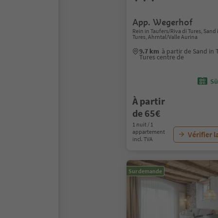
App. Wegerhof
Rein in Taufers/Riva di Tures, San
Tures, Ahrntal/Valle Aurina
9.7 km
à partir de Sand i
Tures centre de
Sü
À partir
de 65€
1 nuit / 1
appartement
Vérifier l
incl. TVA
Sur demande