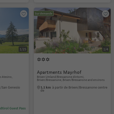
Sur demande
1/25
1/4
Apartments Mayrhof
o Atesino,
Brixen Umland/Bressanone dintorni,
Brixen/Bressanone, Brixen/Bressanone and environs
n/San Genesio
1.1 km
à partir de Brixen/Bressanone centre
de
dtirol Guest Pass