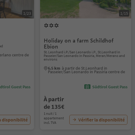
1/23
1/15
Holiday on a farm Schildhof
Ebion
ad
St. Leonhard i.P./San Leonardo i.P., St.Leonhard in
Terlano centre de
Passeier/San Leonardo in Passiria, Meran/Merano and
environs
6.5 km
à partir de St.Leonhard in
Passeier/San Leonardo in Passiria centre de
dtirol Guest Pass
Südtirol Guest Pass
À partir
de 135€
1 nuit / 1
appartement
a disponibilité
Vérifier la disponibilité
incl. TVA