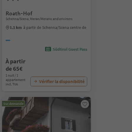
Roath-Hof
Schenna/Scena, Meran/Merano and environs
1.1 km
à partir de Schenna/Scena centre de
Südtirol Guest Pass
À partir
de 65€
1 nuit / 1
appartement
Vérifier la disponibilité
incl. TVA
Sur demande