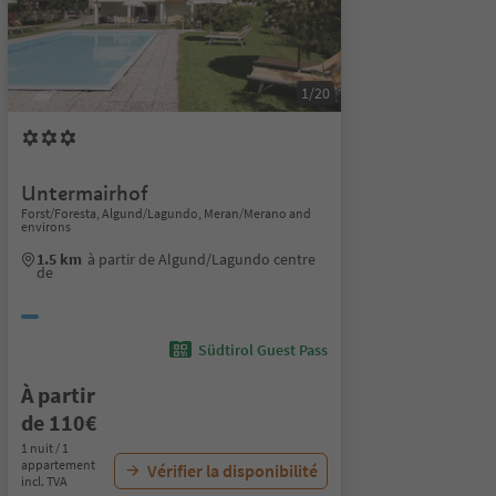
1/20
Untermairhof
Forst/Foresta, Algund/Lagundo, Meran/Merano and
environs
1.5 km
à partir de Algund/Lagundo centre
de
Südtirol Guest Pass
À partir
de 110€
1 nuit / 1
appartement
Vérifier la disponibilité
incl. TVA