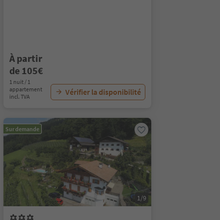
À partir
de 105€
1 nuit / 1
appartement
Vérifier la disponibilité
incl. TVA
Sur demande
1/9