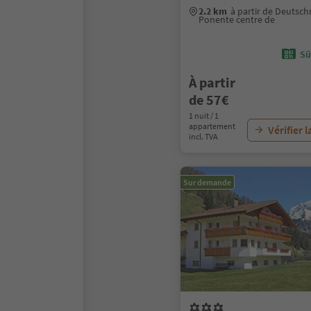
2.2 km
à partir de Deutsc
Ponente centre de
Sü
À partir
de 57€
1 nuit / 1
appartement
Vérifier l
incl. TVA
Sur demande