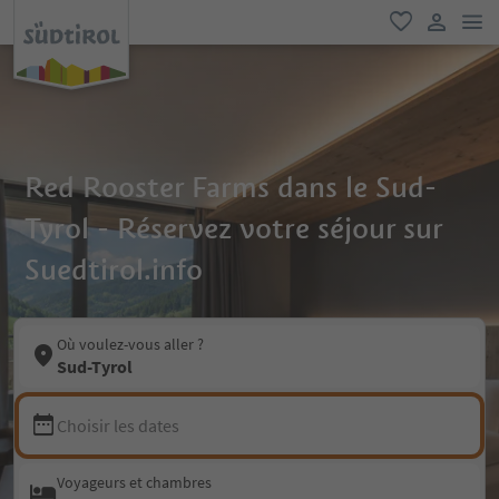
lie
favori
lien util
Red Rooster Farms dans le Sud-
Tyrol - Réservez votre séjour sur
Suedtirol.info
Où voulez-vous aller ?
Sud-Tyrol
Choisir les dates
Voyageurs et chambres