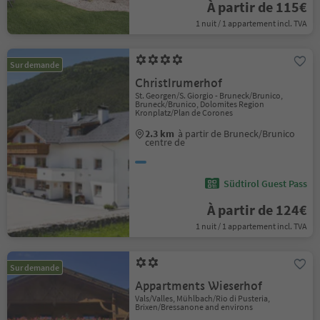
À partir de 115€
1 nuit / 1 appartement incl. TVA
Sur demande
Christlrumerhof
St. Georgen/S. Giorgio - Bruneck/Brunico,
Bruneck/Brunico, Dolomites Region
Kronplatz/Plan de Corones
2.3 km
à partir de Bruneck/Brunico
centre de
Südtirol Guest Pass
À partir de 124€
1 nuit / 1 appartement incl. TVA
Sur demande
Appartments Wieserhof
Vals/Valles, Mühlbach/Rio di Pusteria,
Brixen/Bressanone and environs