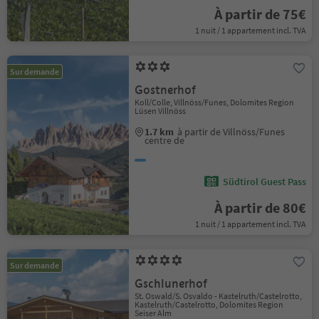
À partir de 75€
1 nuit / 1 appartement incl. TVA
Sur demande
Gostnerhof
Koll/Colle, Villnöss/Funes, Dolomites Region
Lüsen Villnöss
1.7 km
à partir de Villnöss/Funes
centre de
Südtirol Guest Pass
À partir de 80€
1 nuit / 1 appartement incl. TVA
Sur demande
Gschlunerhof
St. Oswald/S. Osvaldo - Kastelruth/Castelrotto,
Kastelruth/Castelrotto, Dolomites Region
Seiser Alm