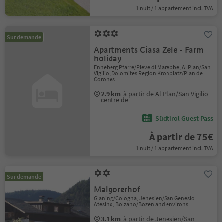
1 nuit / 1 appartement incl. TVA
Sur demande
Apartments Ciasa Zele - Farm
holiday
Enneberg Pfarre/Pieve di Marebbe, Al Plan/San
Vigilio, Dolomites Region Kronplatz/Plan de
Corones
2.9 km
à partir de Al Plan/San Vigilio
centre de
Südtirol Guest Pass
À partir de 75€
1 nuit / 1 appartement incl. TVA
Sur demande
Malgorerhof
Glaning/Cologna, Jenesien/San Genesio
Atesino, Bolzano/Bozen and environs
3.1 km
à partir de Jenesien/San