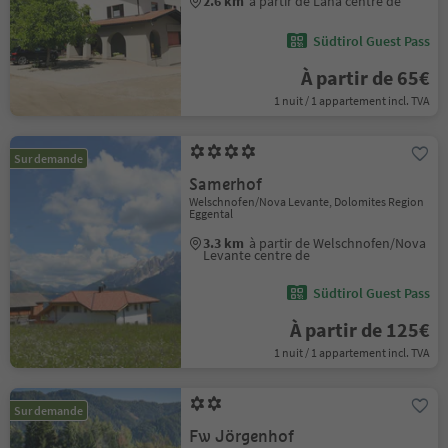
2.6 km
à partir de Lana centre de
Südtirol Guest Pass
À partir de 65€
1 nuit / 1 appartement incl. TVA
Sur demande
Samerhof
Welschnofen/Nova Levante, Dolomites Region
Eggental
3.3 km
à partir de Welschnofen/Nova
Levante centre de
Südtirol Guest Pass
À partir de 125€
1 nuit / 1 appartement incl. TVA
Sur demande
Fw Jörgenhof