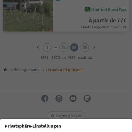
Südtirol Guest Pass
À partir de 77€
1 nuit / 1 appartement incl. TVA
1
2
...
1
53
54
55
3
4
1591 - 1620 sur 1632 résultats
5
6
Hébergements
Fermes Red Rooster
7
8
9
10
11
12
13
14
Langue : Français
15
16