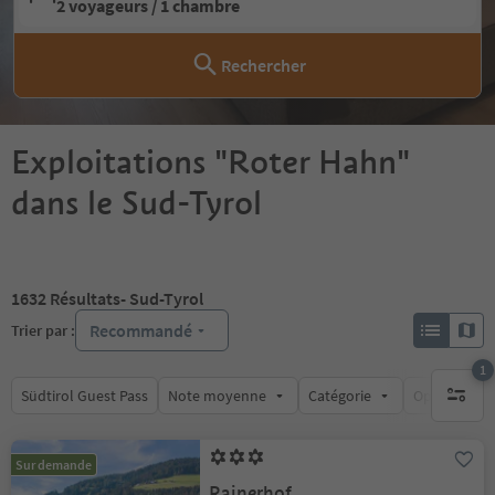
2 voyageurs / 1 chambre
Rechercher
Exploitations "Roter Hahn"
dans le Sud-Tyrol
1632
Résultats
- Sud-Tyrol
Recommandé
Trier par :
1
Südtirol Guest Pass
Note moyenne
Catégorie
Options de l
1 filtre 
Sur demande
Rainerhof