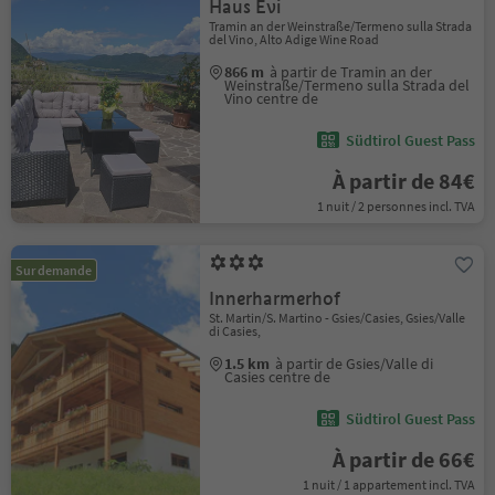
Haus Evi
Tramin an der Weinstraße/Termeno sulla Strada
del Vino, Alto Adige Wine Road
866 m
à partir de Tramin an der
Weinstraße/Termeno sulla Strada del
Vino centre de
Südtirol Guest Pass
À partir de 84€
1 nuit / 2 personnes incl. TVA
Sur demande
Innerharmerhof
St. Martin/S. Martino - Gsies/Casies, Gsies/Valle
di Casies,
1.5 km
à partir de Gsies/Valle di
Casies centre de
Südtirol Guest Pass
À partir de 66€
1 nuit / 1 appartement incl. TVA