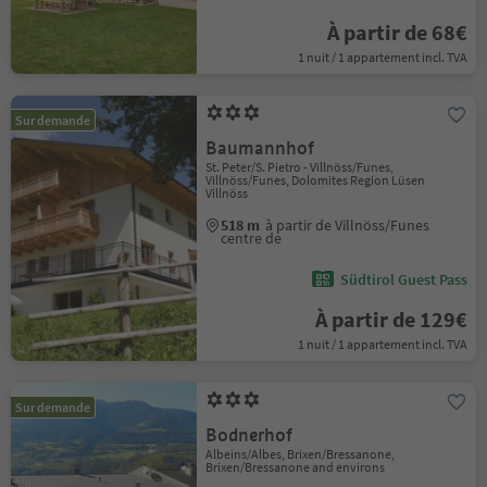
À partir de 68€
1 nuit / 1 appartement incl. TVA
Sur demande
Baumannhof
St. Peter/S. Pietro - Villnöss/Funes,
Villnöss/Funes, Dolomites Region Lüsen
Villnöss
518 m
à partir de Villnöss/Funes
centre de
Südtirol Guest Pass
À partir de 129€
1 nuit / 1 appartement incl. TVA
Sur demande
Bodnerhof
Albeins/Albes, Brixen/Bressanone,
Brixen/Bressanone and environs