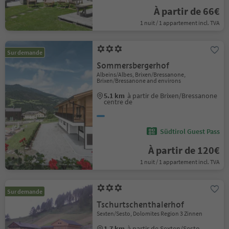
À partir de 66€
1 nuit / 1 appartement incl. TVA
Sur demande
Sommersbergerhof
Albeins/Albes, Brixen/Bressanone,
Brixen/Bressanone and environs
5.1 km
à partir de Brixen/Bressanone
centre de
Südtirol Guest Pass
À partir de 120€
1 nuit / 1 appartement incl. TVA
Sur demande
Tschurtschenthalerhof
Sexten/Sesto, Dolomites Region 3 Zinnen
1.7 km
à partir de Sexten/Sesto