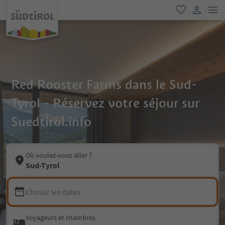
lie
favori
lien util
Red Rooster Farms dans le Sud-
Tyrol - Réservez votre séjour sur
Suedtirol.info
Où voulez-vous aller ?
Sud-Tyrol
Choisir les dates
Voyageurs et chambres