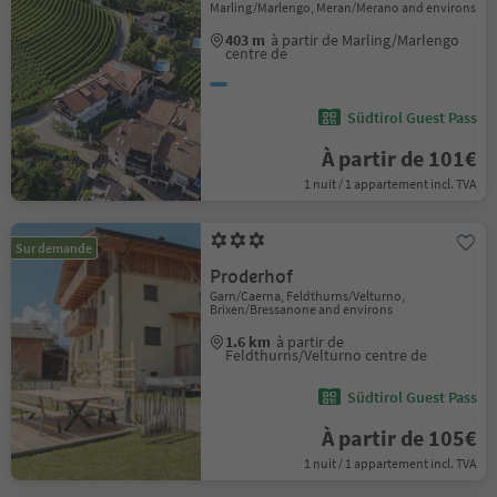
Marling/Marlengo, Meran/Merano and environs
403 m
à partir de Marling/Marlengo
centre de
Südtirol Guest Pass
À partir de 101€
1 nuit / 1 appartement incl. TVA
Sur demande
Proderhof
Garn/Caerna, Feldthurns/Velturno,
Brixen/Bressanone and environs
1.6 km
à partir de
Feldthurns/Velturno centre de
Südtirol Guest Pass
À partir de 105€
1 nuit / 1 appartement incl. TVA