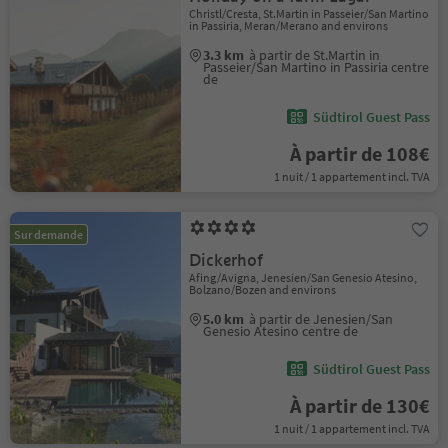
Christl/Cresta, St.Martin in Passeier/San Martino
in Passiria, Meran/Merano and environs
3.3 km
à partir de St.Martin in
Passeier/San Martino in Passiria centre
de
Südtirol Guest Pass
À partir de 108€
1 nuit / 1 appartement incl. TVA
Sur demande
Dickerhof
Afing/Avigna, Jenesien/San Genesio Atesino,
Bolzano/Bozen and environs
5.0 km
à partir de Jenesien/San
Genesio Atesino centre de
Südtirol Guest Pass
À partir de 130€
1 nuit / 1 appartement incl. TVA