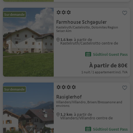
Sur demande
Farmhouse Schgaguler
Kastelruth/Castelrotto, Dolomites Region
Seiser Alm
1.6 km
à partir de
Kastelruth/Castelrotto centre de
Südtirol Guest Pass
À partir de 80€
1 nuit / 1 appartement incl. TVA
Sur demande
Rasiglerhof
Villanders/Villandro, Brixen/Bressanone and
environs
1.2 km
à partir de
Villanders/Villandro centre de
Südtirol Guest Pass