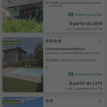
2.7 km
à partir de Brixen/Bressanone
centre de
Südtirol Guest Pass
À partir de 200€
1 nuit / 1 appartement incl. TVA
Sur demande
Untermargarethenhof
Lana/Lana, Lana, Meran/Merano and environs
1.5 km
à partir de Lana centre de
Südtirol Guest Pass
À partir de 127€
1 nuit / 1 appartement incl. TVA
Sur demande