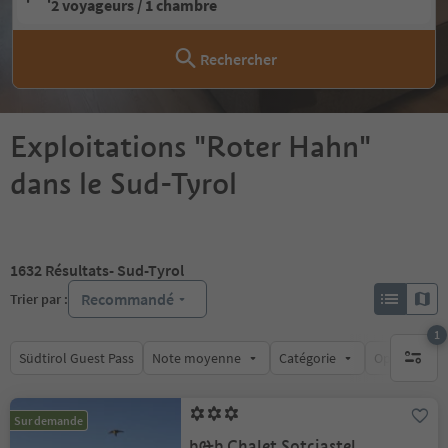
2 voyageurs / 1 chambre
Rechercher
Exploitations "Roter Hahn"
dans le Sud-Tyrol
1632
Résultats
- Sud-Tyrol
Recommandé
Trier par :
1
Südtirol Guest Pass
Note moyenne
Catégorie
Options de l
1 filtre 
Sur demande
b&b Chalet Sotciastel