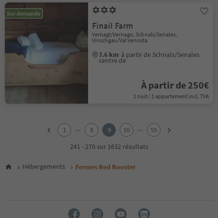
Sur demande
Finail Farm
Vernagt/Vernago, Schnals/Senales,
Vinschgau/Val Venosta
7.6 km
à partir de Schnals/Senales
centre de
À partir de 250€
1 nuit / 1 appartement incl. TVA
1
2
...
...
1
8
9
10
55
3
4
241 - 270 sur 1632 résultats
5
6
Hébergements
Fermes Red Rooster
7
8
9
10
11