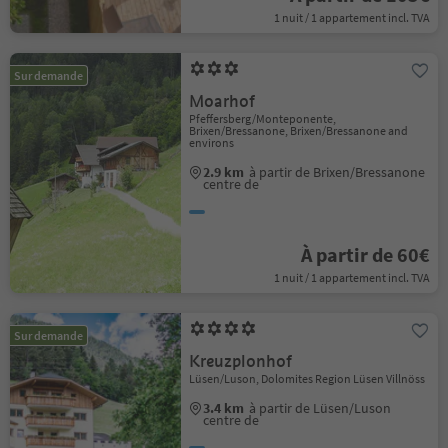
1 nuit / 1 appartement incl. TVA
Sur demande
Moarhof
Pfeffersberg/Monteponente,
Brixen/Bressanone, Brixen/Bressanone and
environs
2.9 km
à partir de Brixen/Bressanone
centre de
À partir de 60€
1 nuit / 1 appartement incl. TVA
Sur demande
Kreuzplonhof
Lüsen/Luson, Dolomites Region Lüsen Villnöss
3.4 km
à partir de Lüsen/Luson
centre de