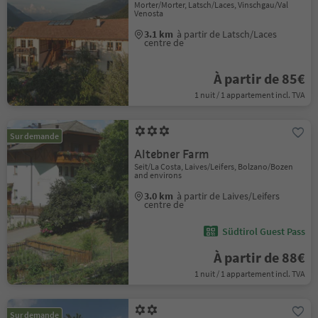
Morter/Morter, Latsch/Laces, Vinschgau/Val
Venosta
3.1 km
à partir de Latsch/Laces
centre de
À partir de 85€
1 nuit / 1 appartement incl. TVA
Sur demande
Altebner Farm
Seit/La Costa, Laives/Leifers, Bolzano/Bozen
and environs
3.0 km
à partir de Laives/Leifers
centre de
Südtirol Guest Pass
À partir de 88€
1 nuit / 1 appartement incl. TVA
Sur demande