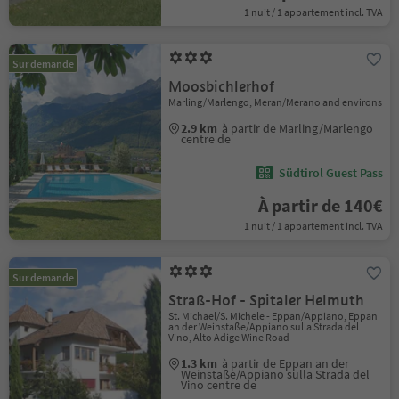
1 nuit / 1 appartement incl. TVA
Sur demande
Moosbichlerhof
Marling/Marlengo, Meran/Merano and environs
2.9 km
à partir de Marling/Marlengo
centre de
Südtirol Guest Pass
À partir de 140€
1 nuit / 1 appartement incl. TVA
Sur demande
Straß-Hof - Spitaler Helmuth
St. Michael/S. Michele - Eppan/Appiano, Eppan
an der Weinstaße/Appiano sulla Strada del
Vino, Alto Adige Wine Road
1.3 km
à partir de Eppan an der
Weinstaße/Appiano sulla Strada del
Vino centre de