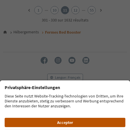
1
2
...
...
1
10
11
12
55
3
4
301 - 330 sur 1632 résultats
5
6
Hébergements
Fermes Red Rooster
7
8
9
10
11
12
13
14
Langue : Français
15
16
17
FAQ
Contactez-nous
Presse
MICE
18
Politique de confidentialité
Conditions générales
Empreinte
19
20
Politique relative aux cookies
Commission film
21
À propos de nous
Déclaration d’accessibilité
South Tyrol B2B
22
23