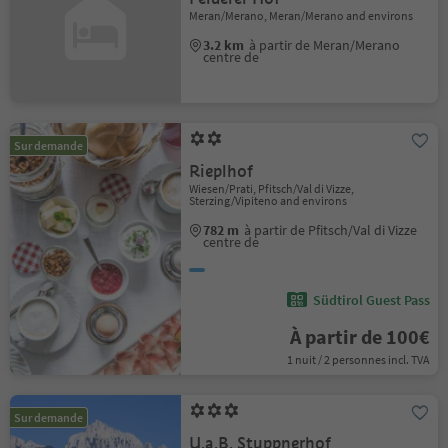
Meran/Merano, Meran/Merano and environs
3.2 km
à partir de Meran/Merano
centre de
Sur demande
Rieplhof
Wiesen/Prati, Pfitsch/Val di Vizze,
Sterzing/Vipiteno and environs
782 m
à partir de Pfitsch/Val di Vizze
centre de
Südtirol Guest Pass
À partir de 100€
1 nuit / 2 personnes incl. TVA
Sur demande
U.a.B. Stuppnerhof