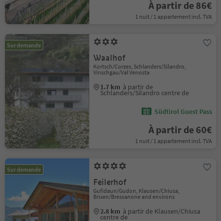
À partir de 86€
1 nuit / 1 appartement incl. TVA
Sur demande
Waalhof
Kortsch/Corzes, Schlanders/Silandro,
Vinschgau/Val Venosta
1.7 km
à partir de
Schlanders/Silandro centre de
Südtirol Guest Pass
À partir de 60€
1 nuit / 1 appartement incl. TVA
Sur demande
Feilerhof
Gufidaun/Gudon, Klausen/Chiusa,
Brixen/Bressanone and environs
2.8 km
à partir de Klausen/Chiusa
centre de