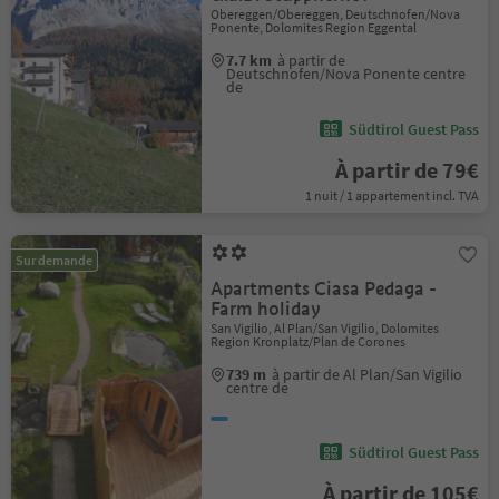
Obereggen/Obereggen, Deutschnofen/Nova
Ponente, Dolomites Region Eggental
7.7 km
à partir de
Deutschnofen/Nova Ponente centre
de
Südtirol Guest Pass
À partir de 79€
1 nuit / 1 appartement incl. TVA
Sur demande
Apartments Ciasa Pedaga -
Farm holiday
San Vigilio, Al Plan/San Vigilio, Dolomites
Region Kronplatz/Plan de Corones
739 m
à partir de Al Plan/San Vigilio
centre de
Südtirol Guest Pass
À partir de 105€