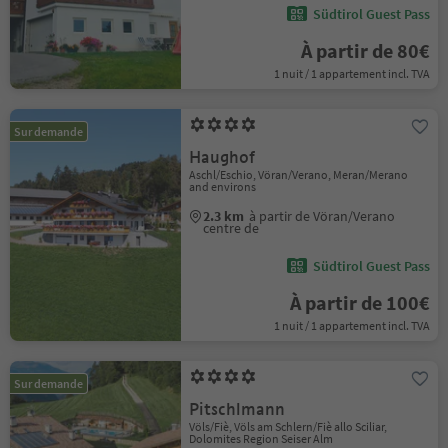
Südtirol Guest Pass
À partir de 80€
1 nuit / 1 appartement incl. TVA
Sur demande
Haughof
Aschl/Eschio, Vöran/Verano, Meran/Merano
and environs
2.3 km
à partir de Vöran/Verano
centre de
Südtirol Guest Pass
À partir de 100€
1 nuit / 1 appartement incl. TVA
Sur demande
Pitschlmann
Völs/Fiè, Völs am Schlern/Fiè allo Sciliar,
Dolomites Region Seiser Alm