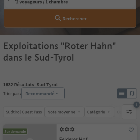
2 voyageurs / 1 chambre
Rechercher
Exploitations "Roter Hahn"
dans le Sud-Tyrol
1632
Résultats
- Sud-Tyrol
Recommandé
Trier par :
1
Südtirol Guest Pass
Note moyenne
Catégorie
Options de l
1 filtre 
Sur demande
Felderer Hof