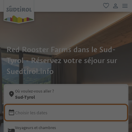
lie
favori
lien util
Red Rooster Farms dans le Sud-
Tyrol - Réservez votre séjour sur
Suedtirol.info
Où voulez-vous aller ?
Sud-Tyrol
Choisir les dates
Voyageurs et chambres