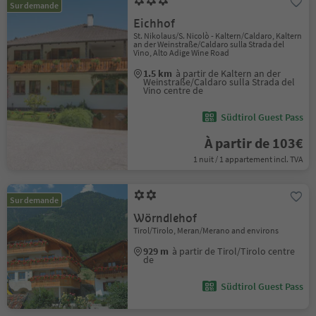
Sur demande
Eichhof
St. Nikolaus/S. Nicolò - Kaltern/Caldaro, Kaltern
an der Weinstraße/Caldaro sulla Strada del
Vino, Alto Adige Wine Road
1.5 km
à partir de Kaltern an der
Weinstraße/Caldaro sulla Strada del
Vino centre de
Südtirol Guest Pass
À partir de 103€
1 nuit / 1 appartement incl. TVA
Sur demande
Wörndlehof
Tirol/Tirolo, Meran/Merano and environs
929 m
à partir de Tirol/Tirolo centre
de
Südtirol Guest Pass