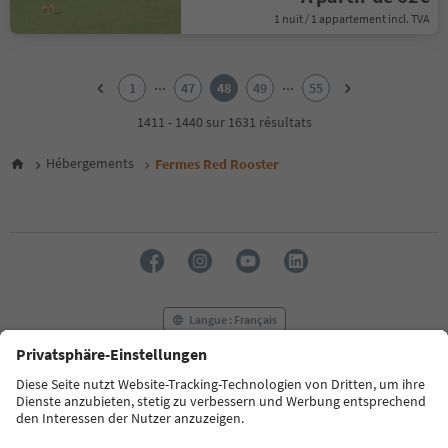
1 nuit / 1 appartement incl. TVA
1
2
...
...
1
47
48
49
55
3
4
1411 - 1440 sur 1631 résultats
5
6
Hébergements
Fermes Red Rooster
7
8
9
10
11
12
13
14
Langue : Français
15
16
17
FAQ
Contactez-nous
Presse
MICE
18
Politique de confidentialité
Conditions générales
Empreinte
19
20
Politique relative aux cookies
Commission film