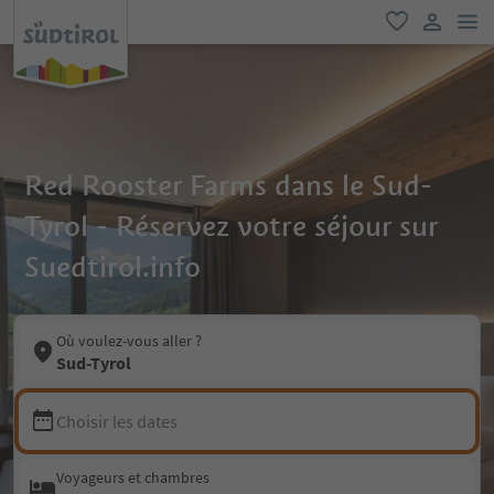
lie
favori
lien util
Red Rooster Farms dans le Sud-
Tyrol - Réservez votre séjour sur
Suedtirol.info
Où voulez-vous aller ?
Sud-Tyrol
Choisir les dates
Voyageurs et chambres