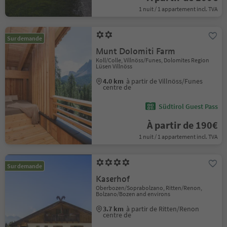
1 nuit / 1 appartement incl. TVA
Sur demande
Munt Dolomiti Farm
Koll/Colle, Villnöss/Funes, Dolomites Region
Lüsen Villnöss
4.0 km
à partir de Villnöss/Funes
centre de
Südtirol Guest Pass
À partir de 190€
1 nuit / 1 appartement incl. TVA
Sur demande
Kaserhof
Oberbozen/Soprabolzano, Ritten/Renon,
Bolzano/Bozen and environs
3.7 km
à partir de Ritten/Renon
centre de