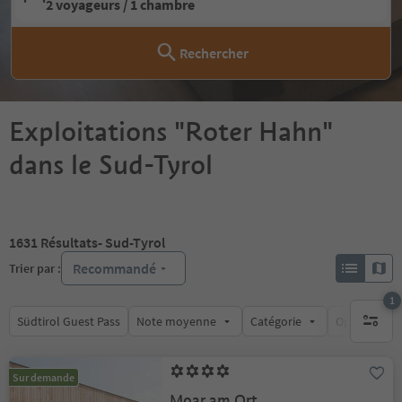
2 voyageurs / 1 chambre
Rechercher
Exploitations "Roter Hahn"
dans le Sud-Tyrol
1631
Résultats
- Sud-Tyrol
Recommandé
Trier par :
1
Südtirol Guest Pass
Note moyenne
Catégorie
Options de l
1 filtre 
Sur demande
Moar am Ort