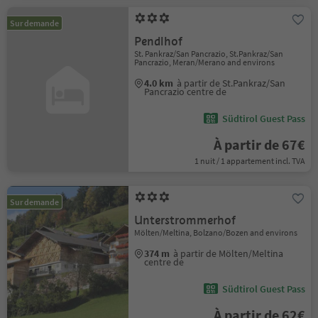
Sur demande
Pendlhof
St. Pankraz/San Pancrazio, St.Pankraz/San
Pancrazio, Meran/Merano and environs
4.0 km
à partir de St.Pankraz/San
Pancrazio centre de
Südtirol Guest Pass
À partir de 67€
1 nuit / 1 appartement incl. TVA
Sur demande
Unterstrommerhof
Mölten/Meltina, Bolzano/Bozen and environs
374 m
à partir de Mölten/Meltina
centre de
Südtirol Guest Pass
À partir de 62€