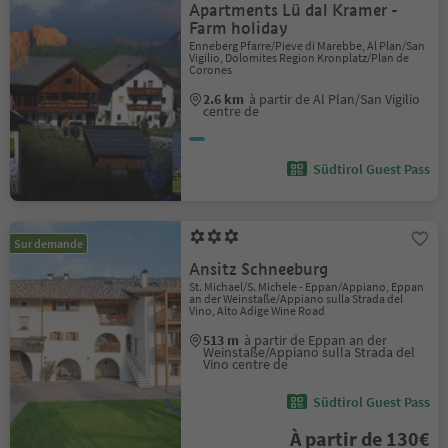
Apartments Lü dal Kramer -
Farm holiday
Enneberg Pfarre/Pieve di Marebbe, Al Plan/San
Vigilio, Dolomites Region Kronplatz/Plan de
Corones
2.6 km
à partir de Al Plan/San Vigilio
centre de
Südtirol Guest Pass
Sur demande
Ansitz Schneeburg
St. Michael/S. Michele - Eppan/Appiano, Eppan
an der Weinstaße/Appiano sulla Strada del
Vino, Alto Adige Wine Road
513 m
à partir de Eppan an der
Weinstaße/Appiano sulla Strada del
Vino centre de
Südtirol Guest Pass
À partir de 130€