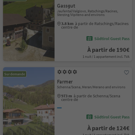
Gassgut
Jaufental/Valgiovo, Ratschings/Racines,
Sterzing/Vipiteno and environs
3.8 km
à partir de Ratschings/Racines
centre de
Südtirol Guest Pass
À partir de 190€
1 nuit / 1 appartement incl. TVA
Sur demande
Farmer
Schenna/Scena, Meran/Merano and environs
973 m
à partir de Schenna/Scena
centre de
Südtirol Guest Pass
À partir de 124€
1 nuit / 1 appartement incl. TVA