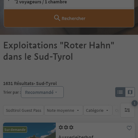
2 voyageurs / 1 chambre
Rechercher
Exploitations "Roter Hahn"
dans le Sud-Tyrol
1631
Résultats
- Sud-Tyrol
Recommandé
Trier par :
1
Südtirol Guest Pass
Note moyenne
Catégorie
Options de l
1 filtre 
Sur demande
Ausserleiterhof