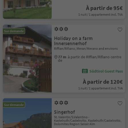
À partir de 95€
1 nuit / 1 appartement incl. TVA
Sur demande
Holiday on a farm
Innersennerhof
Riffian/Rifiano, Meran/Merano and environs
77 m
à partir de Riffian/Rifiano centre
de
Südtirol Guest Pass
À partir de 120€
1 nuit / 1 appartement incl. TVA
Sur demande
Singerhof
St. Valentin/S.Valentino -
Kastelruth/Castelrotto, Kastelruth/Castelrotto,
Dolomites Region Seiser Alm