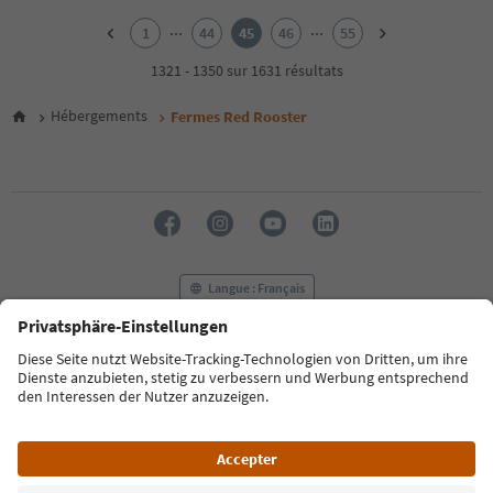
1
2
...
...
1
44
45
46
55
3
4
1321 - 1350 sur 1631 résultats
5
6
Hébergements
Fermes Red Rooster
7
8
9
10
11
12
13
14
Langue : Français
15
16
17
FAQ
Contactez-nous
Presse
MICE
18
Politique de confidentialité
Conditions générales
Empreinte
19
20
Politique relative aux cookies
Commission film
21
À propos de nous
Déclaration d’accessibilité
South Tyrol B2B
22
23