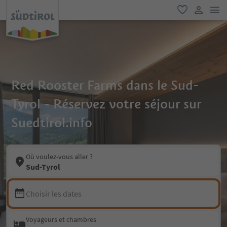
lie
favori
lien util
Red Rooster Farms dans le Sud-
Tyrol - Réservez votre séjour sur
Suedtirol.info
Où voulez-vous aller ?
Sud-Tyrol
Choisir les dates
Voyageurs et chambres