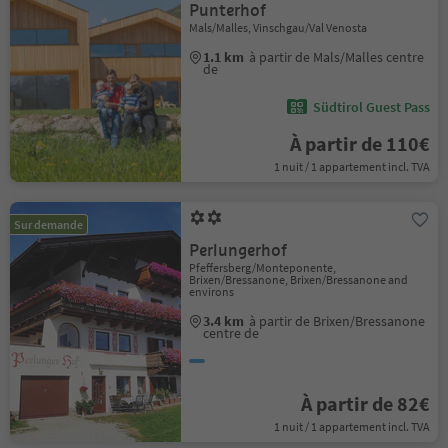
Punterhof
Mals/Malles, Vinschgau/Val Venosta
1.1 km
à partir de Mals/Malles centre
de
Südtirol Guest Pass
À partir de 110€
1 nuit / 1 appartement incl. TVA
Sur demande
Perlungerhof
Pfeffersberg/Monteponente,
Brixen/Bressanone, Brixen/Bressanone and
environs
3.4 km
à partir de Brixen/Bressanone
centre de
À partir de 82€
1 nuit / 1 appartement incl. TVA