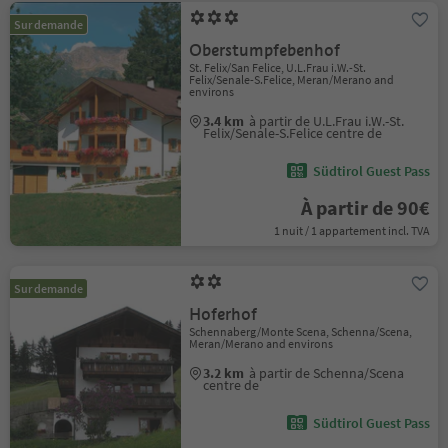
Sur demande
Oberstumpfebenhof
St. Felix/San Felice, U.L.Frau i.W.-St.
Felix/Senale-S.Felice, Meran/Merano and
environs
3.4 km
à partir de U.L.Frau i.W.-St.
Felix/Senale-S.Felice centre de
Südtirol Guest Pass
À partir de 90€
1 nuit / 1 appartement incl. TVA
Sur demande
Hoferhof
Schennaberg/Monte Scena, Schenna/Scena,
Meran/Merano and environs
3.2 km
à partir de Schenna/Scena
centre de
Südtirol Guest Pass