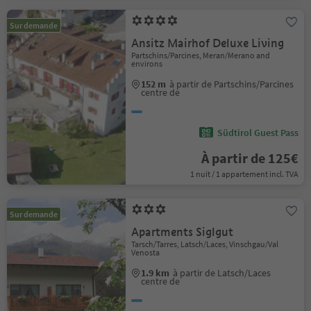
Sur demande
Ansitz Mairhof Deluxe Living
Partschins/Parcines, Meran/Merano and
environs
152 m
à partir de Partschins/Parcines
centre de
Südtirol Guest Pass
À partir de 125€
1 nuit / 1 appartement incl. TVA
Sur demande
Apartments Siglgut
Tarsch/Tarres, Latsch/Laces, Vinschgau/Val
Venosta
1.9 km
à partir de Latsch/Laces
centre de