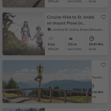
Difficulté
Gain d'altitude
durée
Circular Hike to St. Andrä
on mount Plose (in
southerly direction)
S. Andrea/St. Andrä, Brixen/Bressanone, Brixen/Bressanone and environs
Easy
255 m
1h:49 Min
Difficulté
Gain d'altitude
durée
Sunshine refill spot at
Gols in Terenten
Terento/Terenten, Terenten/Terento, Brixen/Bressanone and environs
Medium
580 m
2h:16 Min
Difficulté
Gain d'altitude
durée