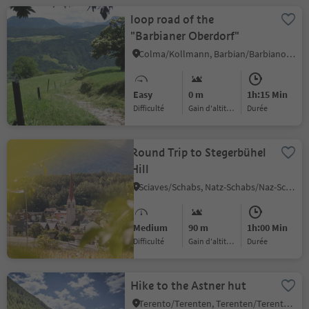
loop road of the
"Barbianer Oberdorf"
Colma/Kollmann, Barbian/Barbiano, Brixen/Bressanone and environs
Easy
0 m
1h:15 Min
Difficulté
Gain d'altitude
durée
Round Trip to Stegerbühel
Hill
Sciaves/Schabs, Natz-Schabs/Naz-Sciaves, Brixen/Bressanone and environs
Medium
90 m
1h:00 Min
Difficulté
Gain d'altitude
durée
Hike to the Astner hut
Terento/Terenten, Terenten/Terento, Brixen/Bressanone and environs