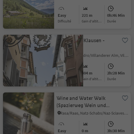
Easy
221 m
0h:46 Min
Difficulté
Gain d'altitude
durée
Villanders - Klausen -
Villanders
Alpe di Villandro/Villanderer Alm, Villanders/Villandro, Brixen/Bressanone and environs
Medium
404 m
2h:28 Min
Difficulté
Gain d'altitude
durée
Wine and Water Walk
(Spazierweg Wein und
Wasser) in Rasa/Raas
Rasa/Raas, Natz-Schabs/Naz-Sciaves, Brixen/Bressanone and environs
Easy
0 m
3h:30 Min