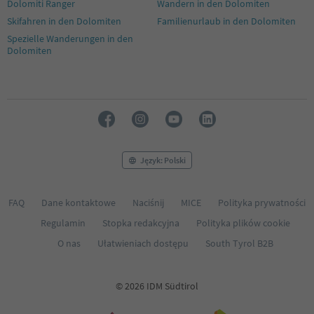
Dolomiti Ranger
Wandern in den Dolomiten
52
53
Skifahren in den Dolomiten
Familienurlaub in den Dolomiten
54
Spezielle Wanderungen in den
55
Dolomiten
56
57
58
59
60
61
62
63
Język: Polski
64
65
FAQ
Dane kontaktowe
Naciśnij
MICE
Polityka prywatności
Regulamin
Stopka redakcyjna
Polityka plików cookie
O nas
Ułatwieniach dostępu
South Tyrol B2B
© 2026 IDM Südtirol