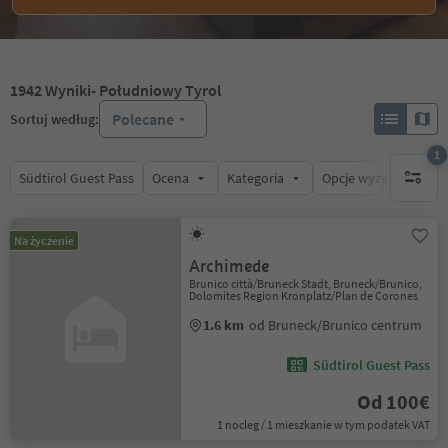
1942
Wyniki
- Południowy Tyrol
Polecane
Sortuj według:
1
Südtirol Guest Pass
Ocena
Kategoria
Opcje wyżywienia
1 aktywn
Na życzenie
Archimede
Brunico città/Bruneck Stadt, Bruneck/Brunico,
Dolomites Region Kronplatz/Plan de Corones
1.6 km
od Bruneck/Brunico centrum
Südtirol Guest Pass
Od 100€
1 nocleg / 1 mieszkanie w tym podatek VAT