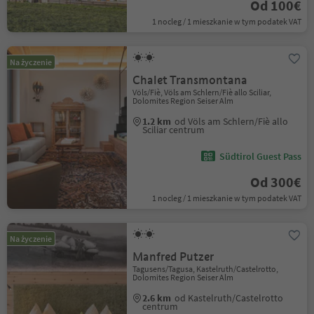
Od 100€
1 nocleg / 1 mieszkanie w tym podatek VAT
Na życzenie
Chalet Transmontana
Völs/Fiè, Völs am Schlern/Fiè allo Sciliar,
Dolomites Region Seiser Alm
1.2 km
od Völs am Schlern/Fiè allo
Sciliar centrum
Südtirol Guest Pass
Od 300€
1 nocleg / 1 mieszkanie w tym podatek VAT
Na życzenie
Manfred Putzer
Tagusens/Tagusa, Kastelruth/Castelrotto,
Dolomites Region Seiser Alm
2.6 km
od Kastelruth/Castelrotto
centrum