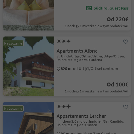
Südtirol Guest Pass
Od 220€
1 nocleg / 1 mieszkanie w tym podatek VAT
Na życzenie
Apartments Albric
St. Ulrich/Urtijëi/Ortisei/Urtijëi, Urtijëi/Ortisei,
Dolomites Region Val Gardena
826 m
od Urtijëi/Ortisei centrum
Od 100€
1 nocleg / 1 mieszkanie w tym podatek VAT
Na życzenie
Appartements Lercher
Innichen/S. Candido, Innichen/San Candido,
Dolomites Region 3 Zinnen
96 m
od Innichen/San Candido