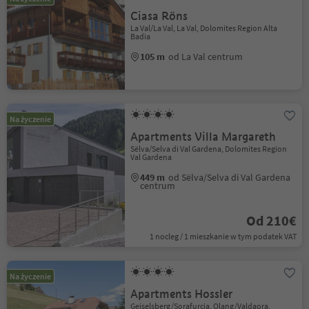
Ciasa Röns
La Val/La Val, La Val, Dolomites Region Alta
Badia
105 m
od La Val centrum
Na życzenie
Apartments Villa Margareth
Sëlva/Selva di Val Gardena, Dolomites Region
Val Gardena
449 m
od Sëlva/Selva di Val Gardena
centrum
Od 210€
1 nocleg / 1 mieszkanie w tym podatek VAT
Na życzenie
Apartments Hossler
Geiselsberg/Sorafurcia, Olang/Valdaora,