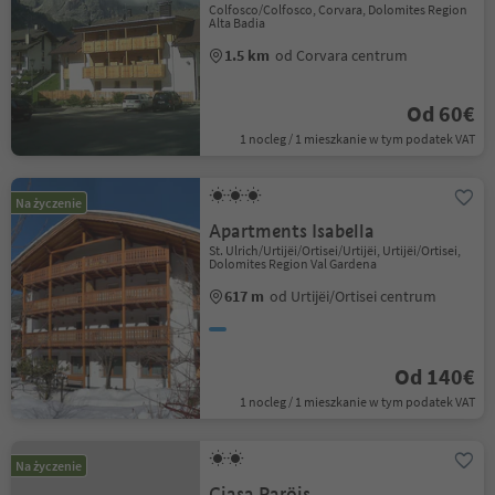
Colfosco/Colfosco, Corvara, Dolomites Region
Alta Badia
1.5 km
od Corvara centrum
Od 60€
1 nocleg / 1 mieszkanie w tym podatek VAT
Na życzenie
Apartments Isabella
St. Ulrich/Urtijëi/Ortisei/Urtijëi, Urtijëi/Ortisei,
Dolomites Region Val Gardena
617 m
od Urtijëi/Ortisei centrum
Od 140€
1 nocleg / 1 mieszkanie w tym podatek VAT
Na życzenie
Ciasa Paröis