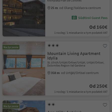
Kronplatz/Plan de Corones
25 m
od Olang/Valdaora centrum
Südtirol Guest Pass
Od 160€
1 nocleg / 1 mieszkanie w tym podatek VAT
Na życzenie
Mountain Living Apartment
Idylia
St. Ulrich/Urtijëi/Ortisei/Urtijëi, Urtijëi/Ortisei,
Dolomites Region Val Gardena
358 m
od Urtijëi/Ortisei centrum
Od 250€
1 nocleg / 1 mieszkanie w tym podatek VAT
Na życzenie