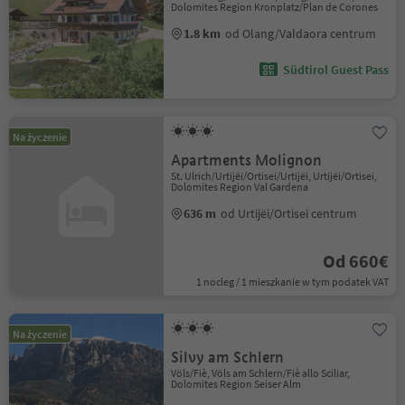
Dolomites Region Kronplatz/Plan de Corones
1.8 km
od Olang/Valdaora centrum
Südtirol Guest Pass
Na życzenie
Apartments Molignon
St. Ulrich/Urtijëi/Ortisei/Urtijëi, Urtijëi/Ortisei,
Dolomites Region Val Gardena
636 m
od Urtijëi/Ortisei centrum
Od 660€
1 nocleg / 1 mieszkanie w tym podatek VAT
Na życzenie
Silvy am Schlern
Völs/Fiè, Völs am Schlern/Fiè allo Sciliar,
Dolomites Region Seiser Alm