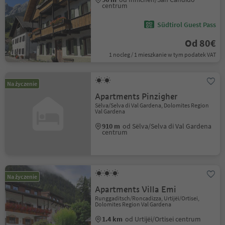
centrum
Südtirol Guest Pass
Od 80€
1 nocleg / 1 mieszkanie w tym podatek VAT
Na życzenie
Apartments Pinzigher
Sëlva/Selva di Val Gardena, Dolomites Region
Val Gardena
910 m
od Sëlva/Selva di Val Gardena
centrum
Na życzenie
Apartments Villa Emi
Runggaditsch/Roncadizza, Urtijëi/Ortisei,
Dolomites Region Val Gardena
1.4 km
od Urtijëi/Ortisei centrum