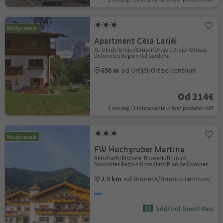
Na życzenie
Apartment Cësa Larjëi
St. Ulrich/Urtijëi/Ortisei/Urtijëi, Urtijëi/Ortisei,
Dolomites Region Val Gardena
698 m
od Urtijëi/Ortisei centrum
Od 214€
1 nocleg / 1 mieszkanie w tym podatek VAT
Na życzenie
FW Hochgruber Martina
Reischach/Riscone, Bruneck/Brunico,
Dolomites Region Kronplatz/Plan de Corones
2.9 km
od Bruneck/Brunico centrum
Südtirol Guest Pass