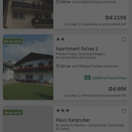
320 m
od Urtijëi/Ortisei centrum
Od 210€
1 nocleg / 1 mieszkanie w tym podatek VAT
Na życzenie
Apartment Falzes 2
Pfalzen/Falzes, Dolomites Region
Kronplatz/Plan de Corones
323 m
od Pfalzen/Falzes centrum
Südtirol Guest Pass
Od 80€
1 nocleg / 1 mieszkanie w tym podatek VAT
Na życzenie
Haus Kargruber
St. Martin/S. Martino - Gsies/Casies, Gsies/Valle
di Casies,