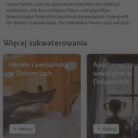
7
Hause fühlen und die spannende Identität von Südtirol
8
entdecken. Mit den richtigen Filtern und geprüften
9
Bewertungen findest du bestimmt die passende Unterkunft
10
für deinen Traumurlaub. Die Dolomiten freuen sich auf dich.
11
12
13
Więcej zakwaterowania
14
15
16
17
Hotele i pensjonaty
Apartamenty
18
w Dolomitach
wakacyjne w
19
Dolomitach
20
21
22
23
24
25
26
27
Odkryj
Odkryj
28
29