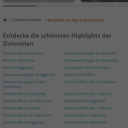
30
31
32
Zakwaterowanie
Wszystkie noclegi w Dolomitach
33
34
35
Entdecke die schönsten Highlights der
36
Dolomiten
37
38
Hotel in den Dolomiten
Ferienwohnungen in Villnößtal
39
Hotel in Alta Badia
Ferienwohnungen in Alta Badia
40
Hotel im Eggental
Camping in den Dolomiten
41
42
Ferienwohnungen im Eggental
Hotel in Villnößtal
43
Ferienwohnungen in den
Unterkünfte in den Dolomiten
44
Dolomiten
45
Unterkünfte in Alta Badia
Unterkünfte in den 3 Zinnen
46
Unterkünfte in der Seiser Alm
Unterkünfte im Eggental
47
48
Unterkünfte in Gröden
Unterkünfte in den 3 Zinnen
49
Unterkünfte in der Seiser Alm
Unterkünfte in Alta Badia
50
Unterkünfte im Eggental
Unterkünfte in Villnößtal
51