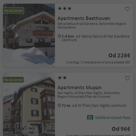
Na życzenie
Apartments Beethoven
Sëlva/Selva di Val Gardena, Dolomites Region
Val Gardena
1.4 km
od Sëlva/Selva di Val Gardena
centrum
Od 228€
1 nocleg / 1 mieszkanie w tym podatek VAT
Na życzenie
Apartments Mupan
San Vigilio, Al Plan/San Vigilio, Dolomites
Region Kronplatz/Plan de Corones
72 m
od Al Plan/San Vigilio centrum
Südtirol Guest Pass
Od 96€
1 nocleg / 1 mieszkanie w tym podatek VAT