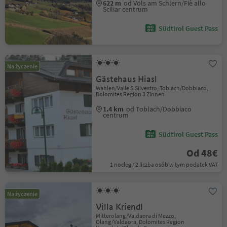
622 m
od Völs am Schlern/Fiè allo
Sciliar centrum
Südtirol Guest Pass
Na życzenie
Gästehaus Hiasl
Wahlen/Valle S.Silvestro, Toblach/Dobbiaco,
Dolomites Region 3 Zinnen
1.4 km
od Toblach/Dobbiaco
centrum
Südtirol Guest Pass
Od 48€
1 nocleg / 2 liczba osób w tym podatek VAT
Na życzenie
Villa Kriendl
Mitterolang/Valdaora di Mezzo,
Olang/Valdaora, Dolomites Region