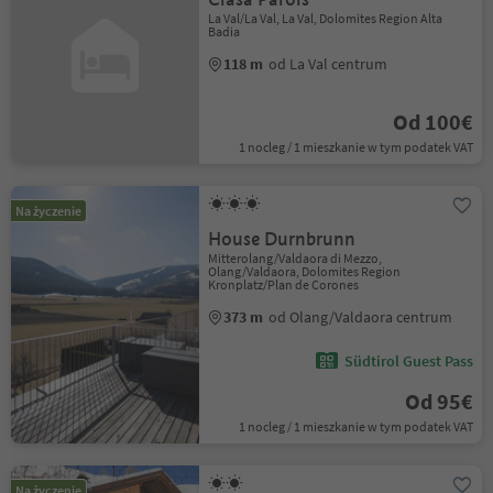
La Val/La Val, La Val, Dolomites Region Alta
Badia
118 m
od La Val centrum
Od 100€
1 nocleg / 1 mieszkanie w tym podatek VAT
Na życzenie
House Durnbrunn
Mitterolang/Valdaora di Mezzo,
Olang/Valdaora, Dolomites Region
Kronplatz/Plan de Corones
373 m
od Olang/Valdaora centrum
Südtirol Guest Pass
Od 95€
1 nocleg / 1 mieszkanie w tym podatek VAT
Na życzenie