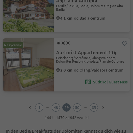
App. Villa Antriprà
La Villa/La Villa, Badia, Dolomites Region Alta
Badia
4.1 km
od Badia centrum
Na życzenie
Aurturist Appartement 114
Geiselsberg/Sorafurcia, Olang/Valdaora,
Dolomites Region Kronplatz/Plan de Corones
2.0 km
od Olang/Valdaora centrum
Südtirol Guest Pass
1
2
...
...
1
48
49
50
65
3
4
1441 - 1470 z 1942 wyniki
5
6
In den Bed & Breakfasts der Dolomiten kannst du dich wie zu