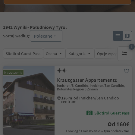
1942
Wyniki
- Południowy Tyrol
Polecane
Sortuj według:
1
Südtirol Guest Pass
Ocena
Kategoria
Opcje wyżywienia
1 aktywn
Na życzenie
Krautgasser Appartements
Innichen/S. Candido, Innichen/San Candido,
Dolomites Region 3 Zinnen
126 m
od Innichen/San Candido
centrum
Südtirol Guest Pass
Od 160€
1 nocleg / 1 mieszkanie w tym podatek VAT