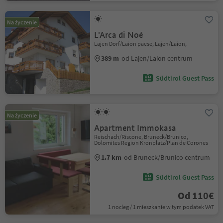
Na życzenie
L'Arca di Noé
Lajen Dorf/Laion paese, Lajen/Laion,
389 m
od Lajen/Laion centrum
Südtirol Guest Pass
Na życzenie
Apartment Immokasa
Reischach/Riscone, Bruneck/Brunico,
Dolomites Region Kronplatz/Plan de Corones
1.7 km
od Bruneck/Brunico centrum
Südtirol Guest Pass
Od 110€
1 nocleg / 1 mieszkanie w tym podatek VAT