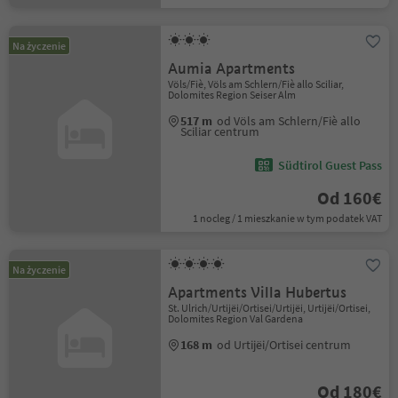
Na życzenie
Aumia Apartments
Völs/Fiè, Völs am Schlern/Fiè allo Sciliar,
Dolomites Region Seiser Alm
517 m
od Völs am Schlern/Fiè allo
Sciliar centrum
Südtirol Guest Pass
Od 160€
1 nocleg / 1 mieszkanie w tym podatek VAT
Na życzenie
Apartments Villa Hubertus
St. Ulrich/Urtijëi/Ortisei/Urtijëi, Urtijëi/Ortisei,
Dolomites Region Val Gardena
168 m
od Urtijëi/Ortisei centrum
Od 180€