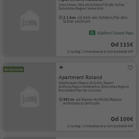
Ums/Umes, Völs am Schlern/Fiè allo Sciliar,
Dolomites Region Seiser Alm
2.1 km
od Völs am Schlern/Fiè allo
Sciliar centrum
Südtirol Guest Pass
Od 115€
1 nocleg / 1 mieszkanie w tym podatek VAT
Na życzenie
Apartment Roland
Niederrasen/Rasun di Sotto, Rasen-
Antholz/Rasun Anterselva, Dolomites Region
Kronplatz/Plan de Corones
443 m
od Rasen-Antholz/Rasun
Anterselva centrum
Od 100€
1 nocleg / 1 mieszkanie w tym podatek VAT