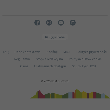
56
57
58
59
60
61
62
63
Język: Polski
64
65
FAQ
Dane kontaktowe
Naciśnij
MICE
Polityka prywatności
Regulamin
Stopka redakcyjna
Polityka plików cookie
O nas
Ułatwieniach dostępu
South Tyrol B2B
© 2026 IDM Südtirol