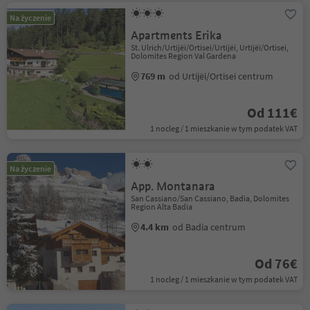
Na życzenie
Apartments Erika
St. Ulrich/Urtijëi/Ortisei/Urtijëi, Urtijëi/Ortisei,
Dolomites Region Val Gardena
769 m
od Urtijëi/Ortisei centrum
Od 111€
1 nocleg / 1 mieszkanie w tym podatek VAT
Na życzenie
App. Montanara
San Cassiano/San Cassiano, Badia, Dolomites
Region Alta Badia
4.4 km
od Badia centrum
Od 76€
1 nocleg / 1 mieszkanie w tym podatek VAT