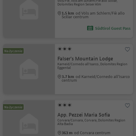
Völs/Fiè, Völs am Schlern/Fiè allo Sciliar,
Dolomites Region Seiser Alm
1.5 km
od Völs am Schlern/Fiè allo
Sciliar centrum
Südtirol Guest Pass
Na życzenie
Falser's Mountain Lodge
Karneid/Cornedo all'Isarco, Dolomites Region
Eggental
3.7 km
od Karneid/Cornedo all'Isarco
centrum
Na życzenie
App. Pezzei Maria Sofia
Corvara/Corvara, Corvara, Dolomites Region
Alta Badia
363 m
od Corvara centrum