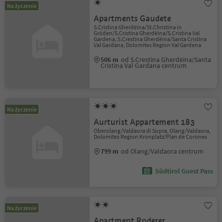
Na życzenie
Apartments Gaudete
S.Cristina Gherdëina/St.Christina in
Gröden/S.Cristina Gherdëina/S.Cristina Val
Gardena, S.Crestina Gherdëina/Santa Cristina
Val Gardana, Dolomites Region Val Gardena
506 m
od S.Crestina Gherdëina/Santa
Cristina Val Gardana centrum
Na życzenie
Aurturist Appartement 183
Oberolang/Valdaora di Sopra, Olang/Valdaora,
Dolomites Region Kronplatz/Plan de Corones
799 m
od Olang/Valdaora centrum
Südtirol Guest Pass
Na życzenie
Apartment Roderer