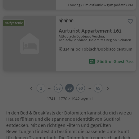
1 nocleg / 1 mieszkanie w tym podatek VAT
Na życzenie
Aurturist Appartement 161
Alttoblach/Dobbiaco Vecchia,
Toblach/Dobbiaco, Dolomites Region 3 Zinnen
334 m
od Toblach/Dobbiaco centrum
Südtirol Guest Pass
1
2
...
...
1
58
59
60
65
3
4
1741 - 1770 z 1942 wyniki
5
6
In den Bed & Breakfasts der Dolomiten kannst du dich wie zu
7
Hause fühlen und die spannende Identität von Südtirol
8
entdecken. Mit den richtigen Filtern und geprüften
9
Bewertungen findest du bestimmt die passende Unterkunft
10
für deinen Traumurlaub. Die Dolomiten freuen sich auf dich.