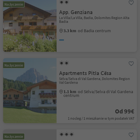
Na życzenie
App. Genziana
La Villa/La Villa, Badia, Dolomites Region Alta
Badia
3.3 km
od Badia centrum
Na życzenie
Apartments Pitla Cësa
Sëlva/Selva di Val Gardena, Dolomites Region
Val Gardena
1.1 km
od Sëlva/Selva di Val Gardena
centrum
Od 99€
1 nocleg / 1 mieszkanie w tym podatek VAT
Na życzenie