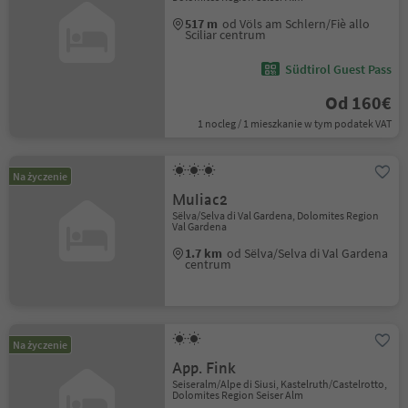
517 m
od Völs am Schlern/Fiè allo
Sciliar centrum
Südtirol Guest Pass
Od 160€
1 nocleg / 1 mieszkanie w tym podatek VAT
Na życzenie
Muliac2
Sëlva/Selva di Val Gardena, Dolomites Region
Val Gardena
1.7 km
od Sëlva/Selva di Val Gardena
centrum
Na życzenie
App. Fink
Seiseralm/Alpe di Siusi, Kastelruth/Castelrotto,
Dolomites Region Seiser Alm