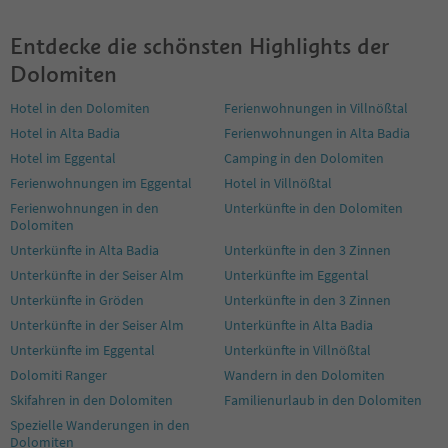
34
35
Entdecke die schönsten Highlights der
36
Dolomiten
37
38
Hotel in den Dolomiten
Ferienwohnungen in Villnößtal
39
Hotel in Alta Badia
Ferienwohnungen in Alta Badia
40
Hotel im Eggental
Camping in den Dolomiten
41
42
Ferienwohnungen im Eggental
Hotel in Villnößtal
43
Ferienwohnungen in den
Unterkünfte in den Dolomiten
44
Dolomiten
45
Unterkünfte in Alta Badia
Unterkünfte in den 3 Zinnen
46
Unterkünfte in der Seiser Alm
Unterkünfte im Eggental
47
48
Unterkünfte in Gröden
Unterkünfte in den 3 Zinnen
49
Unterkünfte in der Seiser Alm
Unterkünfte in Alta Badia
50
Unterkünfte im Eggental
Unterkünfte in Villnößtal
51
Dolomiti Ranger
Wandern in den Dolomiten
52
53
Skifahren in den Dolomiten
Familienurlaub in den Dolomiten
54
Spezielle Wanderungen in den
55
Dolomiten