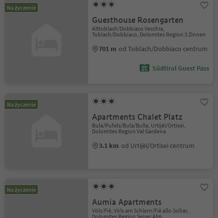
Na życzenie
Guesthouse Rosengarten
Alttoblach/Dobbiaco Vecchia,
Toblach/Dobbiaco, Dolomites Region 3 Zinnen
701 m
od Toblach/Dobbiaco centrum
Südtirol Guest Pass
Na życzenie
Apartments Chalet Platz
Bula/Pufels/Bula/Bulla, Urtijëi/Ortisei,
Dolomites Region Val Gardena
3.1 km
od Urtijëi/Ortisei centrum
Na życzenie
Aumia Apartments
Völs/Fiè, Völs am Schlern/Fiè allo Sciliar,
Dolomites Region Seiser Alm