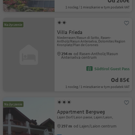
Od 200€
1 nocleg / 1 mieszkanie w tym podatek VAT
Na życzenie
Villa Frieda
Niederrasen/Rasun di Sotto, Rasen-
Antholz/Rasun Anterselva, Dolomites Region
Kronplatz/Plan de Corones
294 m
od Rasen-Antholz/Rasun
Anterselva centrum
Südtirol Guest Pass
Od 85€
1 nocleg / 1 mieszkanie w tym podatek VAT
Na życzenie
Appartment Bergweg
Lajen Dorf/Laion paese, Lajen/Laion,
297 m
od Lajen/Laion centrum