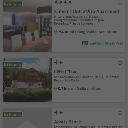
Na życzenie
Famelí‘s Dolce Vita Apartment
Mitterolang/Valdaora di Mezzo,
Olang/Valdaora, Dolomites Region
Kronplatz/Plan de Corones
256 m
od Olang/Valdaora centrum
Südtirol Guest Pass
Na życzenie
b&b L'Tiac
San Cassiano/San Cassiano, Badia, Dolomites
Region Alta Badia
5.7 km
od Badia centrum
Na życzenie
Ansitz Stock
Uttenheim/Villa Ottone, Gais, Dolomites Region