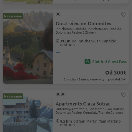
Na życzenie
Great view on Dolomites
Innichen/S. Candido, Innichen/San Candido,
Dolomites Region 3 Zinnen
391 m
od Innichen/San Candido
centrum
Südtirol Guest Pass
Od 300€
1 nocleg / 1 mieszkanie w tym podatek VAT
Na życzenie
Apartments Ciasa Sotiac
Untermoj/Antermoia, San Martin /San Martino,
Dolomites Region Kronplatz/Plan de Corones
4.1 km
od San Martin /San Martino
centrum