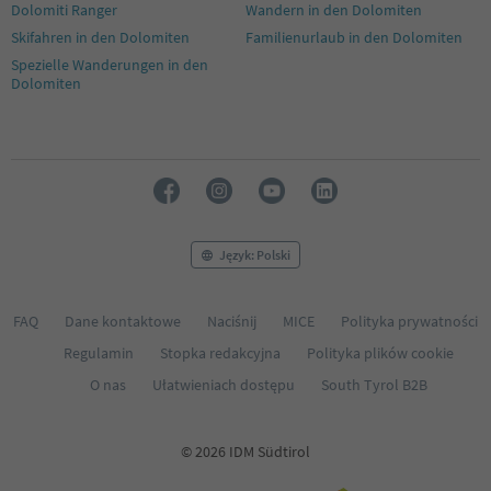
Dolomiti Ranger
Wandern in den Dolomiten
52
53
Skifahren in den Dolomiten
Familienurlaub in den Dolomiten
54
Spezielle Wanderungen in den
55
Dolomiten
56
57
58
59
60
61
62
63
Język: Polski
64
65
FAQ
Dane kontaktowe
Naciśnij
MICE
Polityka prywatności
Regulamin
Stopka redakcyjna
Polityka plików cookie
O nas
Ułatwieniach dostępu
South Tyrol B2B
© 2026 IDM Südtirol