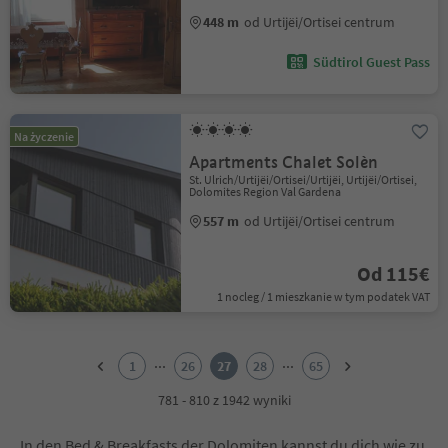
448 m
od Urtijëi/Ortisei centrum
Südtirol Guest Pass
Na życzenie
Apartments Chalet Solèn
St. Ulrich/Urtijëi/Ortisei/Urtijëi, Urtijëi/Ortisei,
Dolomites Region Val Gardena
557 m
od Urtijëi/Ortisei centrum
Od 115€
1 nocleg / 1 mieszkanie w tym podatek VAT
1
2
...
...
1
26
27
28
65
3
4
781 - 810 z 1942 wyniki
5
6
In den Bed & Breakfasts der Dolomiten kannst du dich wie zu