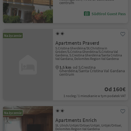
centrum
Südtirol Guest Pass
Na życzenie
Apartments Praverd
S.Cristina Gherdëina/St.Christina in
Gröden/S.Cristina Gherdëina/S.Cristina Val
Gardena, S.Crestina Gherdëina/Santa Cristina
Val Gardana, Dolomites Region Val Gardena
1.5 km
od S.Crestina
Gherdëina/Santa Cristina Val Gardana
centrum
Od 160€
1 nocleg / 1 mieszkanie w tym podatek VAT
Na życzenie
Apartments Enrich
St. Ulrich/Urtijëi/Ortisei/Urtijëi, Urtijëi/Ortisei,
Dolomites Region Val Gardena