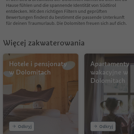
7
Hause fühlen und die spannende Identität von Südtirol
8
entdecken. Mit den richtigen Filtern und geprüften
9
Bewertungen findest du bestimmt die passende Unterkunft
10
für deinen Traumurlaub. Die Dolomiten freuen sich auf dich.
11
12
13
Więcej zakwaterowania
14
15
16
17
Hotele i pensjonaty
Apartamenty
18
w Dolomitach
wakacyjne w
19
Dolomitach
20
21
22
23
24
25
26
27
Odkryj
Odkryj
28