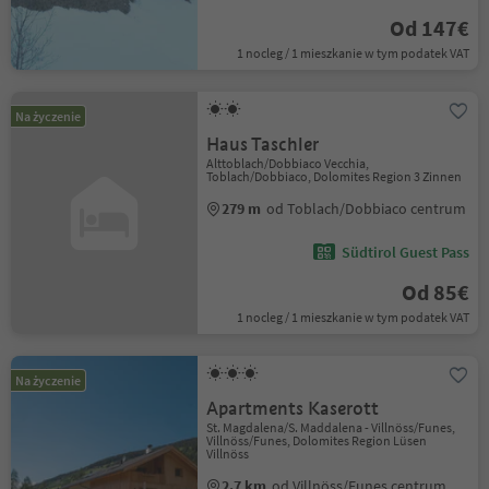
Od 147€
1 nocleg / 1 mieszkanie w tym podatek VAT
Na życzenie
Haus Taschler
Alttoblach/Dobbiaco Vecchia,
Toblach/Dobbiaco, Dolomites Region 3 Zinnen
279 m
od Toblach/Dobbiaco centrum
Südtirol Guest Pass
Od 85€
1 nocleg / 1 mieszkanie w tym podatek VAT
Na życzenie
Apartments Kaserott
St. Magdalena/S. Maddalena - Villnöss/Funes,
Villnöss/Funes, Dolomites Region Lüsen
Villnöss
2.7 km
od Villnöss/Funes centrum