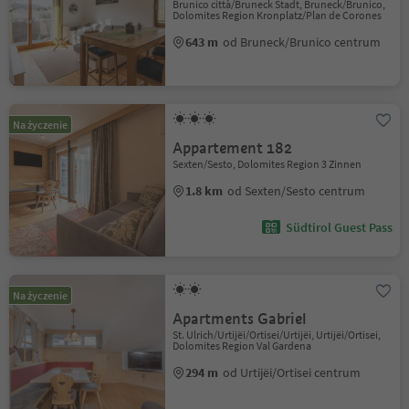
Brunico città/Bruneck Stadt, Bruneck/Brunico,
Dolomites Region Kronplatz/Plan de Corones
643 m
od Bruneck/Brunico centrum
Na życzenie
Appartement 182
Sexten/Sesto, Dolomites Region 3 Zinnen
1.8 km
od Sexten/Sesto centrum
Südtirol Guest Pass
Na życzenie
Apartments Gabriel
St. Ulrich/Urtijëi/Ortisei/Urtijëi, Urtijëi/Ortisei,
Dolomites Region Val Gardena
294 m
od Urtijëi/Ortisei centrum