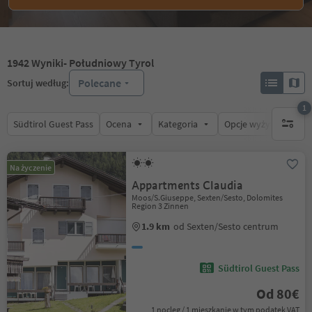
1942
Wyniki
- Południowy Tyrol
Polecane
Sortuj według:
1
Südtirol Guest Pass
Ocena
Kategoria
Opcje wyżywienia
1 aktywn
Na życzenie
Appartments Claudia
Moos/S.Giuseppe, Sexten/Sesto, Dolomites
Region 3 Zinnen
1.9 km
od Sexten/Sesto centrum
Südtirol Guest Pass
Od 80€
1 nocleg / 1 mieszkanie w tym podatek VAT