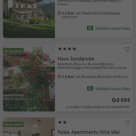
Niederdorf/Villabassa, Dolomites Region 3
Zinnen
2.3 km
od Niederdorf/Villabassa
centrum
Südtirol Guest Pass
Na życzenie
Haus Sandgrube
Reischach/Riscone, Bruneck/Brunico,
Dolomites Region Kronplatz/Plan de Corones
1.8 km
od Bruneck/Brunico centrum
Südtirol Guest Pass
Od 88€
1 nocleg / 2 liczba osób w tym podatek VAT
Na życzenie
FaWa Apartments Villa Mai