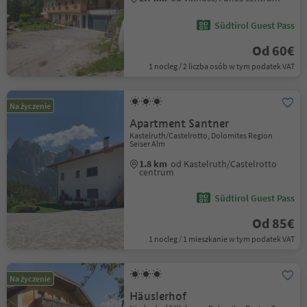
Südtirol Guest Pass
Od 60€
1 nocleg / 2 liczba osób w tym podatek VAT
Na życzenie
Apartment Santner
Kastelruth/Castelrotto, Dolomites Region
Seiser Alm
1.8 km
od Kastelruth/Castelrotto
centrum
Südtirol Guest Pass
Od 85€
1 nocleg / 1 mieszkanie w tym podatek VAT
Na życzenie
Häuslerhof