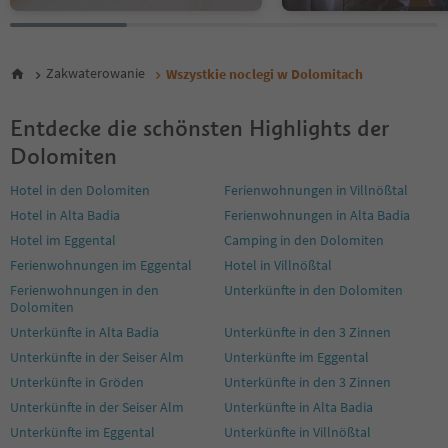
29
30
31
32
Zakwaterowanie
Wszystkie noclegi w Dolomitach
33
34
35
Entdecke die schönsten Highlights der
36
Dolomiten
37
38
Hotel in den Dolomiten
Ferienwohnungen in Villnößtal
39
Hotel in Alta Badia
Ferienwohnungen in Alta Badia
40
Hotel im Eggental
Camping in den Dolomiten
41
42
Ferienwohnungen im Eggental
Hotel in Villnößtal
43
Ferienwohnungen in den
Unterkünfte in den Dolomiten
44
Dolomiten
45
Unterkünfte in Alta Badia
Unterkünfte in den 3 Zinnen
46
Unterkünfte in der Seiser Alm
Unterkünfte im Eggental
47
48
Unterkünfte in Gröden
Unterkünfte in den 3 Zinnen
49
Unterkünfte in der Seiser Alm
Unterkünfte in Alta Badia
50
Unterkünfte im Eggental
Unterkünfte in Villnößtal
51