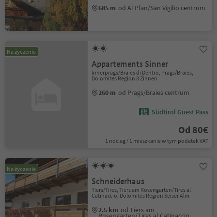
685 m
od Al Plan/San Vigilio centrum
Na życzenie
Appartements Sinner
Innerprags/Braies di Dentro, Prags/Braies,
Dolomites Region 3 Zinnen
260 m
od Prags/Braies centrum
Südtirol Guest Pass
Od 80€
1 nocleg / 1 mieszkanie w tym podatek VAT
Na życzenie
Schneiderhaus
Tiers/Tires, Tiers am Rosengarten/Tires al
Catinaccio, Dolomites Region Seiser Alm
2.5 km
od Tiers am
Rosengarten/Tires al Catinaccio