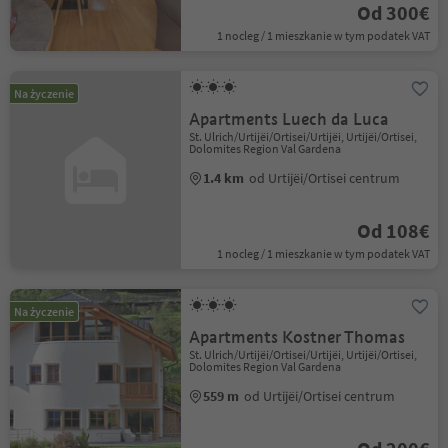
Od 300€
1 nocleg / 1 mieszkanie w tym podatek VAT
Na życzenie
Apartments Luech da Luca
St. Ulrich/Urtijëi/Ortisei/Urtijëi, Urtijëi/Ortisei,
Dolomites Region Val Gardena
1.4 km
od Urtijëi/Ortisei centrum
Od 108€
1 nocleg / 1 mieszkanie w tym podatek VAT
Na życzenie
Apartments Kostner Thomas
St. Ulrich/Urtijëi/Ortisei/Urtijëi, Urtijëi/Ortisei,
Dolomites Region Val Gardena
559 m
od Urtijëi/Ortisei centrum