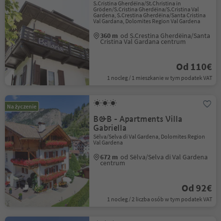
S.Cristina Gherdëina/St.Christina in
Gröden/S.Cristina Gherdëina/S.Cristina Val
Gardena, S.Crestina Gherdëina/Santa Cristina
Val Gardana, Dolomites Region Val Gardena
360 m
od S.Crestina Gherdëina/Santa
Cristina Val Gardana centrum
Od 110€
1 nocleg / 1 mieszkanie w tym podatek VAT
Na życzenie
B&B - Apartments Villa
Gabriella
Sëlva/Selva di Val Gardena, Dolomites Region
Val Gardena
672 m
od Sëlva/Selva di Val Gardena
centrum
Od 92€
1 nocleg / 2 liczba osób w tym podatek VAT