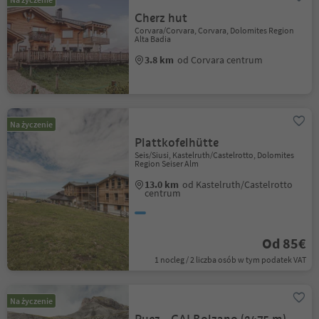
Cherz hut
Corvara/Corvara, Corvara, Dolomites Region
Alta Badia
3.8 km
od Corvara centrum
Na życzenie
Plattkofelhütte
Seis/Siusi, Kastelruth/Castelrotto, Dolomites
Region Seiser Alm
13.0 km
od Kastelruth/Castelrotto
centrum
Od 85€
1 nocleg / 2 liczba osób w tym podatek VAT
Na życzenie