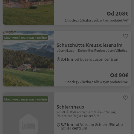
Od 208€
1 nocleg / 2 liczba osób w tym podatek VAT
Możliwość rezerwacji online
Schutzhütte Kreuzwiesenalm
Lüsen/Luson, Dolomites Region Lüsen Villnöss
3.4 km
od Lüsen/Luson centrum
Od 90€
1 nocleg / 2 liczba osób w tym podatek VAT
Możliwość rezerwacji online
Schlernhaus
Völs/Fiè, Völs am Schlern/Fiè allo Sciliar,
Dolomites Region Seiser Alm
5.7 km
od Völs am Schlern/Fiè allo
Sciliar centrum