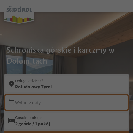
Schroniska górskie i karczmy w
Dolomitach
Dokąd jedziesz?
Południowy Tyrol
Wybierz daty
Goście i pokoje
2 goście / 1 pokój