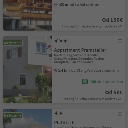
165 m
od La Val centrum
Od 150€
1 nocleg / 1 mieszkanie w tym podatek VAT
Na życzenie
Appartment Pramstaller
Niederolang/Valdaora di Sotto,
Olang/Valdaora, Dolomites Region
Kronplatz/Plan de Corones
1.4 km
od Olang/Valdaora centrum
Südtirol Guest Pass
Od 50€
1 nocleg / 2 liczba osób w tym podatek VAT
Na życzenie
Plafötsch
Tiers/Tires, Tiers am Rosengarten/Tires al