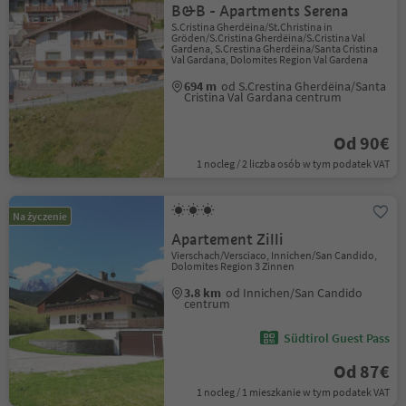
B&B - Apartments Serena
S.Cristina Gherdëina/St.Christina in
Gröden/S.Cristina Gherdëina/S.Cristina Val
Gardena, S.Crestina Gherdëina/Santa Cristina
Val Gardana, Dolomites Region Val Gardena
694 m
od S.Crestina Gherdëina/Santa
Cristina Val Gardana centrum
Od 90€
1 nocleg / 2 liczba osób w tym podatek VAT
Na życzenie
Apartement Zilli
Vierschach/Versciaco, Innichen/San Candido,
Dolomites Region 3 Zinnen
3.8 km
od Innichen/San Candido
centrum
Südtirol Guest Pass
Od 87€
1 nocleg / 1 mieszkanie w tym podatek VAT