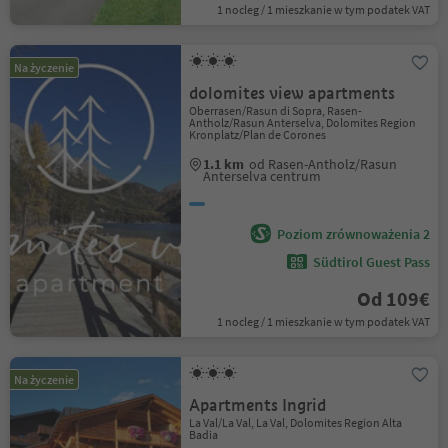
1 nocleg / 1 mieszkanie w tym podatek VAT
Na życzenie
dolomites view apartments
Oberrasen/Rasun di Sopra, Rasen-
Antholz/Rasun Anterselva, Dolomites Region
Kronplatz/Plan de Corones
1.1 km
od Rasen-Antholz/Rasun
Anterselva centrum
Poziom zrównoważenia 2
Südtirol Guest Pass
Od 109€
1 nocleg / 1 mieszkanie w tym podatek VAT
Na życzenie
Apartments Ingrid
La Val/La Val, La Val, Dolomites Region Alta
Badia