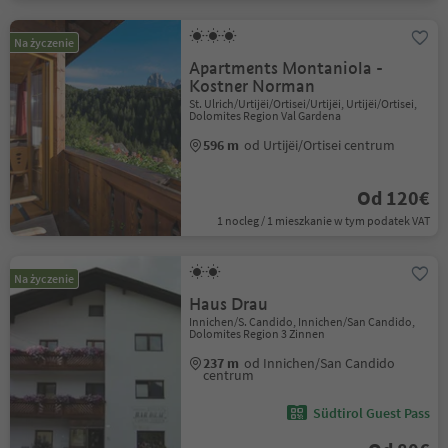
Na życzenie
Apartments Montaniola -
Kostner Norman
St. Ulrich/Urtijëi/Ortisei/Urtijëi, Urtijëi/Ortisei,
Dolomites Region Val Gardena
596 m
od Urtijëi/Ortisei centrum
Od 120€
1 nocleg / 1 mieszkanie w tym podatek VAT
Na życzenie
Haus Drau
Innichen/S. Candido, Innichen/San Candido,
Dolomites Region 3 Zinnen
237 m
od Innichen/San Candido
centrum
Südtirol Guest Pass