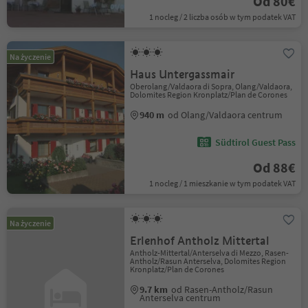
Od 80€
1 nocleg / 2 liczba osób w tym podatek VAT
Na życzenie
Haus Untergassmair
Oberolang/Valdaora di Sopra, Olang/Valdaora,
Dolomites Region Kronplatz/Plan de Corones
940 m
od Olang/Valdaora centrum
Südtirol Guest Pass
Od 88€
1 nocleg / 1 mieszkanie w tym podatek VAT
Na życzenie
Erlenhof Antholz Mittertal
Antholz-Mittertal/Anterselva di Mezzo, Rasen-
Antholz/Rasun Anterselva, Dolomites Region
Kronplatz/Plan de Corones
9.7 km
od Rasen-Antholz/Rasun
Anterselva centrum