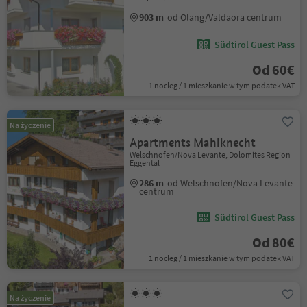
903 m
od Olang/Valdaora centrum
Südtirol Guest Pass
Od 60€
1 nocleg / 1 mieszkanie w tym podatek VAT
Na życzenie
Apartments Mahlknecht
Welschnofen/Nova Levante, Dolomites Region
Eggental
286 m
od Welschnofen/Nova Levante
centrum
Südtirol Guest Pass
Od 80€
1 nocleg / 1 mieszkanie w tym podatek VAT
Na życzenie