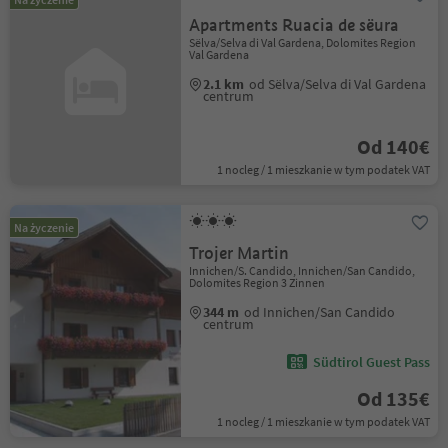
Apartments Ruacia de sëura
Sëlva/Selva di Val Gardena, Dolomites Region
Val Gardena
2.1 km
od Sëlva/Selva di Val Gardena
centrum
Od 140€
1 nocleg / 1 mieszkanie w tym podatek VAT
Na życzenie
Trojer Martin
Innichen/S. Candido, Innichen/San Candido,
Dolomites Region 3 Zinnen
344 m
od Innichen/San Candido
centrum
Südtirol Guest Pass
Od 135€
1 nocleg / 1 mieszkanie w tym podatek VAT