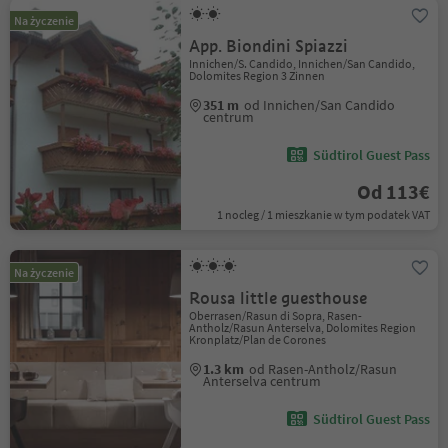
Na życzenie
App. Biondini Spiazzi
Innichen/S. Candido, Innichen/San Candido,
Dolomites Region 3 Zinnen
351 m
od Innichen/San Candido
centrum
Südtirol Guest Pass
Od 113€
1 nocleg / 1 mieszkanie w tym podatek VAT
Na życzenie
Rousa little guesthouse
Oberrasen/Rasun di Sopra, Rasen-
Antholz/Rasun Anterselva, Dolomites Region
Kronplatz/Plan de Corones
1.3 km
od Rasen-Antholz/Rasun
Anterselva centrum
Südtirol Guest Pass