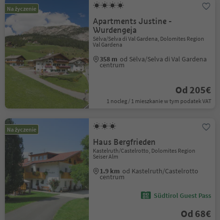
Na życzenie
Apartments Justine -
Wurdengeja
Sëlva/Selva di Val Gardena, Dolomites Region
Val Gardena
358 m
od Sëlva/Selva di Val Gardena
centrum
Od 205€
1 nocleg / 1 mieszkanie w tym podatek VAT
Na życzenie
Haus Bergfrieden
Kastelruth/Castelrotto, Dolomites Region
Seiser Alm
1.9 km
od Kastelruth/Castelrotto
centrum
Südtirol Guest Pass
Od 68€