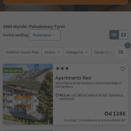
1943
Wyniki
- Południowy Tyrol
Polecane
Sortuj według:
1
Südtirol Guest Pass
Ocena
Kategoria
Opcje wyżywienia
1 aktywn
Na życzenie
Apartments Resi
Sëlva/Selva di Val Gardena, Dolomites Region
Val Gardena
453 m
od Sëlva/Selva di Val Gardena
centrum
Od 128€
1 nocleg / 1 mieszkanie w tym podatek VAT