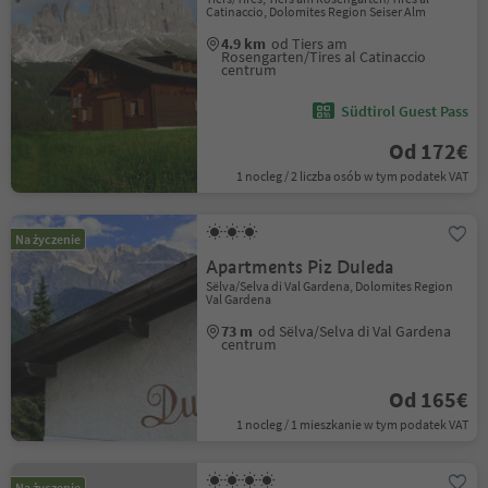
Catinaccio, Dolomites Region Seiser Alm
4.9 km
od Tiers am
Rosengarten/Tires al Catinaccio
centrum
Südtirol Guest Pass
Od 172€
1 nocleg / 2 liczba osób w tym podatek VAT
Na życzenie
Apartments Piz Duleda
Sëlva/Selva di Val Gardena, Dolomites Region
Val Gardena
73 m
od Sëlva/Selva di Val Gardena
centrum
Od 165€
1 nocleg / 1 mieszkanie w tym podatek VAT
Na życzenie