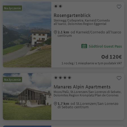
Na życzenie
Rosengartenblick
Steinegg/Collepietra, Karneid/Cornedo
all'Isarco, Dolomites Region Eggental
2.1 km
od Karneid/Cornedo all'Isarco
centrum
Südtirol Guest Pass
Od 120€
1 nocleg / 1 mieszkanie w tym podatek VAT
Na życzenie
Manares Alpin Apartments
Moos/Palù, St.Lorenzen/San Lorenzo di Sebato,
Dolomites Region Kronplatz/Plan de Corones
1.7 km
od St.Lorenzen/San Lorenzo
di Sebato centrum