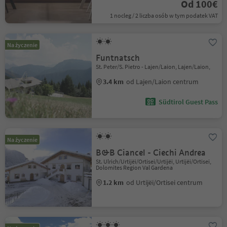
Od 100€
1 nocleg / 2 liczba osób w tym podatek VAT
Na życzenie
Funtnatsch
St. Peter/S. Pietro - Lajen/Laion, Lajen/Laion,
3.4 km
od Lajen/Laion centrum
Südtirol Guest Pass
Na życzenie
B&B Ciancel - Ciechi Andrea
St. Ulrich/Urtijëi/Ortisei/Urtijëi, Urtijëi/Ortisei,
Dolomites Region Val Gardena
1.2 km
od Urtijëi/Ortisei centrum