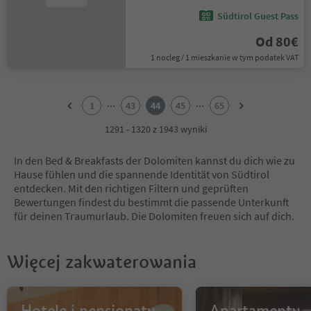
Südtirol Guest Pass
Od 80€
1 nocleg / 1 mieszkanie w tym podatek VAT
1
2
...
...
1
43
44
45
65
3
4
1291 - 1320 z 1943 wyniki
5
6
In den Bed & Breakfasts der Dolomiten kannst du dich wie zu
7
Hause fühlen und die spannende Identität von Südtirol
8
entdecken. Mit den richtigen Filtern und geprüften
9
Bewertungen findest du bestimmt die passende Unterkunft
10
für deinen Traumurlaub. Die Dolomiten freuen sich auf dich.
11
12
13
Więcej zakwaterowania
14
15
16
17
Hotele i pensjonaty
Apartamenty