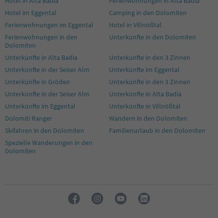
Hotel in Alta Badia
Ferienwohnungen in Alta Badia
40
Hotel im Eggental
Camping in den Dolomiten
41
42
Ferienwohnungen im Eggental
Hotel in Villnößtal
43
Ferienwohnungen in den
Unterkünfte in den Dolomiten
44
Dolomiten
45
Unterkünfte in Alta Badia
Unterkünfte in den 3 Zinnen
46
Unterkünfte in der Seiser Alm
Unterkünfte im Eggental
47
48
Unterkünfte in Gröden
Unterkünfte in den 3 Zinnen
49
Unterkünfte in der Seiser Alm
Unterkünfte in Alta Badia
50
Unterkünfte im Eggental
Unterkünfte in Villnößtal
51
Dolomiti Ranger
Wandern in den Dolomiten
52
53
Skifahren in den Dolomiten
Familienurlaub in den Dolomiten
54
Spezielle Wanderungen in den
55
Dolomiten
56
57
58
59
60
61
62