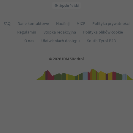
63
Język: Polski
64
65
FAQ
Dane kontaktowe
Naciśnij
MICE
Polityka prywatności
Regulamin
Stopka redakcyjna
Polityka plików cookie
O nas
Ułatwieniach dostępu
South Tyrol B2B
© 2026 IDM Südtirol