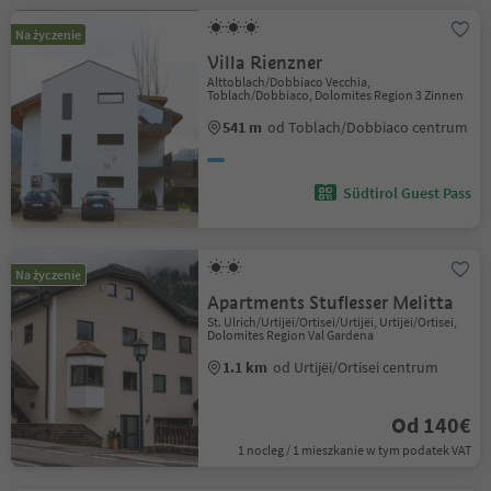
Na życzenie
Villa Rienzner
Alttoblach/Dobbiaco Vecchia,
Toblach/Dobbiaco, Dolomites Region 3 Zinnen
541 m
od Toblach/Dobbiaco centrum
Südtirol Guest Pass
Na życzenie
Apartments Stuflesser Melitta
St. Ulrich/Urtijëi/Ortisei/Urtijëi, Urtijëi/Ortisei,
Dolomites Region Val Gardena
1.1 km
od Urtijëi/Ortisei centrum
Od 140€
1 nocleg / 1 mieszkanie w tym podatek VAT