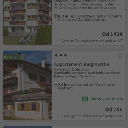
Gröden/S.Cristina Gherdëina/S.Cristina Val
Gardena, S.Crestina Gherdëina/Santa Cristina
Val Gardana, Dolomites Region Val Gardena
813 m
od S.Crestina Gherdëina/Santa
Cristina Val Gardana centrum
Od 142€
1 nocleg / 1 mieszkanie w tym podatek VAT
Na życzenie
Appartement Bergmyrthe
St. Valentin/S.Valentino -
Kastelruth/Castelrotto, Kastelruth/Castelrotto,
Dolomites Region Seiser Alm
2.3 km
od Kastelruth/Castelrotto
centrum
Südtirol Guest Pass
Od 70€
1 nocleg / 1 mieszkanie w tym podatek VAT