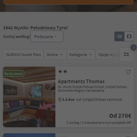
1942
Wyniki
- Południowy Tyrol
Polecane
Sortuj według:
1
Südtirol Guest Pass
Ocena
Kategoria
Opcje wyżywienia
1 aktywn
Na życzenie
Apartments Thomas
St. Ulrich/Urtijëi/Ortisei/Urtijëi, Urtijëi/Ortisei,
Dolomites Region Val Gardena
1.6 km
od Urtijëi/Ortisei centrum
Od 270€
1 nocleg / 1 mieszkanie w tym podatek VAT