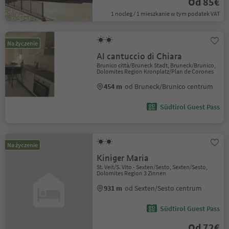
Od 85€
1 nocleg / 1 mieszkanie w tym podatek VAT
Na życzenie
Al cantuccio di Chiara
Brunico città/Bruneck Stadt, Bruneck/Brunico,
Dolomites Region Kronplatz/Plan de Corones
454 m
od Bruneck/Brunico centrum
Südtirol Guest Pass
Na życzenie
Kiniger Maria
St. Veit/S. Vito - Sexten/Sesto, Sexten/Sesto,
Dolomites Region 3 Zinnen
931 m
od Sexten/Sesto centrum
Südtirol Guest Pass
Od 72€