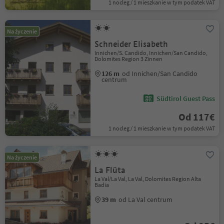
1 nocleg / 1 mieszkanie w tym podatek VAT
Na życzenie
Schneider Elisabeth
Innichen/S. Candido, Innichen/San Candido,
Dolomites Region 3 Zinnen
126 m
od Innichen/San Candido
centrum
Südtirol Guest Pass
Od 117€
1 nocleg / 1 mieszkanie w tym podatek VAT
Na życzenie
La Flüta
La Val/La Val, La Val, Dolomites Region Alta
Badia
39 m
od La Val centrum