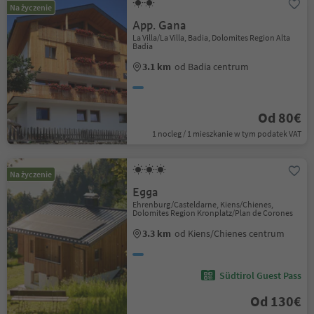
Na życzenie
App. Gana
La Villa/La Villa, Badia, Dolomites Region Alta
Badia
3.1 km
od Badia centrum
Od 80€
1 nocleg / 1 mieszkanie w tym podatek VAT
Na życzenie
Egga
Ehrenburg/Casteldarne, Kiens/Chienes,
Dolomites Region Kronplatz/Plan de Corones
3.3 km
od Kiens/Chienes centrum
Südtirol Guest Pass
Od 130€