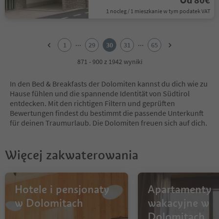
1 nocleg / 1 mieszkanie w tym podatek VAT
1
2
...
...
1
29
30
31
65
3
4
871 - 900 z 1942 wyniki
5
6
In den Bed & Breakfasts der Dolomiten kannst du dich wie zu
7
Hause fühlen und die spannende Identität von Südtirol
8
entdecken. Mit den richtigen Filtern und geprüften
9
Bewertungen findest du bestimmt die passende Unterkunft
10
für deinen Traumurlaub. Die Dolomiten freuen sich auf dich.
11
12
13
Więcej zakwaterowania
14
15
16
17
Hotele i pensjonaty
Apartamenty
18
w Dolomitach
wakacyjne w
19
Dolomitach
20