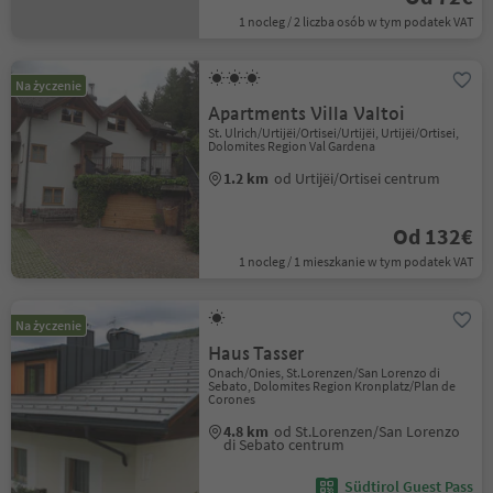
1 nocleg / 2 liczba osób w tym podatek VAT
Na życzenie
Apartments Villa Valtoi
St. Ulrich/Urtijëi/Ortisei/Urtijëi, Urtijëi/Ortisei,
Dolomites Region Val Gardena
1.2 km
od Urtijëi/Ortisei centrum
Od 132€
1 nocleg / 1 mieszkanie w tym podatek VAT
Na życzenie
Haus Tasser
Onach/Onies, St.Lorenzen/San Lorenzo di
Sebato, Dolomites Region Kronplatz/Plan de
Corones
4.8 km
od St.Lorenzen/San Lorenzo
di Sebato centrum
Südtirol Guest Pass