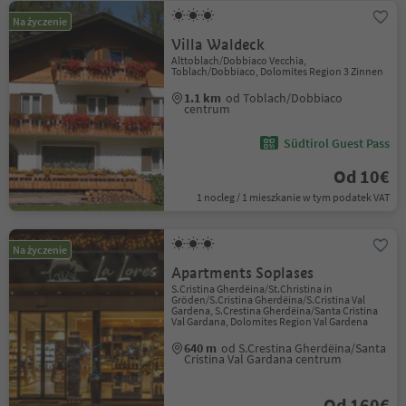
Na życzenie
Villa Waldeck
Alttoblach/Dobbiaco Vecchia,
Toblach/Dobbiaco, Dolomites Region 3 Zinnen
1.1 km
od Toblach/Dobbiaco
centrum
Südtirol Guest Pass
Od 10€
1 nocleg / 1 mieszkanie w tym podatek VAT
Na życzenie
Apartments Soplases
S.Cristina Gherdëina/St.Christina in
Gröden/S.Cristina Gherdëina/S.Cristina Val
Gardena, S.Crestina Gherdëina/Santa Cristina
Val Gardana, Dolomites Region Val Gardena
640 m
od S.Crestina Gherdëina/Santa
Cristina Val Gardana centrum
Od 160€