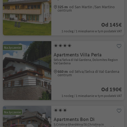
325 m
od San Martin /San Martino
centrum
Od 145€
1 nocleg / 1 mieszkanie w tym podatek VAT
Na życzenie
Apartments Villa Perla
Sëlva/Selva di Val Gardena, Dolomites Region
Val Gardena
660 m
od Sëlva/Selva di Val Gardena
centrum
Od 190€
1 nocleg / 1 mieszkanie w tym podatek VAT
Na życzenie
Apartments Bon Dì
S.Cristina Gherdëina/St.Christina in