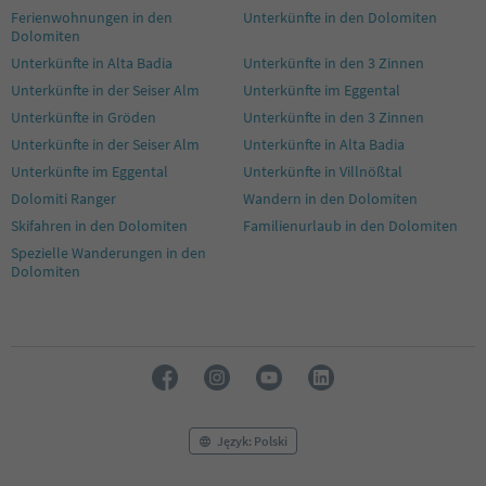
43
Ferienwohnungen in den
Unterkünfte in den Dolomiten
44
Dolomiten
45
Unterkünfte in Alta Badia
Unterkünfte in den 3 Zinnen
46
Unterkünfte in der Seiser Alm
Unterkünfte im Eggental
47
48
Unterkünfte in Gröden
Unterkünfte in den 3 Zinnen
49
Unterkünfte in der Seiser Alm
Unterkünfte in Alta Badia
50
Unterkünfte im Eggental
Unterkünfte in Villnößtal
51
Dolomiti Ranger
Wandern in den Dolomiten
52
53
Skifahren in den Dolomiten
Familienurlaub in den Dolomiten
54
Spezielle Wanderungen in den
55
Dolomiten
56
57
58
59
60
61
62
63
Język: Polski
64
65