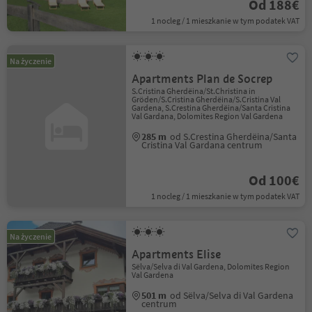
Od 188€
1 nocleg / 1 mieszkanie w tym podatek VAT
Na życzenie
Apartments Plan de Socrep
S.Cristina Gherdëina/St.Christina in
Gröden/S.Cristina Gherdëina/S.Cristina Val
Gardena, S.Crestina Gherdëina/Santa Cristina
Val Gardana, Dolomites Region Val Gardena
285 m
od S.Crestina Gherdëina/Santa
Cristina Val Gardana centrum
Od 100€
1 nocleg / 1 mieszkanie w tym podatek VAT
Na życzenie
Apartments Elise
Sëlva/Selva di Val Gardena, Dolomites Region
Val Gardena
501 m
od Sëlva/Selva di Val Gardena
centrum