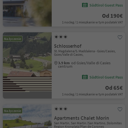
Südtirol Guest Pass
Od 190€
1 nocleg / 1 mieszkanie w tym podatek VAT
Na życzenie
Schlosserhof
St. Magdalena/S. Maddalena - Gsies/Casies,
Gsies/Valle di Casies,
3.9 km
od Gsies/Valle di Casies
centrum
Südtirol Guest Pass
Od 65€
1 nocleg / 1 mieszkanie w tym podatek VAT
Na życzenie
Apartments Chalet Morin
San Martin, San Martin /San Martino, Dolomites
Region Kronplatz/Plan de Corones