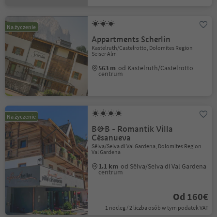
Na życzenie
Appartments Scherlin
Kastelruth/Castelrotto, Dolomites Region
Seiser Alm
563 m
od Kastelruth/Castelrotto
centrum
Na życzenie
B&B - Romantik Villa
Cësanueva
Sëlva/Selva di Val Gardena, Dolomites Region
Val Gardena
1.1 km
od Sëlva/Selva di Val Gardena
centrum
Od 160€
1 nocleg / 2 liczba osób w tym podatek VAT