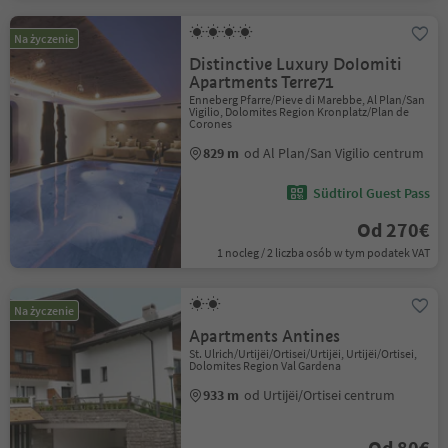
Na życzenie
Distinctive Luxury Dolomiti
Apartments Terre71
Enneberg Pfarre/Pieve di Marebbe, Al Plan/San
Vigilio, Dolomites Region Kronplatz/Plan de
Corones
829 m
od Al Plan/San Vigilio centrum
Südtirol Guest Pass
Od 270€
1 nocleg / 2 liczba osób w tym podatek VAT
Na życzenie
Apartments Antines
St. Ulrich/Urtijëi/Ortisei/Urtijëi, Urtijëi/Ortisei,
Dolomites Region Val Gardena
933 m
od Urtijëi/Ortisei centrum
Od 80€