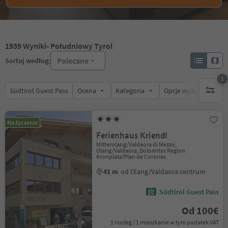
1939
Wyniki
- Południowy Tyrol
Polecane
Sortuj według:
1
Südtirol Guest Pass
Ocena
Kategoria
Opcje wyżywienia
1 aktywn
Na życzenie
Ferienhaus Kriendl
Mitterolang/Valdaora di Mezzo,
Olang/Valdaora, Dolomites Region
Kronplatz/Plan de Corones
41 m
od Olang/Valdaora centrum
Südtirol Guest Pass
Od 100€
1 nocleg / 1 mieszkanie w tym podatek VAT