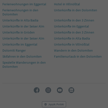
42
Ferienwohnungen im Eggental
Hotel in Villnößtal
43
Ferienwohnungen in den
Unterkünfte in den Dolomiten
44
Dolomiten
45
Unterkünfte in Alta Badia
Unterkünfte in den 3 Zinnen
46
Unterkünfte in der Seiser Alm
Unterkünfte im Eggental
47
48
Unterkünfte in Gröden
Unterkünfte in den 3 Zinnen
49
Unterkünfte in der Seiser Alm
Unterkünfte in Alta Badia
50
Unterkünfte im Eggental
Unterkünfte in Villnößtal
51
Dolomiti Ranger
Wandern in den Dolomiten
52
53
Skifahren in den Dolomiten
Familienurlaub in den Dolomiten
54
Spezielle Wanderungen in den
55
Dolomiten
56
57
58
59
60
61
62
63
Język: Polski