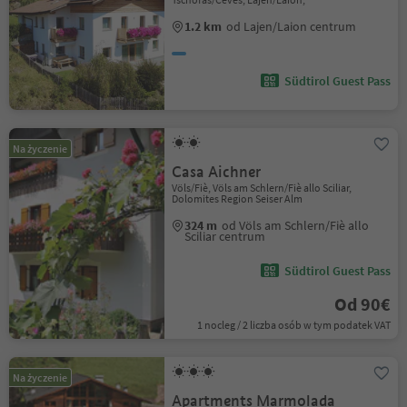
1.2 km
od Lajen/Laion centrum
Südtirol Guest Pass
Na życzenie
Casa Aichner
Völs/Fiè, Völs am Schlern/Fiè allo Sciliar,
Dolomites Region Seiser Alm
324 m
od Völs am Schlern/Fiè allo
Sciliar centrum
Südtirol Guest Pass
Od 90€
1 nocleg / 2 liczba osób w tym podatek VAT
Na życzenie
Apartments Marmolada