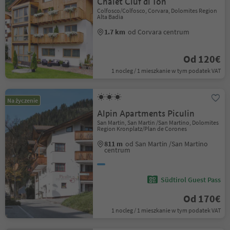
Chalet Ciuf dl Ton
Colfosco/Colfosco, Corvara, Dolomites Region
Alta Badia
1.7 km
od Corvara centrum
Od 120€
1 nocleg / 1 mieszkanie w tym podatek VAT
Na życzenie
Alpin Apartments Piculin
San Martin, San Martin /San Martino, Dolomites
Region Kronplatz/Plan de Corones
811 m
od San Martin /San Martino
centrum
Südtirol Guest Pass
Od 170€
1 nocleg / 1 mieszkanie w tym podatek VAT