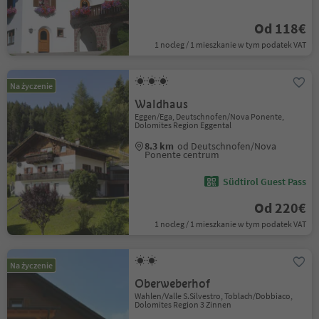
Od 118€
1 nocleg / 1 mieszkanie w tym podatek VAT
Na życzenie
Waldhaus
Eggen/Ega, Deutschnofen/Nova Ponente,
Dolomites Region Eggental
8.3 km
od Deutschnofen/Nova
Ponente centrum
Südtirol Guest Pass
Od 220€
1 nocleg / 1 mieszkanie w tym podatek VAT
Na życzenie
Oberweberhof
Wahlen/Valle S.Silvestro, Toblach/Dobbiaco,
Dolomites Region 3 Zinnen