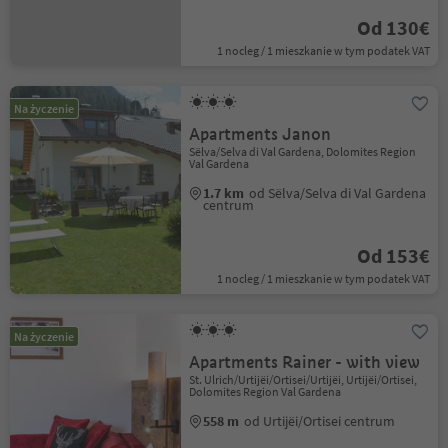
Od 130€
1 nocleg / 1 mieszkanie w tym podatek VAT
Na życzenie
Apartments Janon
Sëlva/Selva di Val Gardena, Dolomites Region
Val Gardena
1.7 km
od Sëlva/Selva di Val Gardena
centrum
Od 153€
1 nocleg / 1 mieszkanie w tym podatek VAT
Na życzenie
Apartments Rainer - with view
St. Ulrich/Urtijëi/Ortisei/Urtijëi, Urtijëi/Ortisei,
Dolomites Region Val Gardena
558 m
od Urtijëi/Ortisei centrum