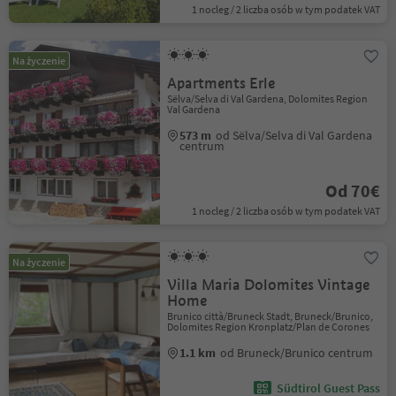
1 nocleg / 2 liczba osób w tym podatek VAT
Na życzenie
Apartments Erle
Sëlva/Selva di Val Gardena, Dolomites Region
Val Gardena
573 m
od Sëlva/Selva di Val Gardena
centrum
Od 70€
1 nocleg / 2 liczba osób w tym podatek VAT
Na życzenie
Villa Maria Dolomites Vintage
Home
Brunico città/Bruneck Stadt, Bruneck/Brunico,
Dolomites Region Kronplatz/Plan de Corones
1.1 km
od Bruneck/Brunico centrum
Südtirol Guest Pass