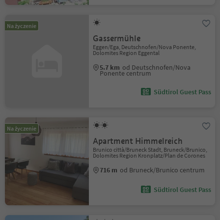
Na życzenie
Gassermühle
Eggen/Ega, Deutschnofen/Nova Ponente,
Dolomites Region Eggental
5.7 km
od Deutschnofen/Nova
Ponente centrum
Südtirol Guest Pass
Na życzenie
Apartment Himmelreich
Brunico città/Bruneck Stadt, Bruneck/Brunico,
Dolomites Region Kronplatz/Plan de Corones
716 m
od Bruneck/Brunico centrum
Südtirol Guest Pass