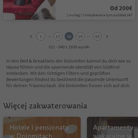
Od 200€
1 nocleg / 1 mieszkanie w tym podatek VAT
1
2
...
...
1
17
18
19
65
3
4
511 - 540 z 1939 wyniki
5
6
In den Bed & Breakfasts der Dolomiten kannst du dich wie zu
7
Hause fühlen und die spannende Identität von Südtirol
8
entdecken. Mit den richtigen Filtern und geprüften
9
Bewertungen findest du bestimmt die passende Unterkunft
10
für deinen Traumurlaub. Die Dolomiten freuen sich auf dich.
11
12
13
Więcej zakwaterowania
14
15
16
17
Hotele i pensjonaty
Apartamenty
18
w Dolomitach
wakacyjne w