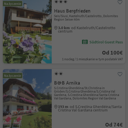
Na życzenie
Haus Bergfrieden
Seis/Siusi, Kastelruth/Castelrotto, Dolomites
Region Seiser Alm
3.0 km
od Kastelruth/Castelrotto
centrum
Südtirol Guest Pass
Od 100€
1 nocleg / 1 mieszkanie w tym podatek VAT
Na życzenie
B&B Arnika
S.Cristina Gherdëina/St.Christina in
Gröden/S.Cristina Gherdëina/S.Cristina Val
Gardena, S.Crestina Gherdëina/Santa Cristina
Val Gardana, Dolomites Region Val Gardena
193 m
od S.Crestina Gherdëina/Santa
Cristina Val Gardana centrum
Od 74€