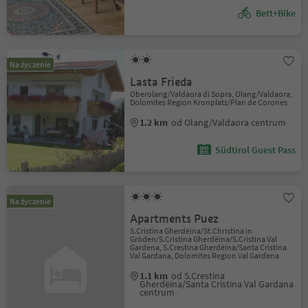
Bett+Bike
Na życzenie
Lasta Frieda
Oberolang/Valdaora di Sopra, Olang/Valdaora,
Dolomites Region Kronplatz/Plan de Corones
1.2 km
od Olang/Valdaora centrum
Südtirol Guest Pass
Na życzenie
Apartments Puez
S.Cristina Gherdëina/St.Christina in
Gröden/S.Cristina Gherdëina/S.Cristina Val
Gardena, S.Crestina Gherdëina/Santa Cristina
Val Gardana, Dolomites Region Val Gardena
1.1 km
od S.Crestina
Gherdëina/Santa Cristina Val Gardana
centrum