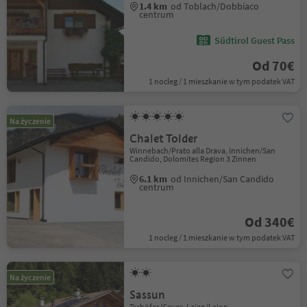
1.4 km
od Toblach/Dobbiaco
centrum
Südtirol Guest Pass
Od 70€
1 nocleg / 1 mieszkanie w tym podatek VAT
Na życzenie
Chalet Tolder
Winnebach/Prato alla Drava, Innichen/San
Candido, Dolomites Region 3 Zinnen
6.1 km
od Innichen/San Candido
centrum
Od 340€
1 nocleg / 1 mieszkanie w tym podatek VAT
Na życzenie
Sassun
Tschöfas/Ceves, Lajen/Laion,