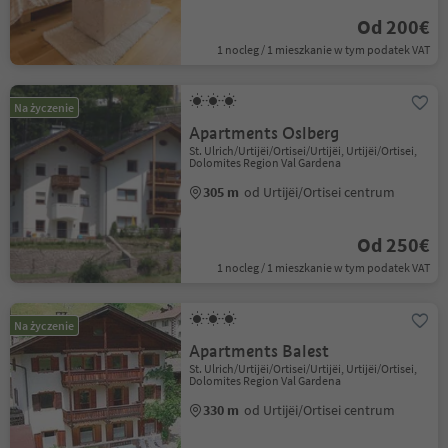
Od 200€
1 nocleg / 1 mieszkanie w tym podatek VAT
Na życzenie
Apartments Oslberg
St. Ulrich/Urtijëi/Ortisei/Urtijëi, Urtijëi/Ortisei,
Dolomites Region Val Gardena
305 m
od Urtijëi/Ortisei centrum
Od 250€
1 nocleg / 1 mieszkanie w tym podatek VAT
Na życzenie
Apartments Balest
St. Ulrich/Urtijëi/Ortisei/Urtijëi, Urtijëi/Ortisei,
Dolomites Region Val Gardena
330 m
od Urtijëi/Ortisei centrum