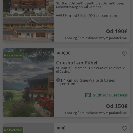
St. Ulrich/Urtijëi/Ortisei/Urtijëi, Urtijëi/Ortisei,
Dolomites Region Val Gardena
689 m
od Urtijëi/Ortisei centrum
Od 190€
1 nocleg / 1 mieszkanie w tym podatek VAT
Na życzenie
Grieshof am Pühel
St. Martin/S. Martino - Gsies/Casies, Gsies/Valle
di Casies,
1.4 km
od Gsies/Valle di Casies
centrum
Südtirol Guest Pass
Od 150€
1 nocleg / 1 mieszkanie w tym podatek VAT
Na życzenie