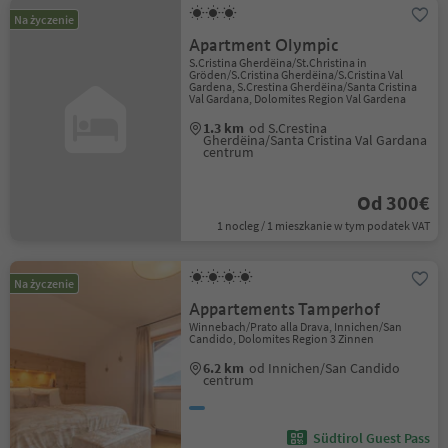
Na życzenie
Apartment Olympic
S.Cristina Gherdëina/St.Christina in
Gröden/S.Cristina Gherdëina/S.Cristina Val
Gardena, S.Crestina Gherdëina/Santa Cristina
Val Gardana, Dolomites Region Val Gardena
1.3 km
od S.Crestina
Gherdëina/Santa Cristina Val Gardana
centrum
Od 300€
1 nocleg / 1 mieszkanie w tym podatek VAT
Na życzenie
Appartements Tamperhof
Winnebach/Prato alla Drava, Innichen/San
Candido, Dolomites Region 3 Zinnen
6.2 km
od Innichen/San Candido
centrum
Südtirol Guest Pass