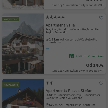
1 nocleg / 1 mieszkanie w tym podatek VAT
Na życzenie
Apartment Sella
Seis/Siusi, Kastelruth/Castelrotto, Dolomites
Region Seiser Alm
2.6 km
od Kastelruth/Castelrotto
centrum
Südtirol Guest Pass
Od 140€
1 nocleg / 1 mieszkanie w tym podatek VAT
Na życzenie
Apartments Piazza Stefan
St. Ulrich/Urtijëi/Ortisei/Urtijëi, Urtijëi/Ortisei,
Dolomites Region Val Gardena
675 m
od Urtijëi/Ortisei centrum