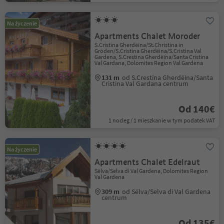
Na życzenie
Apartments Chalet Moroder
S.Cristina Gherdëina/St.Christina in
Gröden/S.Cristina Gherdëina/S.Cristina Val
Gardena, S.Crestina Gherdëina/Santa Cristina
Val Gardana, Dolomites Region Val Gardena
131 m
od S.Crestina Gherdëina/Santa
Cristina Val Gardana centrum
Od 140€
1 nocleg / 1 mieszkanie w tym podatek VAT
Na życzenie
Apartments Chalet Edelraut
Sëlva/Selva di Val Gardena, Dolomites Region
Val Gardena
309 m
od Sëlva/Selva di Val Gardena
centrum
Od 135€