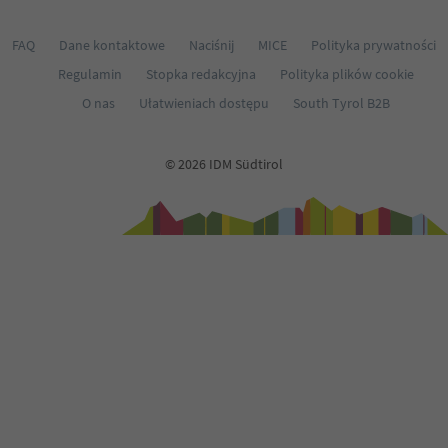
64
65
FAQ
Dane kontaktowe
Naciśnij
MICE
Polityka prywatności
Regulamin
Stopka redakcyjna
Polityka plików cookie
O nas
Ułatwieniach dostępu
South Tyrol B2B
© 2026 IDM Südtirol