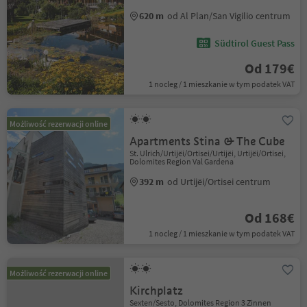
620 m
od Al Plan/San Vigilio centrum
Südtirol Guest Pass
Od 179€
1 nocleg / 1 mieszkanie w tym podatek VAT
Możliwość rezerwacji online
Apartments Stina & The Cube
St. Ulrich/Urtijëi/Ortisei/Urtijëi, Urtijëi/Ortisei,
Dolomites Region Val Gardena
392 m
od Urtijëi/Ortisei centrum
Od 168€
1 nocleg / 1 mieszkanie w tym podatek VAT
Możliwość rezerwacji online
Kirchplatz
Sexten/Sesto, Dolomites Region 3 Zinnen