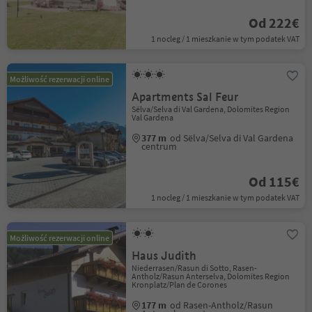
Od 222€
1 nocleg / 1 mieszkanie w tym podatek VAT
Możliwość rezerwacji online
Apartments Sal Feur
Sëlva/Selva di Val Gardena, Dolomites Region
Val Gardena
377 m
od Sëlva/Selva di Val Gardena
centrum
Od 115€
1 nocleg / 1 mieszkanie w tym podatek VAT
Możliwość rezerwacji online
Haus Judith
Niederrasen/Rasun di Sotto, Rasen-
Antholz/Rasun Anterselva, Dolomites Region
Kronplatz/Plan de Corones
177 m
od Rasen-Antholz/Rasun