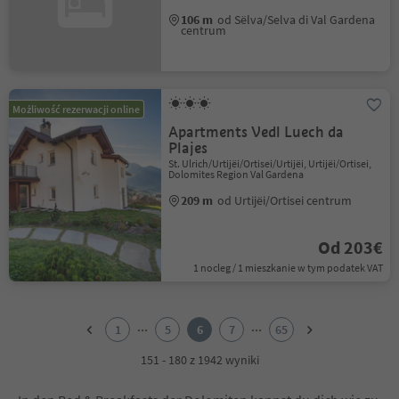
106 m
od Sëlva/Selva di Val Gardena
centrum
Możliwość rezerwacji online
Apartments Vedl Luech da
Plajes
St. Ulrich/Urtijëi/Ortisei/Urtijëi, Urtijëi/Ortisei,
Dolomites Region Val Gardena
209 m
od Urtijëi/Ortisei centrum
Od 203€
1 nocleg / 1 mieszkanie w tym podatek VAT
1
2
...
...
1
5
6
7
65
3
4
151 - 180 z 1942 wyniki
5
6