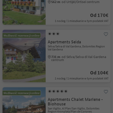
562 m
od Urtijëi/Ortisei centrum
Od 170€
1 nocleg / 1 mieszkanie w tym podatek VAT
Możliwość rezerwacji online
Apartments Seida
Sëlva/Selva di Val Gardena, Dolomites Region
Val Gardena
731 m
od Sëlva/Selva di Val Gardena
centrum
Od 104€
1 nocleg / 1 mieszkanie w tym podatek VAT
Możliwość rezerwacji online
Apartments Chalet Marlene -
Biohouse
San Vigilio, Al Plan/San Vigilio, Dolomites
Region Kronplatz/Plan de Corones