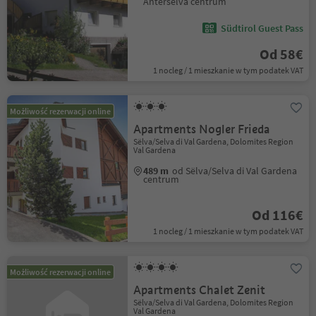
Anterselva centrum
Südtirol Guest Pass
Od 58€
1 nocleg / 1 mieszkanie w tym podatek VAT
Możliwość rezerwacji online
Apartments Nogler Frieda
Sëlva/Selva di Val Gardena, Dolomites Region
Val Gardena
489 m
od Sëlva/Selva di Val Gardena
centrum
Od 116€
1 nocleg / 1 mieszkanie w tym podatek VAT
Możliwość rezerwacji online
Apartments Chalet Zenit
Sëlva/Selva di Val Gardena, Dolomites Region
Val Gardena