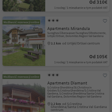
Od 310€
1 nocleg / 1 mieszkanie w tym podatek VAT
Możliwość rezerwacji online
Apartments Mirandula
Sureghes/Überwasser/Sureghes/Oltretorrente,
Urtijëi/Ortisei, Dolomites Region Val Gardena
2.1 km
od Urtijëi/Ortisei centrum
Od 105€
1 nocleg / 1 mieszkanie w tym podatek VAT
Możliwość rezerwacji online
Apartments Diamant
S.Cristina Gherdëina/St.Christina in
Gröden/S.Cristina Gherdëina/S.Cristina Val
Gardena, S.Crestina Gherdëina/Santa Cristina
Val Gardana, Dolomites Region Val Gardena
2.2 km
od S.Crestina
Gherdëina/Santa Cristina Val Gardana
centrum