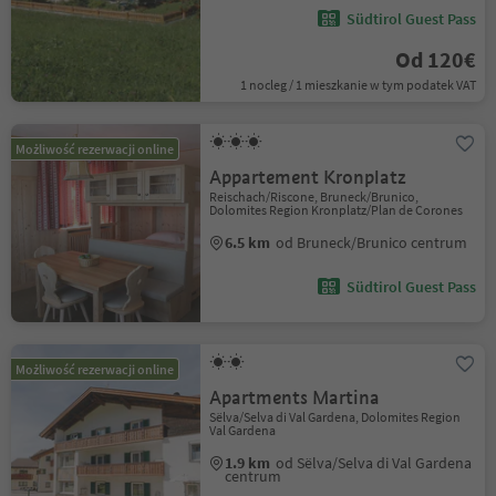
Südtirol Guest Pass
Od 120€
1 nocleg / 1 mieszkanie w tym podatek VAT
Możliwość rezerwacji online
Appartement Kronplatz
Reischach/Riscone, Bruneck/Brunico,
Dolomites Region Kronplatz/Plan de Corones
6.5 km
od Bruneck/Brunico centrum
Südtirol Guest Pass
Możliwość rezerwacji online
Apartments Martina
Sëlva/Selva di Val Gardena, Dolomites Region
Val Gardena
1.9 km
od Sëlva/Selva di Val Gardena
centrum