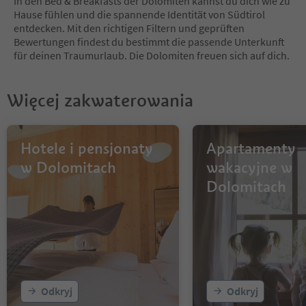
In den Bed & Breakfasts der Dolomiten kannst du dich wie zu
7
Hause fühlen und die spannende Identität von Südtirol
8
entdecken. Mit den richtigen Filtern und geprüften
9
Bewertungen findest du bestimmt die passende Unterkunft
10
für deinen Traumurlaub. Die Dolomiten freuen sich auf dich.
11
12
13
Więcej zakwaterowania
14
15
16
17
Hotele i pensjonaty
Apartamenty
18
w Dolomitach
wakacyjne w
19
Dolomitach
20
21
22
23
24
25
26
27
Odkryj
Odkryj
28