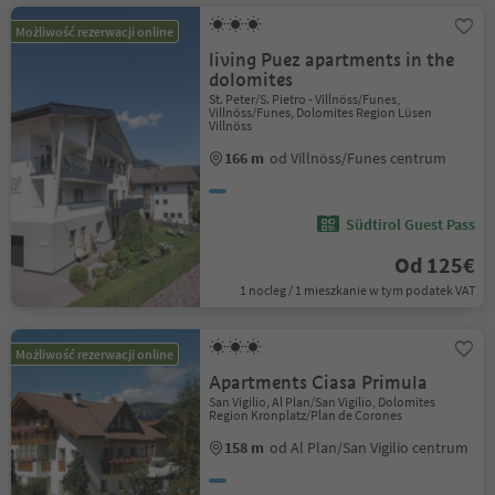
Możliwość rezerwacji online
living Puez apartments in the
dolomites
St. Peter/S. Pietro - Villnöss/Funes,
Villnöss/Funes, Dolomites Region Lüsen
Villnöss
166 m
od Villnöss/Funes centrum
Südtirol Guest Pass
Od 125€
1 nocleg / 1 mieszkanie w tym podatek VAT
Możliwość rezerwacji online
Apartments Ciasa Primula
San Vigilio, Al Plan/San Vigilio, Dolomites
Region Kronplatz/Plan de Corones
158 m
od Al Plan/San Vigilio centrum