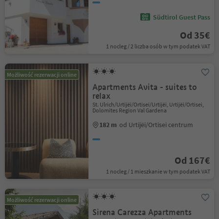
Südtirol Guest Pass
Od 35€
1 nocleg / 2 liczba osób w tym podatek VAT
Możliwość rezerwacji online
Apartments Avita - suites to
relax
St. Ulrich/Urtijëi/Ortisei/Urtijëi, Urtijëi/Ortisei,
Dolomites Region Val Gardena
182 m
od Urtijëi/Ortisei centrum
Od 167€
1 nocleg / 1 mieszkanie w tym podatek VAT
Możliwość rezerwacji online
Sirena Carezza Apartments