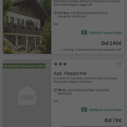
Karersee/Carezza, Welschnofen/Nova Levante,
Dolomites Region Eggental
4.0 km
od Welschnofen/Nova
Levante centrum
Südtirol Guest Pass
Od 140€
1 nocleg / 1 mieszkanie w tym podatek VAT
Możliwość rezerwacji online
App. Happacher
Innichen/S. Candido, Innichen/San Candido,
Dolomites Region 3 Zinnen
98 m
od Innichen/San Candido
centrum
Südtirol Guest Pass
Od 70€
1 nocleg / 1 mieszkanie w tym podatek VAT