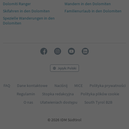
Dolomiti Ranger
Wandern in den Dolomiten
52
53
Skifahren in den Dolomiten
Familienurlaub in den Dolomiten
54
Spezielle Wanderungen in den
55
Dolomiten
56
57
58
59
60
61
62
63
Język: Polski
64
65
FAQ
Dane kontaktowe
Naciśnij
MICE
Polityka prywatności
Regulamin
Stopka redakcyjna
Polityka plików cookie
O nas
Ułatwieniach dostępu
South Tyrol B2B
© 2026 IDM Südtirol