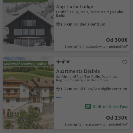
App. Larix Lodge
La Villa/La Villa, Badia, Dolomites Region Alta
Badia
2.9 km
od Badia centrum
Od 300€
1 nocleg / 1 mieszkanie w tym podatek VAT
Możliwość rezerwacji online
Apartments Désirée
San Vigilio, Al Plan/San Vigilio, Dolomites
Region Kronplatz/Plan de Corones
1.5 km
od Al Plan/San Vigilio centrum
Südtirol Guest Pass
Od 130€
1 nocleg / 1 mieszkanie w tym podatek VAT