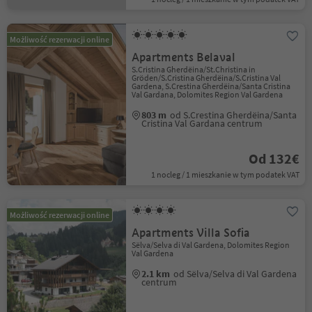
Możliwość rezerwacji online
Apartments Belaval
S.Cristina Gherdëina/St.Christina in
Gröden/S.Cristina Gherdëina/S.Cristina Val
Gardena, S.Crestina Gherdëina/Santa Cristina
Val Gardana, Dolomites Region Val Gardena
803 m
od S.Crestina Gherdëina/Santa
Cristina Val Gardana centrum
Od 132€
1 nocleg / 1 mieszkanie w tym podatek VAT
Możliwość rezerwacji online
Apartments Villa Sofia
Sëlva/Selva di Val Gardena, Dolomites Region
Val Gardena
2.1 km
od Sëlva/Selva di Val Gardena
centrum