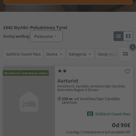
1942
Wyniki
- Południowy Tyrol
Polecane
Sortuj według:
1
Südtirol Guest Pass
Ocena
Kategoria
Opcje wyżywienia
1 aktywn
Możliwość rezerwacji online
Aurturist
Innichen/S. Candido, Innichen/San Candido,
Dolomites Region 3 Zinnen
250 m
od Innichen/San Candido
centrum
Südtirol Guest Pass
Od 90€
1 nocleg / 1 mieszkanie w tym podatek VAT