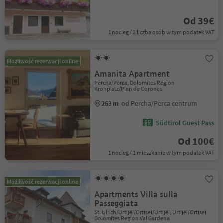
Od 39€
1 nocleg / 2 liczba osób w tym podatek VAT
Możliwość rezerwacji online
Amanita Apartment
Percha/Perca, Dolomites Region
Kronplatz/Plan de Corones
263 m
od Percha/Perca centrum
Südtirol Guest Pass
Od 100€
1 nocleg / 1 mieszkanie w tym podatek VAT
Możliwość rezerwacji online
Apartments Villa sulla
Passeggiata
St. Ulrich/Urtijëi/Ortisei/Urtijëi, Urtijëi/Ortisei,
Dolomites Region Val Gardena