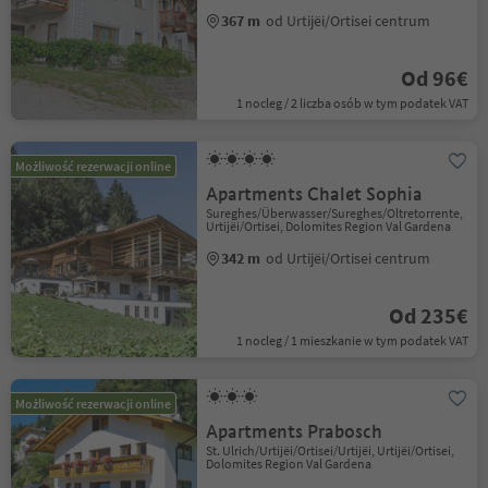
367 m
od Urtijëi/Ortisei centrum
Od 96€
1 nocleg / 2 liczba osób w tym podatek VAT
Możliwość rezerwacji online
Apartments Chalet Sophia
Sureghes/Überwasser/Sureghes/Oltretorrente,
Urtijëi/Ortisei, Dolomites Region Val Gardena
342 m
od Urtijëi/Ortisei centrum
Od 235€
1 nocleg / 1 mieszkanie w tym podatek VAT
Możliwość rezerwacji online
Apartments Prabosch
St. Ulrich/Urtijëi/Ortisei/Urtijëi, Urtijëi/Ortisei,
Dolomites Region Val Gardena