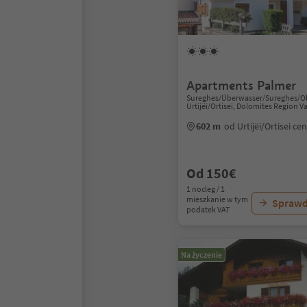
Apartments Palmer
Sureghes/Überwasser/Sureghes/Olt
Urtijëi/Ortisei, Dolomites Region V
602 m
od Urtijëi/Ortisei c
Od 150€
1 nocleg / 1
mieszkanie w tym
Sprawd
podatek VAT
Na życzenie