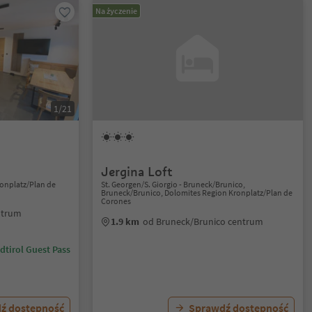
Na życzenie
1/21
Jergina Loft
onplatz/Plan de
St. Georgen/S. Giorgio - Bruneck/Brunico,
Bruneck/Brunico, Dolomites Region Kronplatz/Plan de
Corones
ntrum
1.9 km
od Bruneck/Brunico centrum
dtirol Guest Pass
ź dostępność
Sprawdź dostępność