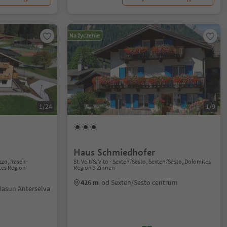
Na życzenie
1/24
1/9
Haus Schmiedhofer
zzo, Rasen-
St. Veit/S. Vito - Sexten/Sesto, Sexten/Sesto, Dolomites
tes Region
Region 3 Zinnen
426 m
od Sexten/Sesto centrum
Rasun Anterselva