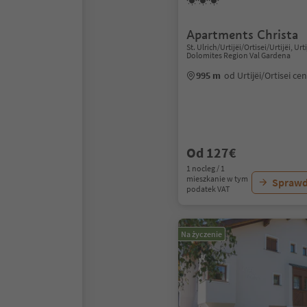
Apartments Christa
St. Ulrich/Urtijëi/Ortisei/Urtijëi, Urti
Dolomites Region Val Gardena
995 m
od Urtijëi/Ortisei c
Od 127€
1 nocleg / 1
mieszkanie w tym
Sprawd
podatek VAT
Na życzenie