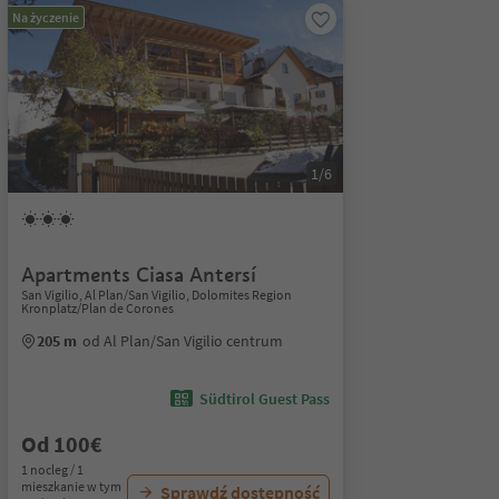
Na życzenie
1/6
Apartments Ciasa Antersí
San Vigilio, Al Plan/San Vigilio, Dolomites Region
Kronplatz/Plan de Corones
205 m
od Al Plan/San Vigilio centrum
Südtirol Guest Pass
Od 100€
1 nocleg / 1
mieszkanie w tym
Sprawdź dostępność