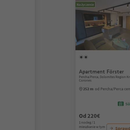
Na życzenie
Apartment Förster
Percha/Perca, Dolomites Region Kr
Corones
252 m
od Percha/Perca ce
Sü
Od 220€
1 nocleg / 1
mieszkanie w tym
Sprawd