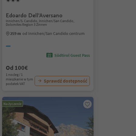
Edoardo Dell'Aversano
Innichen/S. Candido, Innichen/San Candido,
Dolomites Region 3 Zinnen
259 m
od Innichen/San Candido centrum
Südtirol Guest Pass
Od 100€
1 nocleg / 1
mieszkanie w tym
Sprawdź dostępność
podatek VAT
Na życzenie