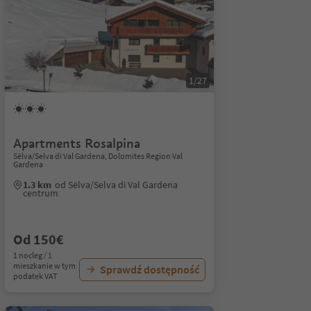
1/27
Apartments Rosalpina
Sëlva/Selva di Val Gardena, Dolomites Region Val
Gardena
1.3 km
od Sëlva/Selva di Val Gardena
centrum
Od 150€
1 nocleg / 1
mieszkanie w tym
Sprawdź dostępność
podatek VAT