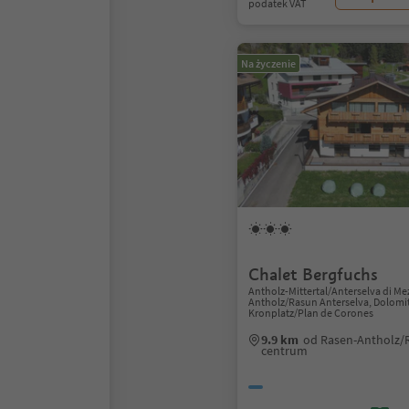
podatek VAT
Na życzenie
Chalet Bergfuchs
Antholz-Mittertal/Anterselva di Me
Antholz/Rasun Anterselva, Dolomi
Kronplatz/Plan de Corones
9.9 km
od Rasen-Antholz/
centrum