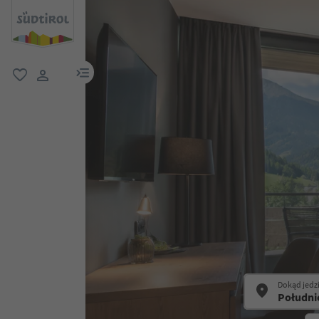
link menu
ulubione
link użytkownika
Dokąd jedz