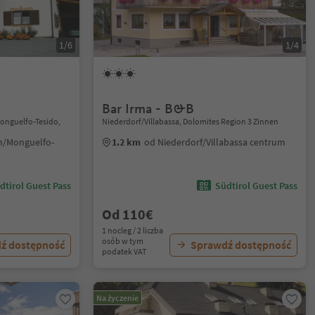
1/6
1/4
Bar Irma - B&B
Monguelfo-Tesido,
Niederdorf/Villabassa, Dolomites Region 3 Zinnen
n/Monguelfo-
1.2 km
od Niederdorf/Villabassa centrum
dtirol Guest Pass
Südtirol Guest Pass
Od 110€
1 nocleg / 2 liczba
osób w tym
ź dostępność
Sprawdź dostępność
podatek VAT
Na życzenie