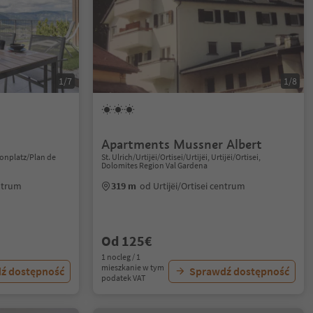
1/7
1/8
Apartments Mussner Albert
onplatz/Plan de
St. Ulrich/Urtijëi/Ortisei/Urtijëi, Urtijëi/Ortisei,
Dolomites Region Val Gardena
ntrum
319 m
od Urtijëi/Ortisei centrum
Od 125€
1 nocleg / 1
mieszkanie w tym
ź dostępność
Sprawdź dostępność
podatek VAT