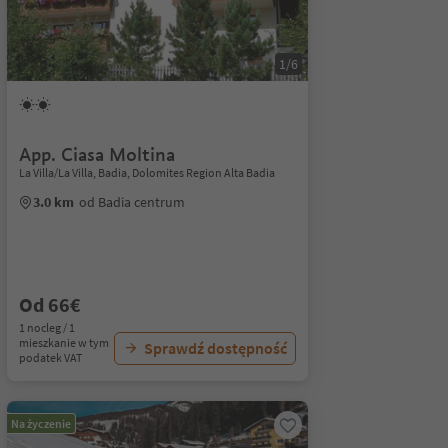
1/6
App. Ciasa Moltina
La Villa/La Villa, Badia, Dolomites Region Alta Badia
3.0 km
od Badia centrum
Od 66€
1 nocleg / 1
mieszkanie w tym
Sprawdź dostępność
podatek VAT
Na życzenie