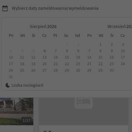
Wybierz daty zameldowania/wymeldowania
Sierpień
Wrzesień
Pn
Wt
Śr
Cz
Pt
So
Nd
Pn
Wt
Śr
Cz
yrol
1
2
1
2
3
3
4
5
6
7
8
9
7
8
9
10
10
11
12
13
14
15
16
14
15
16
17
Kategoria
Opcje wyżywienia
Ekologiczne zakwaterowanie
17
18
19
20
21
22
23
21
22
23
24
24
25
26
27
28
29
30
28
29
30
31
Na życzenie
Liczba noclegów:
0
1/17