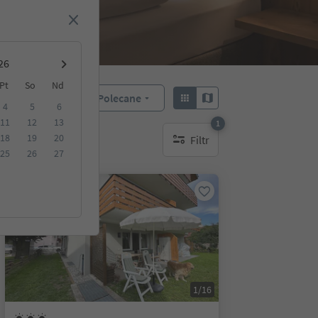
Pt
So
Nd
Polecane
Sortuj według:
4
5
6
11
12
13
1
18
19
20
Filtr
1 aktywny filtr
25
26
27
Na życzenie
1/16