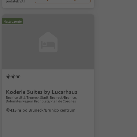
podatek VAT
Na życzenie
Koderle Suites by Lucarhaus
Brunico città/Bruneck Stadt, Bruneck/Brunico,
Dolomites Region Kronplatz/Plan de Corones
415 m
od Bruneck/Brunico centrum