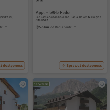
App. + b&b Fedo
jëi/Ortisei,
San Cassiano/San Cassiano, Badia, Dolomites Region
Alta Badia
entrum
5.5 km
od Badia centrum
ź dostępność
Sprawdź dostępność
Na życzenie