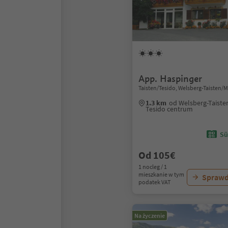
App. Haspinger
Taisten/Tesido, Welsberg-Taisten/
1.3 km
od Welsberg-Taiste
Tesido centrum
Sü
Od 105€
1 nocleg / 1
mieszkanie w tym
Sprawd
podatek VAT
Na życzenie