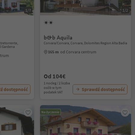
1/7
1/2
b&b Aquila
retorrente,
Corvara/Corvara, Corvara, Dolomites Region Alta Badia
al Gardena
165 m
od Corvara centrum
entrum
Od 104€
1 nocleg / 2 liczba
osób w tym
ź dostępność
Sprawdź dostępność
podatek VAT
Na życzenie