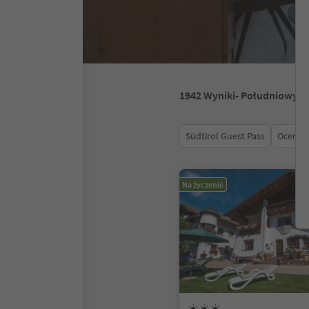
1942
Wyniki
- Południowy T
Südtirol Guest Pass
Ocena
Na życzenie