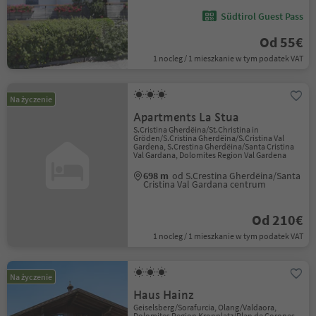
Südtirol Guest Pass
Od 55€
1 nocleg / 1 mieszkanie w tym podatek VAT
Na życzenie
Apartments La Stua
S.Cristina Gherdëina/St.Christina in
Gröden/S.Cristina Gherdëina/S.Cristina Val
Gardena, S.Crestina Gherdëina/Santa Cristina
Val Gardana, Dolomites Region Val Gardena
698 m
od S.Crestina Gherdëina/Santa
Cristina Val Gardana centrum
Od 210€
1 nocleg / 1 mieszkanie w tym podatek VAT
Na życzenie
Haus Hainz
Geiselsberg/Sorafurcia, Olang/Valdaora,
Dolomites Region Kronplatz/Plan de Corones