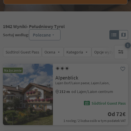
1942
Wyniki
- Południowy Tyrol
Polecane
Sortuj według:
1
Südtirol Guest Pass
Ocena
Kategoria
Opcje wyżywienia
1 aktywn
Na życzenie
Alpenblick
Lajen Dorf/Laion paese, Lajen/Laion,
212 m
od Lajen/Laion centrum
Südtirol Guest Pass
Od 72€
1 nocleg / 2 liczba osób w tym podatek VAT