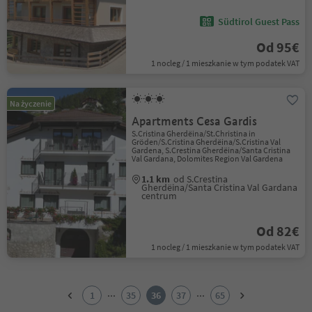
Südtirol Guest Pass
Od 95€
1 nocleg / 1 mieszkanie w tym podatek VAT
Na życzenie
Apartments Cesa Gardis
S.Cristina Gherdëina/St.Christina in
Gröden/S.Cristina Gherdëina/S.Cristina Val
Gardena, S.Crestina Gherdëina/Santa Cristina
Val Gardana, Dolomites Region Val Gardena
1.1 km
od S.Crestina
Gherdëina/Santa Cristina Val Gardana
centrum
Od 82€
1 nocleg / 1 mieszkanie w tym podatek VAT
1
2
...
...
1
35
36
37
65
3