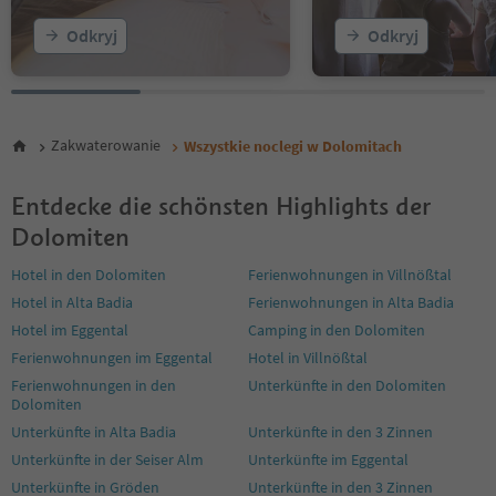
27
Odkryj
Odkryj
28
29
30
31
32
Zakwaterowanie
Wszystkie noclegi w Dolomitach
33
34
35
Entdecke die schönsten Highlights der
36
Dolomiten
37
38
Hotel in den Dolomiten
Ferienwohnungen in Villnößtal
39
Hotel in Alta Badia
Ferienwohnungen in Alta Badia
40
Hotel im Eggental
Camping in den Dolomiten
41
42
Ferienwohnungen im Eggental
Hotel in Villnößtal
43
Ferienwohnungen in den
Unterkünfte in den Dolomiten
44
Dolomiten
45
Unterkünfte in Alta Badia
Unterkünfte in den 3 Zinnen
46
Unterkünfte in der Seiser Alm
Unterkünfte im Eggental
47
48
Unterkünfte in Gröden
Unterkünfte in den 3 Zinnen