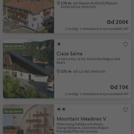
178 m
od Rasen-Antholz/Rasun
Anterselva centrum
Od 200€
1 nocleg / 1 mieszkanie w tym podatek VAT
Na życzenie
Ciasa Saina
La Val/La Val, La Val, Dolomites Region Alta
Badia
275 m
od La Val centrum
Od 70€
1 nocleg / 1 mieszkanie w tym podatek VAT
Na życzenie
Mountain Meadows V
Mitterolang/Valdaora di Mezzo,
Olang/Valdaora, Dolomites Region
Kronplatz/Plan de Corones