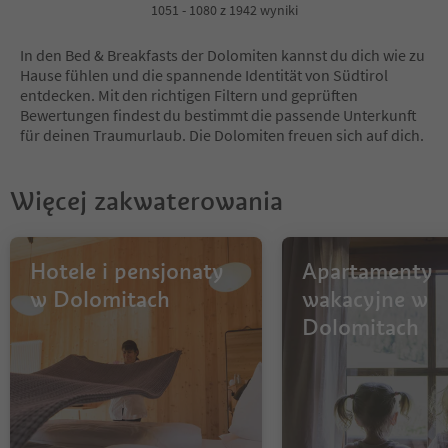
4
1051 - 1080 z 1942 wyniki
5
6
In den Bed & Breakfasts der Dolomiten kannst du dich wie zu
7
Hause fühlen und die spannende Identität von Südtirol
8
entdecken. Mit den richtigen Filtern und geprüften
9
Bewertungen findest du bestimmt die passende Unterkunft
10
für deinen Traumurlaub. Die Dolomiten freuen sich auf dich.
11
12
13
Więcej zakwaterowania
14
15
16
17
Hotele i pensjonaty
Apartamenty
18
w Dolomitach
wakacyjne w
19
Dolomitach
20
21
22
23
24
25
26