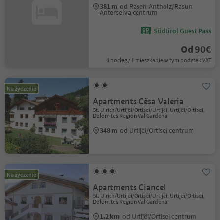
381 m
od Rasen-Antholz/Rasun
Anterselva centrum
Südtirol Guest Pass
Od 90€
1 nocleg / 1 mieszkanie w tym podatek VAT
Na życzenie
Apartments Cësa Valeria
St. Ulrich/Urtijëi/Ortisei/Urtijëi, Urtijëi/Ortisei,
Dolomites Region Val Gardena
348 m
od Urtijëi/Ortisei centrum
Na życzenie
Apartments Ciancel
St. Ulrich/Urtijëi/Ortisei/Urtijëi, Urtijëi/Ortisei,
Dolomites Region Val Gardena
1.2 km
od Urtijëi/Ortisei centrum