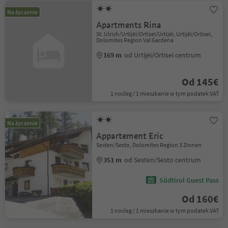
Na życzenie
Apartments Rina
St. Ulrich/Urtijëi/Ortisei/Urtijëi, Urtijëi/Ortisei,
Dolomites Region Val Gardena
169 m
od Urtijëi/Ortisei centrum
Od 145€
1 nocleg / 1 mieszkanie w tym podatek VAT
Na życzenie
Appartement Eric
Sexten/Sesto, Dolomites Region 3 Zinnen
351 m
od Sexten/Sesto centrum
Südtirol Guest Pass
Od 160€
1 nocleg / 1 mieszkanie w tym podatek VAT