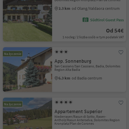
2.3 km
od Olang/Valdaora centrum
Südtirol Guest Pass
Od 54€
1 nocleg / 2 liczba osób w tym podatek VAT
Na życzenie
App. Sonnenburg
San Cassiano/San Cassiano, Badia, Dolomites
Region Alta Badia
6.3 km
od Badia centrum
Na życzenie
Appartement Superior
Niederrasen/Rasun di Sotto, Rasen-
Antholz/Rasun Anterselva, Dolomites Region
Kronplatz/Plan de Corones