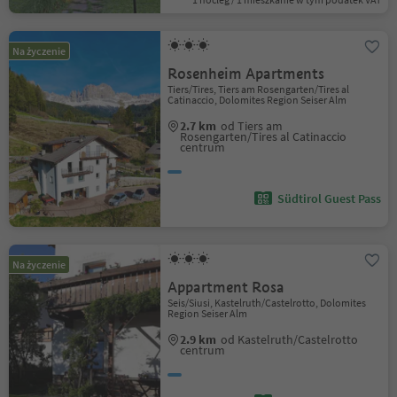
Na życzenie
Rosenheim Apartments
Tiers/Tires, Tiers am Rosengarten/Tires al
Catinaccio, Dolomites Region Seiser Alm
2.7 km
od Tiers am
Rosengarten/Tires al Catinaccio
centrum
Südtirol Guest Pass
Na życzenie
Appartment Rosa
Seis/Siusi, Kastelruth/Castelrotto, Dolomites
Region Seiser Alm
2.9 km
od Kastelruth/Castelrotto
centrum