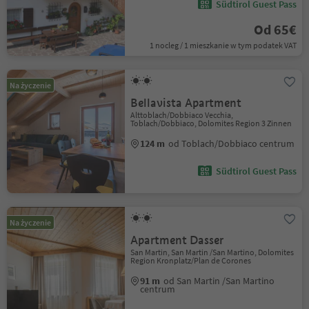
Südtirol Guest Pass
Od 65€
1 nocleg / 1 mieszkanie w tym podatek VAT
Na życzenie
Bellavista Apartment
Alttoblach/Dobbiaco Vecchia,
Toblach/Dobbiaco, Dolomites Region 3 Zinnen
124 m
od Toblach/Dobbiaco centrum
Südtirol Guest Pass
Na życzenie
Apartment Dasser
San Martin, San Martin /San Martino, Dolomites
Region Kronplatz/Plan de Corones
91 m
od San Martin /San Martino
centrum