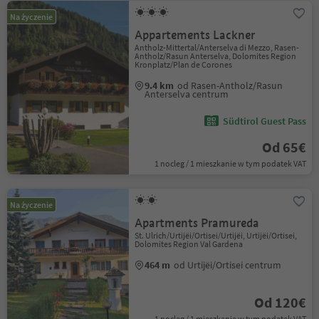
Na życzenie
Appartements Lackner
Antholz-Mittertal/Anterselva di Mezzo, Rasen-
Antholz/Rasun Anterselva, Dolomites Region
Kronplatz/Plan de Corones
9.4 km
od Rasen-Antholz/Rasun
Anterselva centrum
Südtirol Guest Pass
Od 65€
1 nocleg / 1 mieszkanie w tym podatek VAT
Na życzenie
Apartments Pramureda
St. Ulrich/Urtijëi/Ortisei/Urtijëi, Urtijëi/Ortisei,
Dolomites Region Val Gardena
464 m
od Urtijëi/Ortisei centrum
Od 120€
1 nocleg / 1 mieszkanie w tym podatek VAT