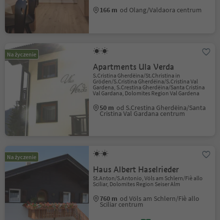
166 m
od Olang/Valdaora centrum
Na życzenie
Apartments Ula Verda
S.Cristina Gherdëina/St.Christina in
Gröden/S.Cristina Gherdëina/S.Cristina Val
Gardena, S.Crestina Gherdëina/Santa Cristina
Val Gardana, Dolomites Region Val Gardena
50 m
od S.Crestina Gherdëina/Santa
Cristina Val Gardana centrum
Na życzenie
Haus Albert Haselrieder
St.Anton/S.Antonio, Völs am Schlern/Fiè allo
Sciliar, Dolomites Region Seiser Alm
760 m
od Völs am Schlern/Fiè allo
Sciliar centrum