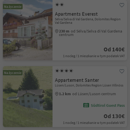
Na życzenie
Apartments Everest
Sëlva/Selva di Val Gardena, Dolomites Region
Val Gardena
230 m
od Sëlva/Selva di Val Gardena
centrum
Od 140€
1 nocleg / 1 mieszkanie w tym podatek VAT
Na życzenie
Appartement Santer
Lüsen/Luson, Dolomites Region Lüsen Villnöss
1.2 km
od Lüsen/Luson centrum
Südtirol Guest Pass
Od 130€
1 nocleg / 1 mieszkanie w tym podatek VAT