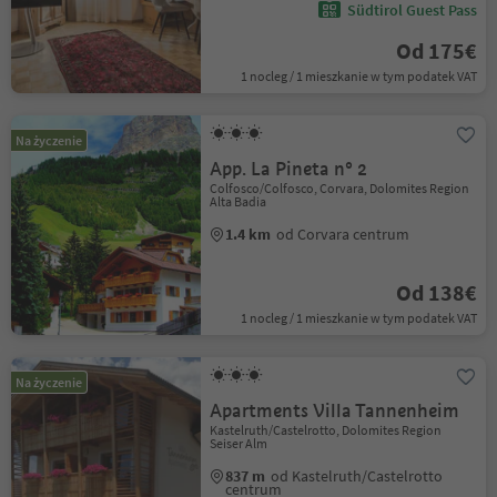
Südtirol Guest Pass
Od 175€
1 nocleg / 1 mieszkanie w tym podatek VAT
Na życzenie
App. La Pineta n° 2
Colfosco/Colfosco, Corvara, Dolomites Region
Alta Badia
1.4 km
od Corvara centrum
Od 138€
1 nocleg / 1 mieszkanie w tym podatek VAT
Na życzenie
Apartments Villa Tannenheim
Kastelruth/Castelrotto, Dolomites Region
Seiser Alm
837 m
od Kastelruth/Castelrotto
centrum