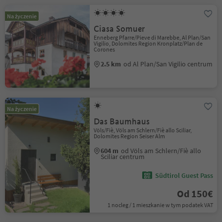
Na życzenie
Ciasa Somuer
Enneberg Pfarre/Pieve di Marebbe, Al Plan/San
Vigilio, Dolomites Region Kronplatz/Plan de
Corones
2.5 km
od Al Plan/San Vigilio centrum
Na życzenie
Das Baumhaus
Völs/Fiè, Völs am Schlern/Fiè allo Sciliar,
Dolomites Region Seiser Alm
604 m
od Völs am Schlern/Fiè allo
Sciliar centrum
Südtirol Guest Pass
Od 150€
1 nocleg / 1 mieszkanie w tym podatek VAT