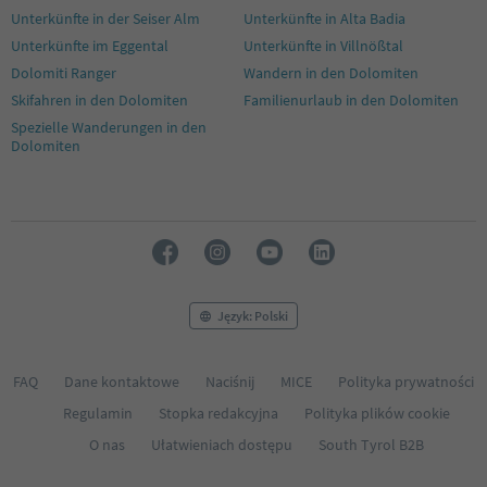
49
Unterkünfte in der Seiser Alm
Unterkünfte in Alta Badia
50
Unterkünfte im Eggental
Unterkünfte in Villnößtal
51
Dolomiti Ranger
Wandern in den Dolomiten
52
53
Skifahren in den Dolomiten
Familienurlaub in den Dolomiten
54
Spezielle Wanderungen in den
55
Dolomiten
56
57
58
59
60
61
62
63
Język: Polski
64
65
FAQ
Dane kontaktowe
Naciśnij
MICE
Polityka prywatności
Regulamin
Stopka redakcyjna
Polityka plików cookie
O nas
Ułatwieniach dostępu
South Tyrol B2B