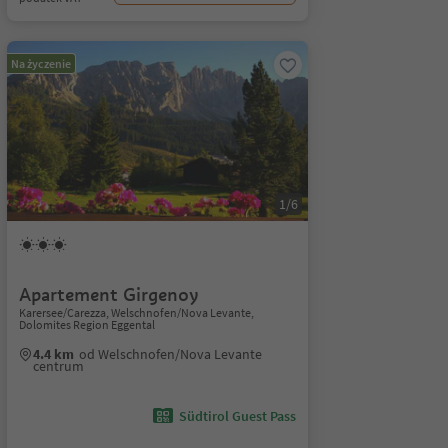
Na życzenie
1/6
Apartement Girgenoy
Karersee/Carezza, Welschnofen/Nova Levante,
Dolomites Region Eggental
4.4 km
od Welschnofen/Nova Levante
centrum
Südtirol Guest Pass