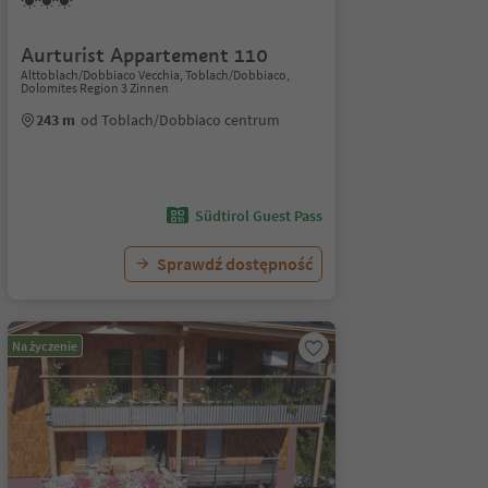
Aurturist Appartement 110
Alttoblach/Dobbiaco Vecchia, Toblach/Dobbiaco,
Dolomites Region 3 Zinnen
243 m
od Toblach/Dobbiaco centrum
Südtirol Guest Pass
Sprawdź dostępność
Na życzenie