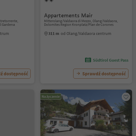
Appartements Mair
retorrente,
Mitterolang/Valdaora di Mezzo, Olang/Valdaora,
al Gardena
Dolomites Region Kronplatz/Plan de Corones
entrum
311 m
od Olang/Valdaora centrum
Südtirol Guest Pass
ź dostępność
Sprawdź dostępność
Na życzenie