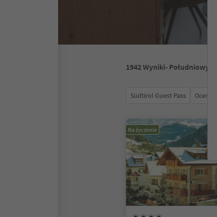
1942
Wyniki
- Południowy T
Südtirol Guest Pass
Ocena
Na życzenie