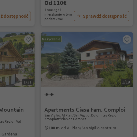
Od 110€
1 nocleg / 1
mieszkanie w tym
ź dostępność
Sprawdź dostępność
podatek VAT
Na życzenie
1/31
1/19
Mountain
Apartments Ciasa Fam. Comploi
San Vigilio, Al Plan/San Vigilio, Dolomites Region
Kronplatz/Plan de Corones
tes Region Val
100 m
od Al Plan/San Vigilio centrum
al Gardena