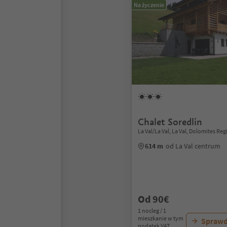
Na życzenie
Chalet Soredlin
La Val/La Val, La Val, Dolomites Reg
614 m
od La Val centrum
Od 90€
1 nocleg / 1
mieszkanie w tym
Sprawd
podatek VAT