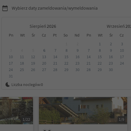
Wybierz daty zameldowania/wymeldowania
Sierpień
Wrzesień
Pn
Wt
Śr
Cz
Pt
So
Nd
Pn
Wt
Śr
Cz
yrol
1
2
1
2
3
3
4
5
6
7
8
9
7
8
9
10
10
11
12
13
14
15
16
14
15
16
17
Kategoria
Opcje wyżywienia
Ekologiczne zakwaterowanie
17
18
19
20
21
22
23
21
22
23
24
24
25
26
27
28
29
30
28
29
30
31
Na życzenie
Liczba noclegów:
0
1/22
1/9