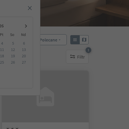
Pt
So
Nd
Polecane
Sortuj według:
4
5
6
11
12
13
1
18
19
20
Filtr
1 aktywny filtr
25
26
27
Na życzenie