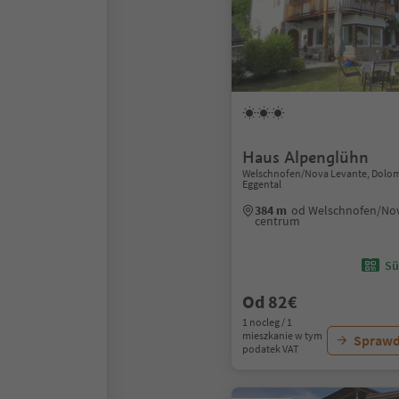
Haus Alpenglühn
Welschnofen/Nova Levante, Dolom
Eggental
384 m
od Welschnofen/No
centrum
Sü
Od 82€
1 nocleg / 1
mieszkanie w tym
Sprawd
podatek VAT