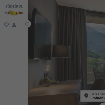
link menu
ulubione
link użytkownika
Dokąd jedz