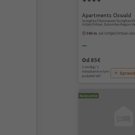
Apartments Oswald
Sureghes/Überwasser/Sureghes/Olt
Urtijëi/Ortisei, Dolomites Region V
140 m
od Urtijëi/Ortisei c
Od 85€
1 nocleg / 1
mieszkanie w tym
Sprawd
podatek VAT
Na życzenie