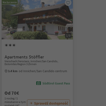
Na życzenie
1/9
Apartments Stöffler
Vierschach/Versciaco, Innichen/San Candido,
Dolomites Region 3 Zinnen
3.4 km
od Innichen/San Candido centrum
Südtirol Guest Pass
Od 70€
1 nocleg / 1
mieszkanie w tym
Sprawdź dostępność
podatek VAT