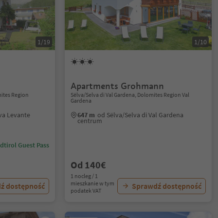
1/19
1/10
Apartments Grohmann
ites Region
Sëlva/Selva di Val Gardena, Dolomites Region Val
Gardena
va Levante
647 m
od Sëlva/Selva di Val Gardena
centrum
dtirol Guest Pass
Od 140€
1 nocleg / 1
mieszkanie w tym
ź dostępność
Sprawdź dostępność
podatek VAT