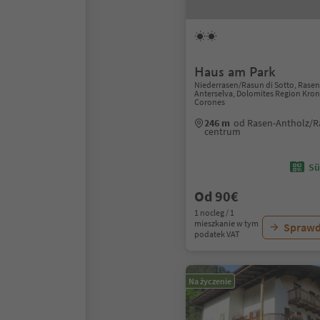
Haus am Park
Niederrasen/Rasun di Sotto, Rase
Anterselva, Dolomites Region Kron
Corones
246 m
od Rasen-Antholz/R
centrum
Sü
Od 90€
1 nocleg / 1
mieszkanie w tym
Sprawd
podatek VAT
Na życzenie