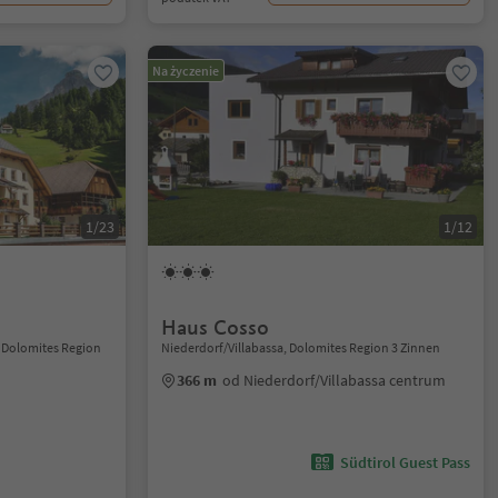
Na życzenie
1/23
1/12
Haus Cosso
, Dolomites Region
Niederdorf/Villabassa, Dolomites Region 3 Zinnen
366 m
od Niederdorf/Villabassa centrum
Südtirol Guest Pass