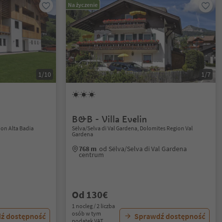
Na życzenie
1/10
1/7
B&B - Villa Evelin
ion Alta Badia
Sëlva/Selva di Val Gardena, Dolomites Region Val
Gardena
768 m
od Sëlva/Selva di Val Gardena
centrum
Od 130€
1 nocleg / 2 liczba
osób w tym
ź dostępność
Sprawdź dostępność
podatek VAT