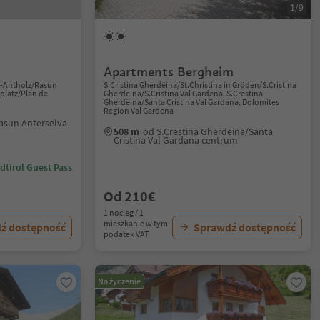
1/9
Apartments Bergheim
n-Antholz/Rasun
S.Cristina Gherdëina/St.Christina in Gröden/S.Cristina
platz/Plan de
Gherdëina/S.Cristina Val Gardena, S.Crestina
Gherdëina/Santa Cristina Val Gardana, Dolomites
Region Val Gardena
asun Anterselva
508 m
od S.Crestina Gherdëina/Santa
Cristina Val Gardana centrum
dtirol Guest Pass
Od 210€
1 nocleg / 1
mieszkanie w tym
ź dostępność
Sprawdź dostępność
podatek VAT
Na życzenie