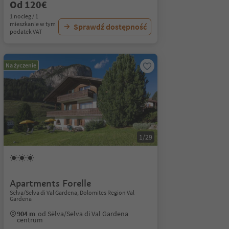
Od 120€
1 nocleg / 1
mieszkanie w tym
Sprawdź dostępność
podatek VAT
Na życzenie
1/29
Apartments Forelle
Sëlva/Selva di Val Gardena, Dolomites Region Val
Gardena
904 m
od Sëlva/Selva di Val Gardena
centrum