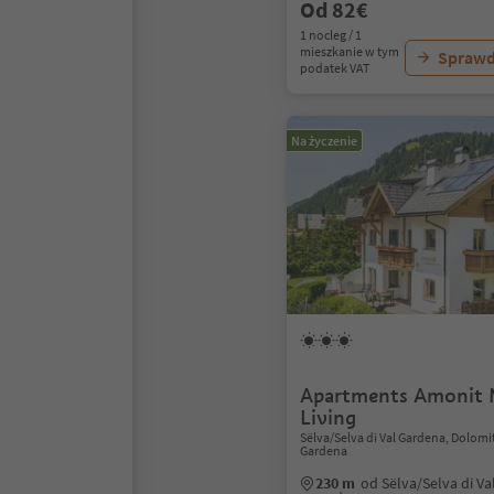
Od 82€
1 nocleg / 1
mieszkanie w tym
Sprawd
podatek VAT
Na życzenie
Apartments Amonit 
Living
Sëlva/Selva di Val Gardena, Dolomi
Gardena
230 m
od Sëlva/Selva di V