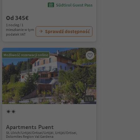
Südtirol Guest Pass
Od 345€
1 nocleg / 1
mieszkanie w tym
Sprawdź dostępność
podatek VAT
Możliwość rezerwacji online
1/13
Apartments Puent
St. Ulrich/Urtijëi/Ortisei/Urtijëi, Urtijëi/Ortisei,
Dolomites Region Val Gardena