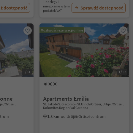
1 nocleg / 1
mieszkanie w tym
ź dostępność
Sprawdź dostępność
podatek VAT
Możliwość rezerwacji online
1/31
1/12
vonne
Apartments Emilia
jëi/Ortisei,
St. Jakob/S. Giacomo - St.Ulrich/Ortisei, Urtijëi/Ortisei,
Dolomites Region Val Gardena
entrum
1.8 km
od Urtijëi/Ortisei centrum