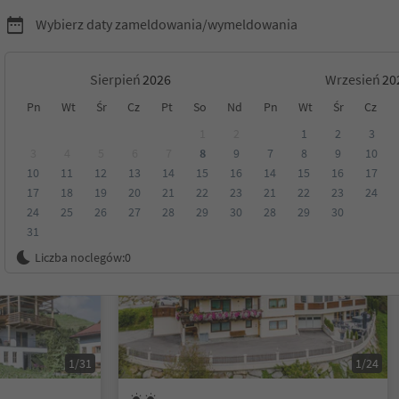
Wybierz daty zameldowania/wymeldowania
Sierpień
Wrzesień
Pn
Wt
Śr
Cz
Pt
So
Nd
Pn
Wt
Śr
Cz
yrol
1
2
1
2
3
3
4
5
6
7
8
9
7
8
9
10
10
11
12
13
14
15
16
14
15
16
17
Kategoria
Opcje wyżywienia
Ekologiczne zakwaterowanie
17
18
19
20
21
22
23
21
22
23
24
24
25
26
27
28
29
30
28
29
30
31
Możliwość rezerwacji online
Liczba noclegów:
0
1/31
1/24