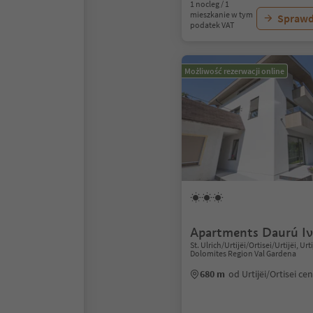
1 nocleg / 1
mieszkanie w tym
Sprawd
podatek VAT
Możliwość rezerwacji online
Apartments Daurú I
St. Ulrich/Urtijëi/Ortisei/Urtijëi, Urti
Dolomites Region Val Gardena
680 m
od Urtijëi/Ortisei c