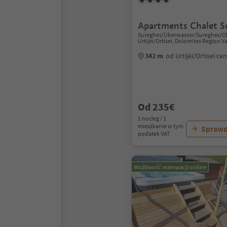
Apartments Chalet S
Sureghes/Überwasser/Sureghes/Olt
Urtijëi/Ortisei, Dolomites Region V
342 m
od Urtijëi/Ortisei c
Od 235€
1 nocleg / 1
mieszkanie w tym
Sprawd
podatek VAT
Możliwość rezerwacji online