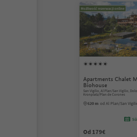
Możliwość rezerwacji online
Apartments Chalet M
Biohouse
San Vigilio, Al Plan/San Vigilio, Do
Kronplatz/Plan de Corones
620 m
od Al Plan/San Vigil
Sü
Od 179€