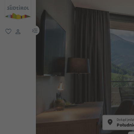
link menu
ulubione
link użytkownika
Dokąd jedz