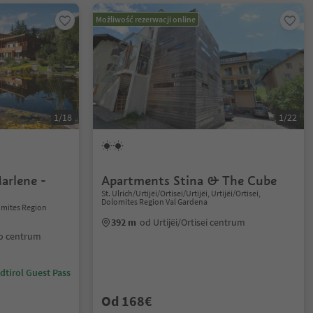
Możliwość rezerwacji online
1/18
1/22
arlene -
Apartments Stina & The Cube
St. Ulrich/Urtijëi/Ortisei/Urtijëi, Urtijëi/Ortisei,
Dolomites Region Val Gardena
lomites Region
392 m
od Urtijëi/Ortisei centrum
io centrum
dtirol Guest Pass
Od 168€