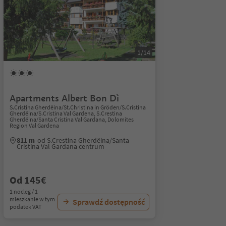
1/14
Apartments Albert Bon Dì
S.Cristina Gherdëina/St.Christina in Gröden/S.Cristina
Gherdëina/S.Cristina Val Gardena, S.Crestina
Gherdëina/Santa Cristina Val Gardana, Dolomites
Region Val Gardena
811 m
od S.Crestina Gherdëina/Santa
Cristina Val Gardana centrum
Od 145€
1 nocleg / 1
mieszkanie w tym
Sprawdź dostępność
podatek VAT