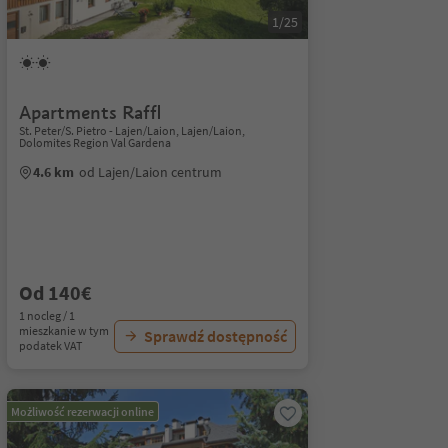
1/25
Apartments Raffl
St. Peter/S. Pietro - Lajen/Laion, Lajen/Laion,
Dolomites Region Val Gardena
4.6 km
od Lajen/Laion centrum
Od 140€
1 nocleg / 1
mieszkanie w tym
Sprawdź dostępność
podatek VAT
Możliwość rezerwacji online