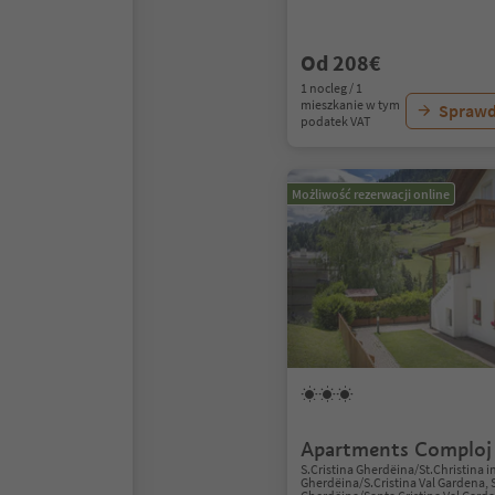
Od 208€
1 nocleg / 1
mieszkanie w tym
Sprawd
podatek VAT
Możliwość rezerwacji online
Apartments Comploj
S.Cristina Gherdëina/St.Christina i
Gherdëina/S.Cristina Val Gardena, 