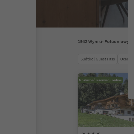
1942
Wyniki
- Południowy T
Südtirol Guest Pass
Ocena
Możliwość rezerwacji online