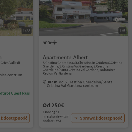
1/28
1/5
n
Apartments Albert
 Gsies/Valle di
S.Cristina Gherdëina/St.Christina in Gröden/S.Cristina
Gherdëina/S.Cristina Val Gardena, S.Crestina
Gherdëina/Santa Cristina Val Gardana, Dolomites
Region Val Gardena
asies centrum
307 m
od S.Crestina Gherdëina/Santa
Cristina Val Gardana centrum
dtirol Guest Pass
Od 250€
1 nocleg / 1
mieszkanie w tym
ź dostępność
Sprawdź dostępność
podatek VAT