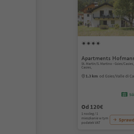
Apartments Hofman
St. Martin/S. Martino - Gsies/Casies,
Casies,
1.3 km
od Gsies/Valle di C
Sü
Od 120€
1 nocleg / 1
mieszkanie w tym
Sprawd
podatek VAT