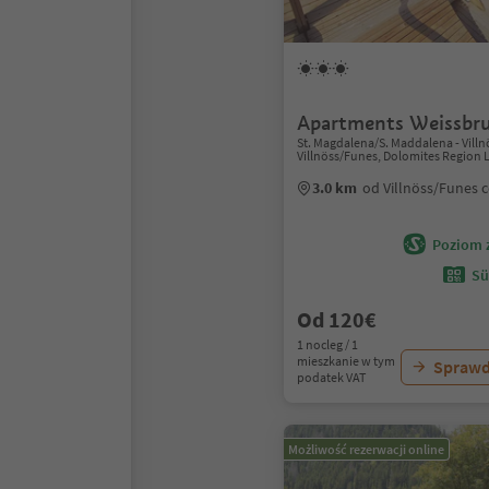
Apartments Weissbr
St. Magdalena/S. Maddalena - Vill
Villnöss/Funes, Dolomites Region L
3.0 km
od Villnöss/Funes 
Poziom 
Sü
Od 120€
1 nocleg / 1
mieszkanie w tym
Sprawd
podatek VAT
Możliwość rezerwacji online