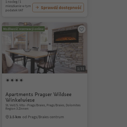
1 nocleg / 1
mieszkanie w tym
Sprawdź dostępność
podatek VAT
Możliwość rezerwacji online
1/31
Apartments Pragser Wildsee
Winkelwiese
St. Veit/S. Vito - Prags/Braies, Prags/Braies, Dolomites
Region 3 Zinnen
2.5 km
od Prags/Braies centrum