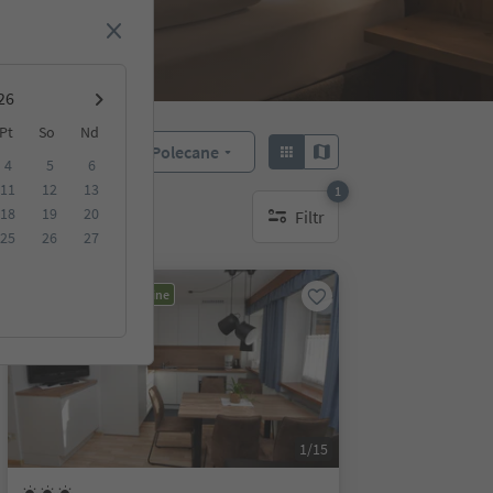
Pt
So
Nd
Polecane
Sortuj według:
4
5
6
11
12
13
1
18
19
20
Filtr
1 aktywny filtr
25
26
27
Możliwość rezerwacji online
1/15