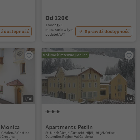
Od 120€
1 nocleg / 1
mieszkanie w tym
ź dostępność
Sprawdź dostępność
podatek VAT
Możliwość rezerwacji online
1/30
1/4
 Monica
Apartments Petlin
n Gröden/S.Cristina
St. Ulrich/Urtijëi/Ortisei/Urtijëi, Urtijëi/Ortisei,
S.Crestina
Dolomites Region Val Gardena