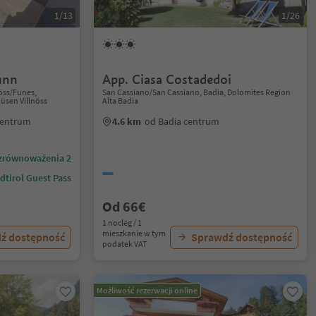
1/13
1/26
unn
App. Ciasa Costadedoi
nöss/Funes,
San Cassiano/San Cassiano, Badia, Dolomites Region
üsen Villnöss
Alta Badia
centrum
4.6 km
od Badia centrum
zrównoważenia 2
dtirol Guest Pass
Od 66€
1 nocleg / 1
mieszkanie w tym
ź dostępność
Sprawdź dostępność
podatek VAT
Możliwość rezerwacji online