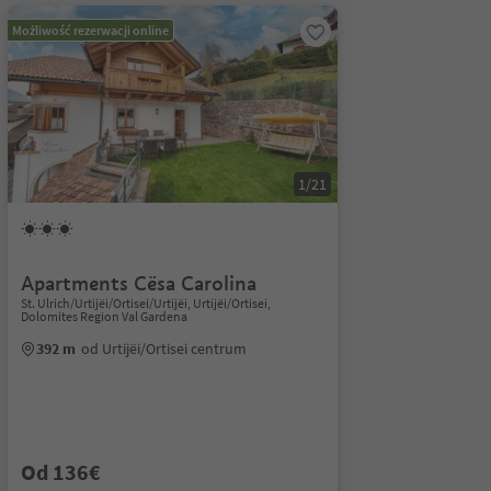
Możliwość rezerwacji online
1/21
Apartments Cësa Carolina
St. Ulrich/Urtijëi/Ortisei/Urtijëi, Urtijëi/Ortisei,
Dolomites Region Val Gardena
392 m
od Urtijëi/Ortisei centrum
Od 136€