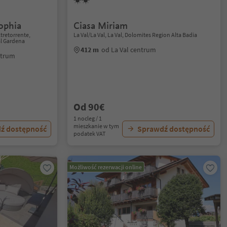
ophia
Ciasa Miriam
retorrente,
La Val/La Val, La Val, Dolomites Region Alta Badia
al Gardena
412 m
od La Val centrum
entrum
Od 90€
1 nocleg / 1
mieszkanie w tym
ź dostępność
Sprawdź dostępność
podatek VAT
Możliwość rezerwacji online