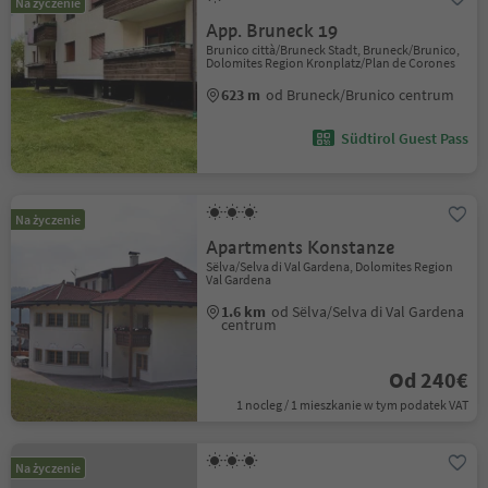
Na życzenie
App. Bruneck 19
Brunico città/Bruneck Stadt, Bruneck/Brunico,
Dolomites Region Kronplatz/Plan de Corones
623 m
od Bruneck/Brunico centrum
Südtirol Guest Pass
Na życzenie
Apartments Konstanze
Sëlva/Selva di Val Gardena, Dolomites Region
Val Gardena
1.6 km
od Sëlva/Selva di Val Gardena
centrum
Od 240€
1 nocleg / 1 mieszkanie w tym podatek VAT
Na życzenie