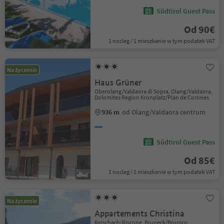
Südtirol Guest Pass
Od 90€
1 nocleg / 1 mieszkanie w tym podatek VAT
Na życzenie
Haus Grüner
Oberolang/Valdaora di Sopra, Olang/Valdaora,
Dolomites Region Kronplatz/Plan de Corones
936 m
od Olang/Valdaora centrum
Südtirol Guest Pass
Od 85€
1 nocleg / 1 mieszkanie w tym podatek VAT
Na życzenie
Appartements Christina
Reischach/Riscone, Bruneck/Brunico,