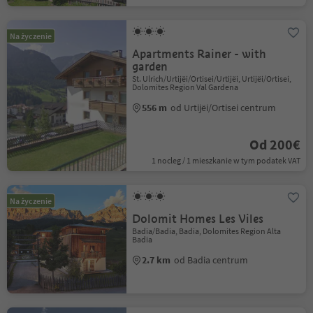
Na życzenie
Apartments Rainer - with
garden
St. Ulrich/Urtijëi/Ortisei/Urtijëi, Urtijëi/Ortisei,
Dolomites Region Val Gardena
556 m
od Urtijëi/Ortisei centrum
Od 200€
1 nocleg / 1 mieszkanie w tym podatek VAT
Na życzenie
Dolomit Homes Les Viles
Badia/Badia, Badia, Dolomites Region Alta
Badia
2.7 km
od Badia centrum