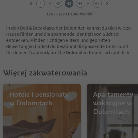
2
...
...
1
42
43
44
65
3
4
1261 - 1290 z 1942 wyniki
5
6
In den Bed & Breakfasts der Dolomiten kannst du dich wie zu
7
Hause fühlen und die spannende Identität von Südtirol
8
entdecken. Mit den richtigen Filtern und geprüften
9
Bewertungen findest du bestimmt die passende Unterkunft
10
für deinen Traumurlaub. Die Dolomiten freuen sich auf dich.
11
12
13
Więcej zakwaterowania
14
15
16
17
Hotele i pensjonaty
Apartamenty
18
w Dolomitach
wakacyjne w
19
Dolomitach
20
21
22
23
24