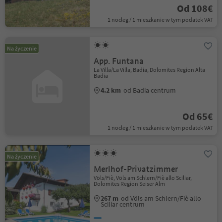
Od 108€
1 nocleg / 1 mieszkanie w tym podatek VAT
Na życzenie
App. Funtana
La Villa/La Villa, Badia, Dolomites Region Alta
Badia
4.2 km
od Badia centrum
Od 65€
1 nocleg / 1 mieszkanie w tym podatek VAT
Na życzenie
Merlhof-Privatzimmer
Völs/Fiè, Völs am Schlern/Fiè allo Sciliar,
Dolomites Region Seiser Alm
267 m
od Völs am Schlern/Fiè allo
Sciliar centrum