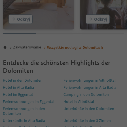
25
26
27
Odkryj
Odkryj
28
29
30
31
32
Zakwaterowanie
Wszystkie noclegi w Dolomitach
33
34
35
Entdecke die schönsten Highlights der
36
Dolomiten
37
38
Hotel in den Dolomiten
Ferienwohnungen in Villnößtal
39
Hotel in Alta Badia
Ferienwohnungen in Alta Badia
40
Hotel im Eggental
Camping in den Dolomiten
41
42
Ferienwohnungen im Eggental
Hotel in Villnößtal
43
Ferienwohnungen in den
Unterkünfte in den Dolomiten
44
Dolomiten
45
Unterkünfte in Alta Badia
Unterkünfte in den 3 Zinnen
46