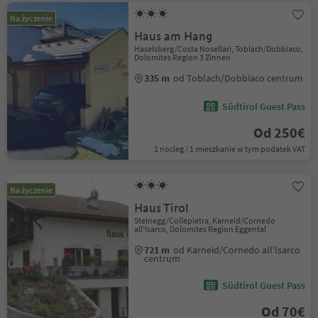
Na życzenie
Haus am Hang
Haselsberg/Costa Nosellari, Toblach/Dobbiaco,
Dolomites Region 3 Zinnen
335 m
od Toblach/Dobbiaco centrum
Südtirol Guest Pass
Od 250€
1 nocleg / 1 mieszkanie w tym podatek VAT
Na życzenie
Haus Tirol
Steinegg/Collepietra, Karneid/Cornedo
all'Isarco, Dolomites Region Eggental
721 m
od Karneid/Cornedo all'Isarco
centrum
Südtirol Guest Pass
Od 70€