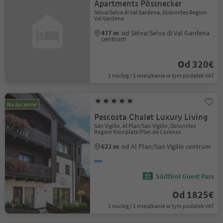
Apartments Pössnecker
Sëlva/Selva di Val Gardena, Dolomites Region
Val Gardena
477 m
od Sëlva/Selva di Val Gardena
centrum
Od 320€
1 nocleg / 1 mieszkanie w tym podatek VAT
Na życzenie
Pescosta Chalet Luxury Living
San Vigilio, Al Plan/San Vigilio, Dolomites
Region Kronplatz/Plan de Corones
622 m
od Al Plan/San Vigilio centrum
Südtirol Guest Pass
Od 1825€
1 nocleg / 1 mieszkanie w tym podatek VAT