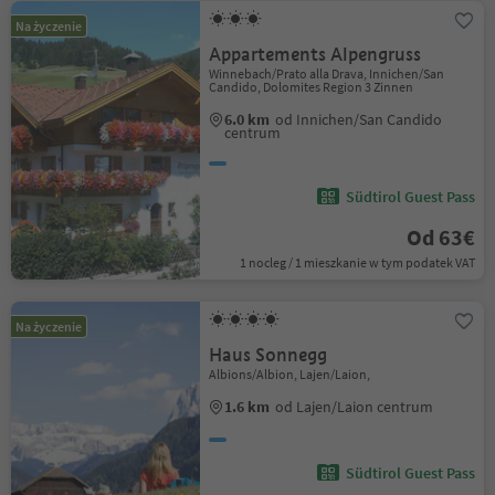
Na życzenie
Appartements Alpengruss
Winnebach/Prato alla Drava, Innichen/San
Candido, Dolomites Region 3 Zinnen
6.0 km
od Innichen/San Candido
centrum
Südtirol Guest Pass
Od 63€
1 nocleg / 1 mieszkanie w tym podatek VAT
Na życzenie
Haus Sonnegg
Albions/Albion, Lajen/Laion,
1.6 km
od Lajen/Laion centrum
Südtirol Guest Pass