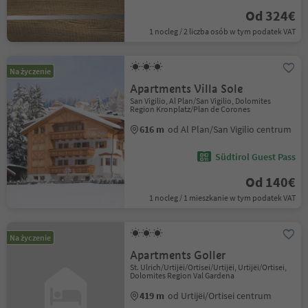
Od 324€
1 nocleg / 2 liczba osób w tym podatek VAT
Na życzenie
Apartments Villa Sole
San Vigilio, Al Plan/San Vigilio, Dolomites
Region Kronplatz/Plan de Corones
616 m
od Al Plan/San Vigilio centrum
Südtirol Guest Pass
Od 140€
1 nocleg / 1 mieszkanie w tym podatek VAT
Na życzenie
Apartments Goller
St. Ulrich/Urtijëi/Ortisei/Urtijëi, Urtijëi/Ortisei,
Dolomites Region Val Gardena
419 m
od Urtijëi/Ortisei centrum