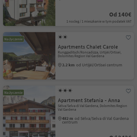
Od 140€
1 nocleg / 1 mieszkanie w tym podatek VAT
Na życzenie
Apartments Chalet Carole
Runggaditsch/Roncadizza, Urtijëi/Ortisei,
Dolomites Region Val Gardena
2.2 km
od Urtijëi/Ortisei centrum
Na życzenie
Apartment Stefania - Anna
Sëlva/Selva di Val Gardena, Dolomites Region
Val Gardena
482 m
od Sëlva/Selva di Val Gardena
centrum