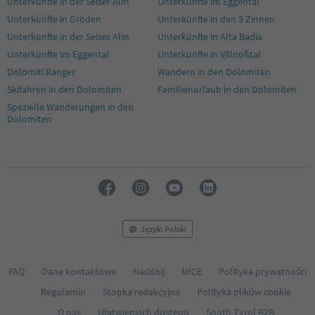
Unterkünfte in der Seiser Alm
Unterkünfte im Eggental
47
48
Unterkünfte in Gröden
Unterkünfte in den 3 Zinnen
49
Unterkünfte in der Seiser Alm
Unterkünfte in Alta Badia
50
Unterkünfte im Eggental
Unterkünfte in Villnößtal
51
Dolomiti Ranger
Wandern in den Dolomiten
52
53
Skifahren in den Dolomiten
Familienurlaub in den Dolomiten
54
Spezielle Wanderungen in den
55
Dolomiten
56
57
58
59
60
61
62
63
Język: Polski
64
65
FAQ
Dane kontaktowe
Naciśnij
MICE
Polityka prywatności
Regulamin
Stopka redakcyjna
Polityka plików cookie
O nas
Ułatwieniach dostępu
South Tyrol B2B