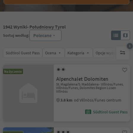
1942
Wyniki
- Południowy Tyrol
Polecane
Sortuj według:
1
Südtirol Guest Pass
Ocena
Kategoria
Opcje wyżywienia
1 aktywn
Na życzenie
Alpenchalet Dolomiten
St. Magdalena/S. Maddalena - Villnöss/Funes,
Villnöss/Funes, Dolomites Region Lüsen
Villnöss
3.8 km
od Villnöss/Funes centrum
Südtirol Guest Pass