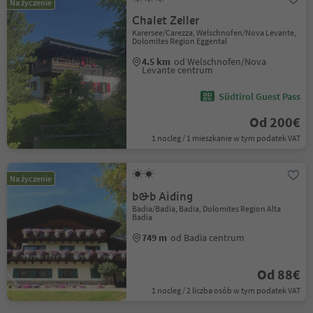
Na życzenie
Chalet Zeller
Karersee/Carezza, Welschnofen/Nova Levante,
Dolomites Region Eggental
4.5 km
od Welschnofen/Nova
Levante centrum
Südtirol Guest Pass
Od 200€
1 nocleg / 1 mieszkanie w tym podatek VAT
Na życzenie
b&b Aiding
Badia/Badia, Badia, Dolomites Region Alta
Badia
749 m
od Badia centrum
Od 88€
1 nocleg / 2 liczba osób w tym podatek VAT