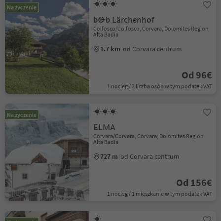
Na życzenie
b&b Lärchenhof
Colfosco/Colfosco, Corvara, Dolomites Region
Alta Badia
1.7 km
od Corvara centrum
Od 96€
1 nocleg / 2 liczba osób w tym podatek VAT
Na życzenie
ELMA
Corvara/Corvara, Corvara, Dolomites Region
Alta Badia
727 m
od Corvara centrum
Od 156€
1 nocleg / 1 mieszkanie w tym podatek VAT