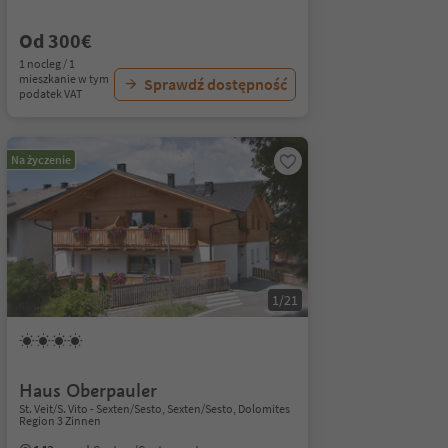
Od 300€
1 nocleg / 1
mieszkanie w tym
Sprawdź dostępność
podatek VAT
Na życzenie
1/21
Haus Oberpauler
St. Veit/S. Vito - Sexten/Sesto, Sexten/Sesto, Dolomites
Region 3 Zinnen