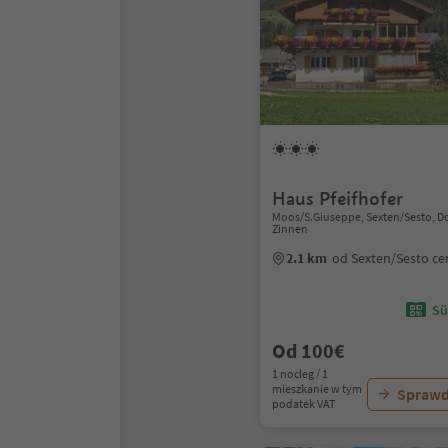
Haus Pfeifhofer
Moos/S.Giuseppe, Sexten/Sesto, D
Zinnen
2.1 km
od Sexten/Sesto c
Sü
Od 100€
1 nocleg / 1
mieszkanie w tym
Sprawd
podatek VAT