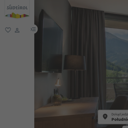
link menu
ulubione
link użytkownika
Dokąd jedz