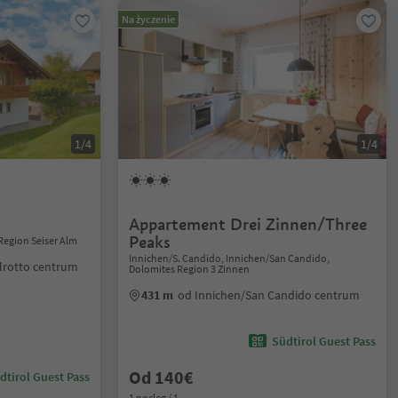
Na życzenie
1/4
1/4
Appartement Drei Zinnen/Three
Peaks
Region Seiser Alm
Innichen/S. Candido, Innichen/San Candido,
lrotto centrum
Dolomites Region 3 Zinnen
431 m
od Innichen/San Candido centrum
Südtirol Guest Pass
Od 140€
dtirol Guest Pass
1 nocleg / 1