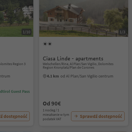
1/10
1/3
Ciasa Linde - apartments
olomites Region 3
Welschellen/Rina, Al Plan/San Vigilio, Dolomites
Region Kronplatz/Plan de Corones
entrum
4.1 km
od Al Plan/San Vigilio centrum
dtirol Guest Pass
Od 90€
1 nocleg / 1
mieszkanie w tym
ź dostępność
Sprawdź dostępność
podatek VAT