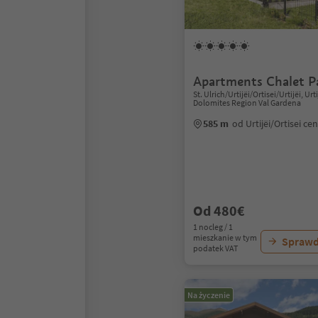
Apartments Chalet P
St. Ulrich/Urtijëi/Ortisei/Urtijëi, Urti
Dolomites Region Val Gardena
585 m
od Urtijëi/Ortisei c
Od 480€
1 nocleg / 1
mieszkanie w tym
Sprawd
podatek VAT
Na życzenie