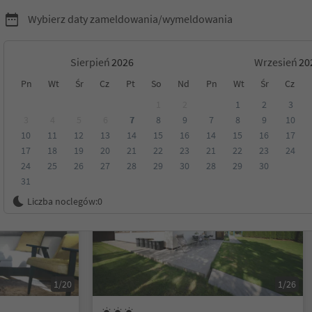
Wybierz daty zameldowania/wymeldowania
Sierpień
Wrzesień
Pn
Wt
Śr
Cz
Pt
So
Nd
Pn
Wt
Śr
Cz
yrol
1
2
1
2
3
3
4
5
6
7
8
9
7
8
9
10
10
11
12
13
14
15
16
14
15
16
17
Kategoria
Opcje wyżywienia
Ekologiczne zakwaterowanie
17
18
19
20
21
22
23
21
22
23
24
24
25
26
27
28
29
30
28
29
30
31
Na życzenie
Liczba noclegów:
0
1/20
1/26