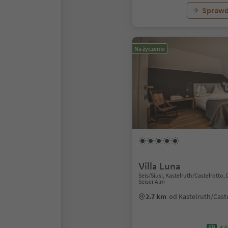
Sprawd
Na życzenie
Villa Luna
Seis/Siusi, Kastelruth/Castelrotto
Seiser Alm
2.7 km
od Kastelruth/Cast