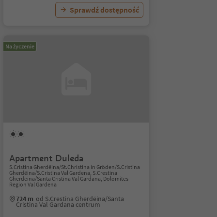
Sprawdź dostępność
Na życzenie
Apartment Duleda
S.Cristina Gherdëina/St.Christina in Gröden/S.Cristina
Gherdëina/S.Cristina Val Gardena, S.Crestina
Gherdëina/Santa Cristina Val Gardana, Dolomites
Region Val Gardena
724 m
od S.Crestina Gherdëina/Santa
Cristina Val Gardana centrum