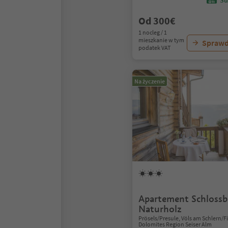
Sü
Od 300€
1 nocleg / 1
mieszkanie w tym
Sprawd
podatek VAT
Na życzenie
Apartement Schlossb
Naturholz
Prösels/Presule, Völs am Schlern/Fiè 
Dolomites Region Seiser Alm