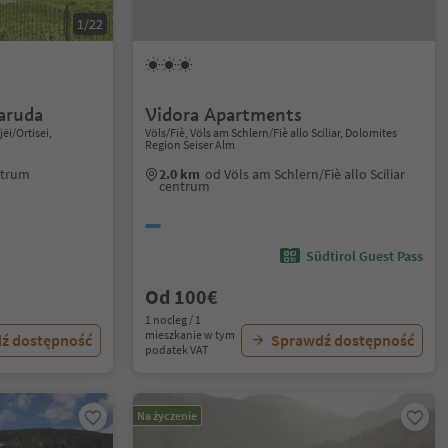
1/22
aruda
Vidora Apartments
jëi/Ortisei,
Völs/Fiè, Völs am Schlern/Fiè allo Sciliar, Dolomites
Region Seiser Alm
entrum
2.0 km
od Völs am Schlern/Fiè allo Sciliar
centrum
Südtirol Guest Pass
Od 100€
1 nocleg / 1
mieszkanie w tym
ź dostępność
Sprawdź dostępność
podatek VAT
Na życzenie