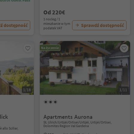
dtirol Guest Pass
Od 220€
1 nocleg / 1
mieszkanie w tym
ź dostępność
Sprawdź dostępność
podatek VAT
Na życzenie
1/18
1/11
lick
Apartments Aurona
St. Ulrich/Urtijëi/Ortisei/Urtijëi, Urtijëi/Ortisei,
Dolomites Region Val Gardena
allo Sciliar,