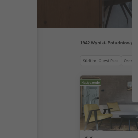
1942
Wyniki
- Południowy T
Südtirol Guest Pass
Ocena
Na życzenie