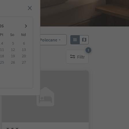
Pt
So
Nd
Polecane
Sortuj według:
4
5
6
11
12
13
1
18
19
20
Filtr
1 aktywny filtr
25
26
27
Na życzenie