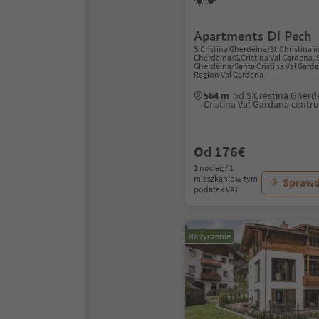
Apartments Dl Pech
S.Cristina Gherdëina/St.Christina i
Gherdëina/S.Cristina Val Gardena, 
Gherdëina/Santa Cristina Val Gard
Region Val Gardena
564 m
od S.Crestina Gherd
Cristina Val Gardana centr
Od 176€
1 nocleg / 1
mieszkanie w tym
Sprawd
podatek VAT
Na życzenie