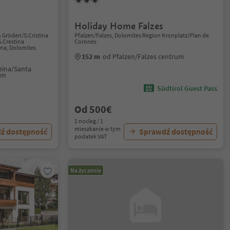
Holiday Home Falzes
n Gröden/S.Cristina
Pfalzen/Falzes, Dolomites Region Kronplatz/Plan de
S.Crestina
Corones
ana, Dolomites
152 m
od Pfalzen/Falzes centrum
ëina/Santa
um
Südtirol Guest Pass
Od 500€
1 nocleg / 1
mieszkanie w tym
ź dostępność
Sprawdź dostępność
podatek VAT
Na życzenie