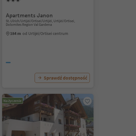
Apartments Janon
St. Ulrich/Urtijëi/Ortisei/Urtijëi, Urtijëi/Ortisei,
Dolomites Region Val Gardena
184 m
od Urtijëi/Ortisei centrum
Sprawdź dostępność
Na życzenie