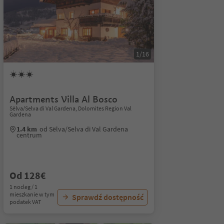
1/16
Apartments Villa Al Bosco
Sëlva/Selva di Val Gardena, Dolomites Region Val
Gardena
1.4 km
od Sëlva/Selva di Val Gardena
centrum
Od 128€
1 nocleg / 1
mieszkanie w tym
Sprawdź dostępność
podatek VAT