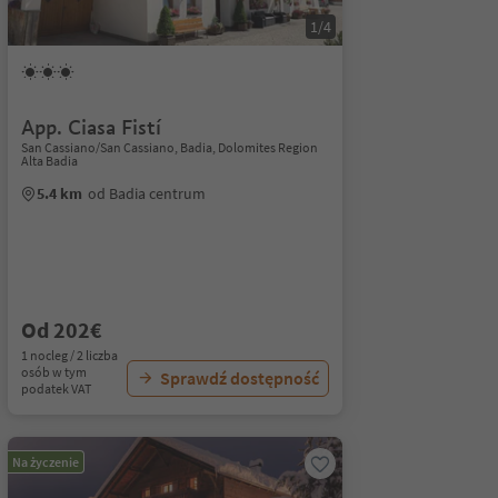
1/4
App. Ciasa Fistí
San Cassiano/San Cassiano, Badia, Dolomites Region
Alta Badia
5.4 km
od Badia centrum
Od 202€
1 nocleg / 2 liczba
osób w tym
Sprawdź dostępność
podatek VAT
Na życzenie