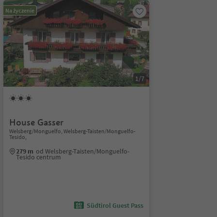
Na życzenie
1/7
House Gasser
Welsberg/Monguelfo, Welsberg-Taisten/Monguelfo-
Tesido,
279 m
od Welsberg-Taisten/Monguelfo-
Tesido centrum
Südtirol Guest Pass