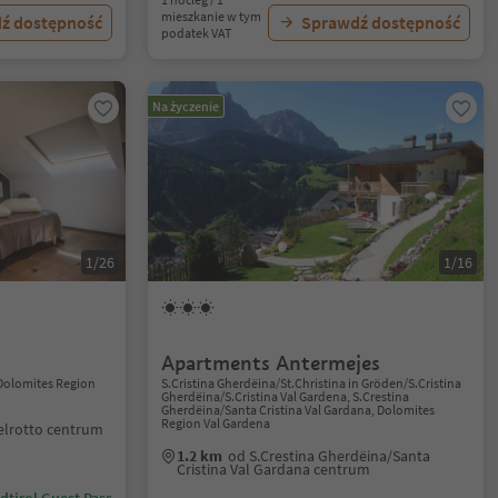
mieszkanie w tym
ź dostępność
Sprawdź dostępność
podatek VAT
Na życzenie
1/26
1/16
Apartments Antermejes
, Dolomites Region
S.Cristina Gherdëina/St.Christina in Gröden/S.Cristina
Gherdëina/S.Cristina Val Gardena, S.Crestina
Gherdëina/Santa Cristina Val Gardana, Dolomites
Region Val Gardena
elrotto centrum
1.2 km
od S.Crestina Gherdëina/Santa
Cristina Val Gardana centrum