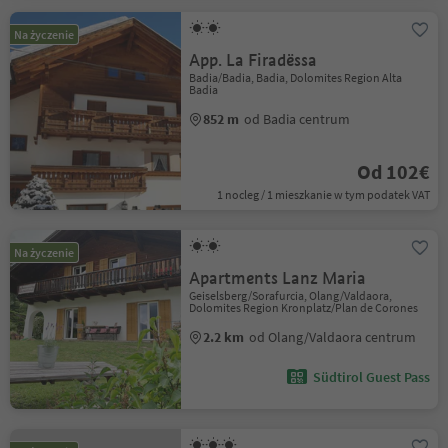
Na życzenie
App. La Firadëssa
Badia/Badia, Badia, Dolomites Region Alta
Badia
852 m
od Badia centrum
Od 102€
1 nocleg / 1 mieszkanie w tym podatek VAT
Na życzenie
Apartments Lanz Maria
Geiselsberg/Sorafurcia, Olang/Valdaora,
Dolomites Region Kronplatz/Plan de Corones
2.2 km
od Olang/Valdaora centrum
Südtirol Guest Pass