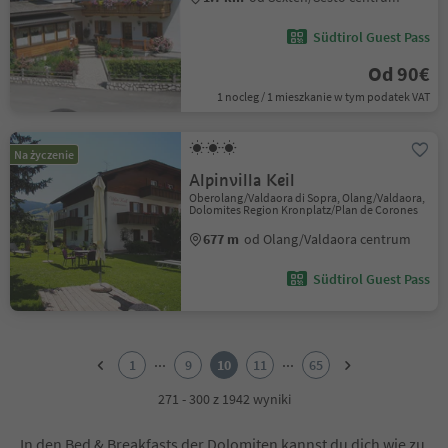
Südtirol Guest Pass
Od 90€
1 nocleg / 1 mieszkanie w tym podatek VAT
Na życzenie
Alpinvilla Keil
Oberolang/Valdaora di Sopra, Olang/Valdaora,
Dolomites Region Kronplatz/Plan de Corones
677 m
od Olang/Valdaora centrum
Südtirol Guest Pass
1
2
...
...
1
9
10
11
65
3
4
271 - 300 z 1942 wyniki
5
6
In den Bed & Breakfasts der Dolomiten kannst du dich wie zu