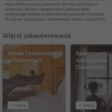
7
Hause fühlen und die spannende Identität von Südtirol
8
entdecken. Mit den richtigen Filtern und geprüften
9
Bewertungen findest du bestimmt die passende Unterkunft
10
für deinen Traumurlaub. Die Dolomiten freuen sich auf dich.
11
12
13
Więcej zakwaterowania
14
15
16
17
Hotele i pensjonaty
Apartamenty
18
w Dolomitach
wakacyjne w
19
Dolomitach
20
21
22
23
24
25
26
27
Odkryj
Odkryj
28