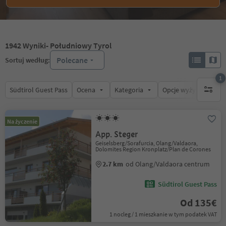
1942
Wyniki
- Południowy Tyrol
Polecane
Sortuj według:
1
Südtirol Guest Pass
Ocena
Kategoria
Opcje wyżywienia
1 aktywn
Na życzenie
App. Steger
Geiselsberg/Sorafurcia, Olang/Valdaora,
Dolomites Region Kronplatz/Plan de Corones
2.7 km
od Olang/Valdaora centrum
Südtirol Guest Pass
Od 135€
1 nocleg / 1 mieszkanie w tym podatek VAT