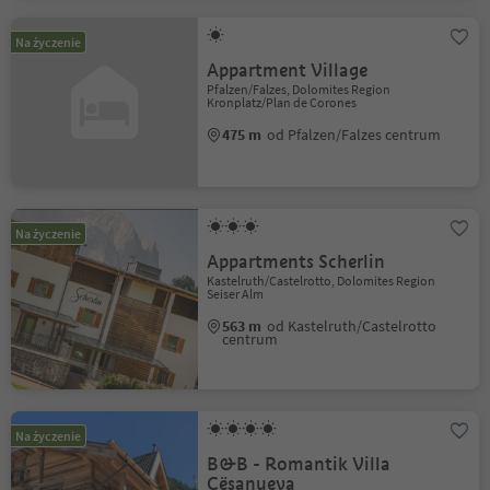
Na życzenie
Appartment Village
Pfalzen/Falzes, Dolomites Region
Kronplatz/Plan de Corones
475 m
od Pfalzen/Falzes centrum
Na życzenie
Appartments Scherlin
Kastelruth/Castelrotto, Dolomites Region
Seiser Alm
563 m
od Kastelruth/Castelrotto
centrum
Na życzenie
B&B - Romantik Villa
Cësanueva