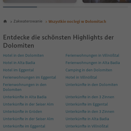
29
30
31
32
Zakwaterowanie
Wszystkie noclegi w Dolomitach
33
34
35
Entdecke die schönsten Highlights der
36
Dolomiten
37
38
Hotel in den Dolomiten
Ferienwohnungen in Villnößtal
39
Hotel in Alta Badia
Ferienwohnungen in Alta Badia
40
Hotel im Eggental
Camping in den Dolomiten
41
42
Ferienwohnungen im Eggental
Hotel in Villnößtal
43
Ferienwohnungen in den
Unterkünfte in den Dolomiten
44
Dolomiten
45
Unterkünfte in Alta Badia
Unterkünfte in den 3 Zinnen
46
Unterkünfte in der Seiser Alm
Unterkünfte im Eggental
47
48
Unterkünfte in Gröden
Unterkünfte in den 3 Zinnen
49
Unterkünfte in der Seiser Alm
Unterkünfte in Alta Badia
50
Unterkünfte im Eggental
Unterkünfte in Villnößtal
51