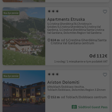
Na życzenie
Apartments Etruska
S.Cristina Gherdëina/St.Christina in
Gröden/S.Cristina Gherdëina/S.Cristina Val
Gardena, S.Crestina Gherdëina/Santa Cristina
Val Gardana, Dolomites Region Val Gardena
824 m
od S.Crestina Gherdëina/Santa
Cristina Val Gardana centrum
Od 112€
1 nocleg / 1 mieszkanie w tym podatek VAT
Na życzenie
Ariston Dolomiti
Alttoblach/Dobbiaco Vecchia,
Toblach/Dobbiaco, Dolomites Region 3 Zinnen
152 m
od Toblach/Dobbiaco centrum
Südtirol Guest Pass