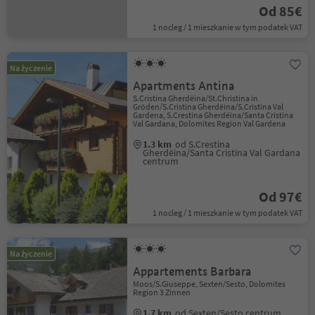
Od 85€
1 nocleg / 1 mieszkanie w tym podatek VAT
Na życzenie
Apartments Antina
S.Cristina Gherdëina/St.Christina in
Gröden/S.Cristina Gherdëina/S.Cristina Val
Gardena, S.Crestina Gherdëina/Santa Cristina
Val Gardana, Dolomites Region Val Gardena
1.3 km
od S.Crestina
Gherdëina/Santa Cristina Val Gardana
centrum
Od 97€
1 nocleg / 1 mieszkanie w tym podatek VAT
Na życzenie
Appartements Barbara
Moos/S.Giuseppe, Sexten/Sesto, Dolomites
Region 3 Zinnen
1.7 km
od Sexten/Sesto centrum