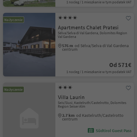
1 nocleg / 1 mieszkanie w tym podatek VAT
Na życzenie
Apartments Chalet Pratesi
Sëlva/Selva di Val Gardena, Dolomites Region
Val Gardena
576 m
od Sëlva/Selva di Val Gardena
centrum
Od 571€
1 nocleg / 1 mieszkanie w tym podatek VAT
Na życzenie
Villa Laurin
Seis/Siusi, Kastelruth/Castelrotto, Dolomites
Region Seiser Alm
2.7 km
od Kastelruth/Castelrotto
centrum
Südtirol Guest Pass