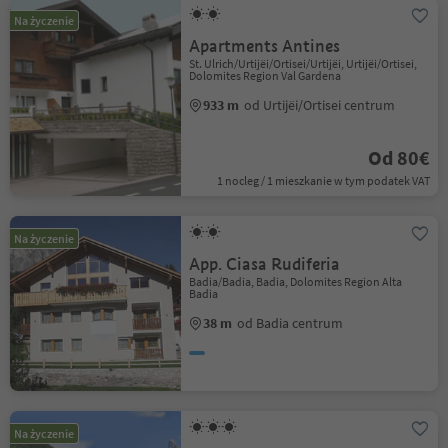
Na życzenie
Apartments Antines
St. Ulrich/Urtijëi/Ortisei/Urtijëi, Urtijëi/Ortisei,
Dolomites Region Val Gardena
933 m
od Urtijëi/Ortisei centrum
Od 80€
1 nocleg / 1 mieszkanie w tym podatek VAT
Na życzenie
App. Ciasa Rudiferia
Badia/Badia, Badia, Dolomites Region Alta
Badia
38 m
od Badia centrum
Na życzenie