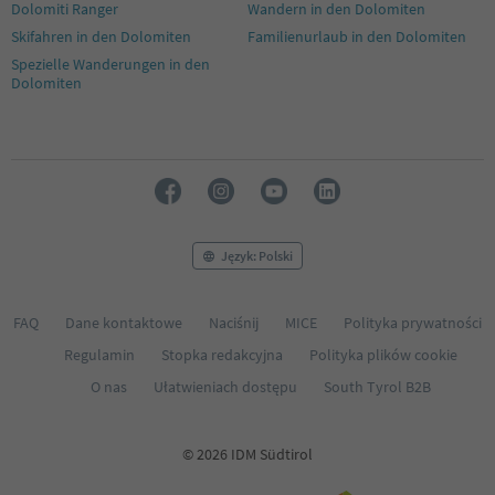
Dolomiti Ranger
Wandern in den Dolomiten
52
53
Skifahren in den Dolomiten
Familienurlaub in den Dolomiten
54
Spezielle Wanderungen in den
55
Dolomiten
56
57
58
59
60
61
62
63
Język: Polski
64
65
FAQ
Dane kontaktowe
Naciśnij
MICE
Polityka prywatności
Regulamin
Stopka redakcyjna
Polityka plików cookie
O nas
Ułatwieniach dostępu
South Tyrol B2B
© 2026 IDM Südtirol