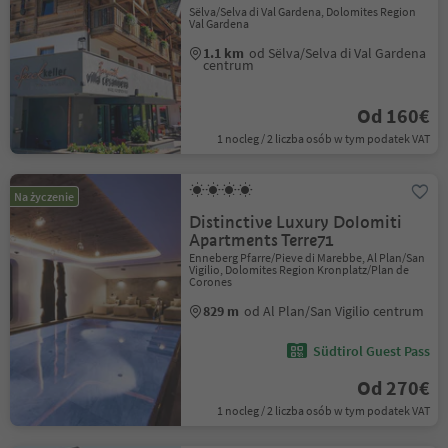
Sëlva/Selva di Val Gardena, Dolomites Region
Val Gardena
1.1 km
od Sëlva/Selva di Val Gardena
centrum
Od 160€
1 nocleg / 2 liczba osób w tym podatek VAT
Na życzenie
Distinctive Luxury Dolomiti
Apartments Terre71
Enneberg Pfarre/Pieve di Marebbe, Al Plan/San
Vigilio, Dolomites Region Kronplatz/Plan de
Corones
829 m
od Al Plan/San Vigilio centrum
Südtirol Guest Pass
Od 270€
1 nocleg / 2 liczba osób w tym podatek VAT