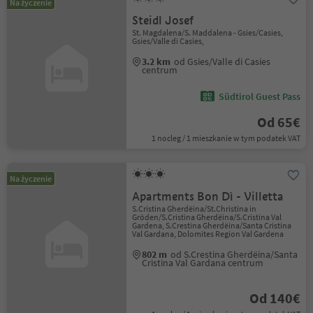
Na życzenie
Steidl Josef
St. Magdalena/S. Maddalena - Gsies/Casies,
Gsies/Valle di Casies,
3.2 km
od Gsies/Valle di Casies
centrum
Südtirol Guest Pass
Od 65€
1 nocleg / 1 mieszkanie w tym podatek VAT
Na życzenie
Apartments Bon Dì - Villetta
S.Cristina Gherdëina/St.Christina in
Gröden/S.Cristina Gherdëina/S.Cristina Val
Gardena, S.Crestina Gherdëina/Santa Cristina
Val Gardana, Dolomites Region Val Gardena
802 m
od S.Crestina Gherdëina/Santa
Cristina Val Gardana centrum
Od 140€