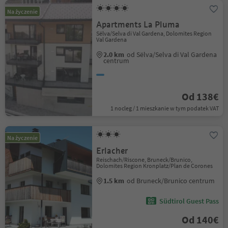
Na życzenie
Apartments La Pluma
Sëlva/Selva di Val Gardena, Dolomites Region
Val Gardena
2.0 km
od Sëlva/Selva di Val Gardena
centrum
Od 138€
1 nocleg / 1 mieszkanie w tym podatek VAT
Na życzenie
Erlacher
Reischach/Riscone, Bruneck/Brunico,
Dolomites Region Kronplatz/Plan de Corones
1.5 km
od Bruneck/Brunico centrum
Südtirol Guest Pass
Od 140€