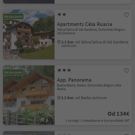
Na życzenie
Apartments Cësa Ruacia
Sëlva/Selva di Val Gardena, Dolomites Region
Val Gardena
2.1 km
od Sëlva/Selva di Val Gardena
centrum
Na życzenie
App. Panorama
Badia/Badia, Badia, Dolomites Region Alta
Badia
1.5 km
od Badia centrum
Od 134€
1 nocleg / 1 mieszkanie w tym podatek VAT