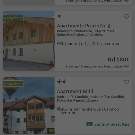
1 nocleg / 1 mieszkanie w tym podatek VAT
Na życzenie
Apartments Pufels Nr. 9
Bula/Pufels/Bula/Bulla, Urtijëi/Ortisei,
Dolomites Region Val Gardena
3.2 km
od Urtijëi/Ortisei centrum
Od 180€
1 nocleg / 1 mieszkanie w tym podatek VAT
Na życzenie
Apartment Milli
Innichen/S. Candido, Innichen/San Candido,
Dolomites Region 3 Zinnen
206 m
od Innichen/San Candido
centrum
Südtirol Guest Pass