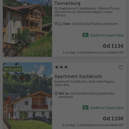
Tannenburg
St. Magdalena/S. Maddalena - Villnöss/Funes,
Villnöss/Funes, Dolomites Region Lüsen
Villnöss
2.7 km
od Villnöss/Funes centrum
Südtirol Guest Pass
Od 113€
1 nocleg / 1 mieszkanie w tym podatek VAT
Na życzenie
Apartment Kastelruth
Kastelruth/Castelrotto, Dolomites Region
Seiser Alm
447 m
od Kastelruth/Castelrotto
centrum
Südtirol Guest Pass
Od 120€
1 nocleg / 1 mieszkanie w tym podatek VAT