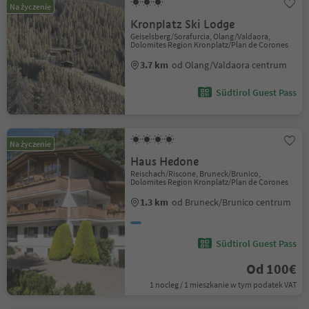
Na życzenie
Kronplatz Ski Lodge
Geiselsberg/Sorafurcia, Olang/Valdaora,
Dolomites Region Kronplatz/Plan de Corones
3.7 km
od Olang/Valdaora centrum
Südtirol Guest Pass
Na życzenie
Haus Hedone
Reischach/Riscone, Bruneck/Brunico,
Dolomites Region Kronplatz/Plan de Corones
1.3 km
od Bruneck/Brunico centrum
Südtirol Guest Pass
Od 100€
1 nocleg / 1 mieszkanie w tym podatek VAT