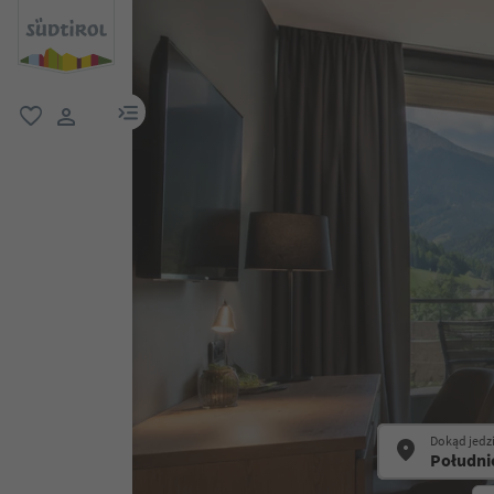
link menu
ulubione
link użytkownika
Dokąd jedz