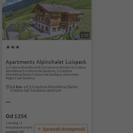
1/29
Apartments Alpinchalet Luispeck
S.Cristina Gherdëina/St.Christina in Gröden/S.Cristina
Gherdëina/S.Cristina Val Gardena, S.Crestina
Gherdëina/Santa Cristina Val Gardana, Dolomites
Region Val Gardena
2.5 km
od S.Crestina Gherdëina/Santa
Cristina Val Gardana centrum
Od 125€
1 nocleg / 1
mieszkanie w tym
Sprawdź dostępność
podatek VAT