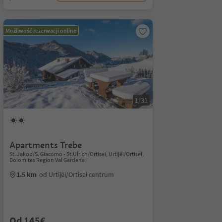
Możliwość rezerwacji online
1/31
Apartments Trebe
St. Jakob/S. Giacomo - St.Ulrich/Ortisei, Urtijëi/Ortisei,
Dolomites Region Val Gardena
1.5 km
od Urtijëi/Ortisei centrum
Od 145€