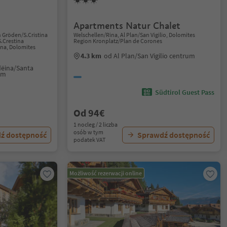
Apartments Natur Chalet
n Gröden/S.Cristina
Welschellen/Rina, Al Plan/San Vigilio, Dolomites
S.Crestina
Region Kronplatz/Plan de Corones
ana, Dolomites
4.3 km
od Al Plan/San Vigilio centrum
dëina/Santa
um
Südtirol Guest Pass
Od 94€
1 nocleg / 2 liczba
osób w tym
ź dostępność
Sprawdź dostępność
podatek VAT
Możliwość rezerwacji online