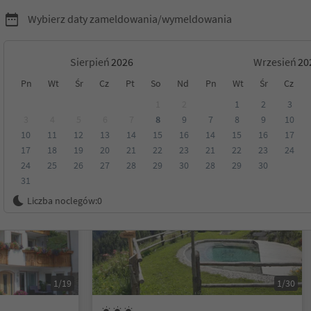
Wybierz daty zameldowania/wymeldowania
Sierpień
Wrzesień
Pn
Wt
Śr
Cz
Pt
So
Nd
Pn
Wt
Śr
Cz
yrol
1
2
1
2
3
3
4
5
6
7
8
9
7
8
9
10
10
11
12
13
14
15
16
14
15
16
17
Kategoria
Opcje wyżywienia
Ekologiczne zakwaterowanie
17
18
19
20
21
22
23
21
22
23
24
24
25
26
27
28
29
30
28
29
30
31
Możliwość rezerwacji online
Liczba noclegów:
0
1/19
1/30