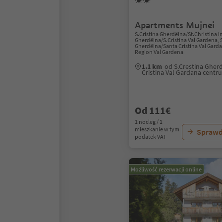
Apartments Mujnei
S.Cristina Gherdëina/St.Christina i
Gherdëina/S.Cristina Val Gardena, 
Gherdëina/Santa Cristina Val Gard
Region Val Gardena
1.1 km
od S.Crestina Gher
Cristina Val Gardana centr
Od 111€
1 nocleg / 1
mieszkanie w tym
Sprawd
podatek VAT
Możliwość rezerwacji online