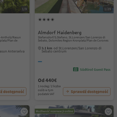
1/9
1/29
Almdorf Haidenberg
n-Antholz/Rasun
Stefansdorf/S.Stefano, St.Lorenzen/San Lorenzo di
platz/Plan de
Sebato, Dolomites Region Kronplatz/Plan de Corones
3.1 km
od St.Lorenzen/San Lorenzo di
asun Anterselva
Sebato centrum
Südtirol Guest Pass
Od 440€
1 nocleg / 2 liczba
osób w tym
ź dostępność
Sprawdź dostępność
podatek VAT
Możliwość rezerwacji online