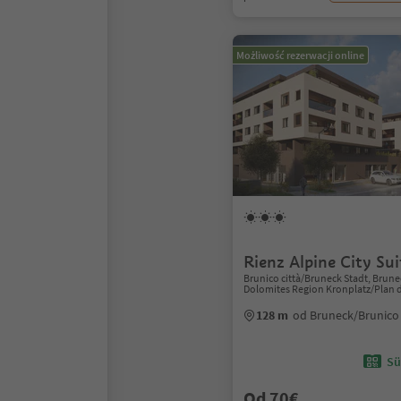
Możliwość rezerwacji online
Rienz Alpine City Sui
Brunico città/Bruneck Stadt, Brun
Dolomites Region Kronplatz/Plan 
128 m
od Bruneck/Brunico
Sü
Od 70€