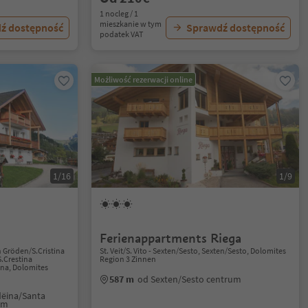
1 nocleg / 1
mieszkanie w tym
ź dostępność
Sprawdź dostępność
podatek VAT
Możliwość rezerwacji online
1/16
1/9
Ferienappartments Riega
n Gröden/S.Cristina
St. Veit/S. Vito - Sexten/Sesto, Sexten/Sesto, Dolomites
S.Crestina
Region 3 Zinnen
ana, Dolomites
587 m
od Sexten/Sesto centrum
dëina/Santa
um