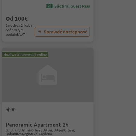
Südtirol Guest Pass
Od 100€
1 nocleg / 2 liczba
osób w tym
Sprawdź dostępność
podatek VAT
Możliwość rezerwacji online
Panoramic Apartment 24
St. Ulrich/Urtijëi/Ortisei/Urtijëi, Urtijëi/Ortisei,
Dolomites Region Val Gardena