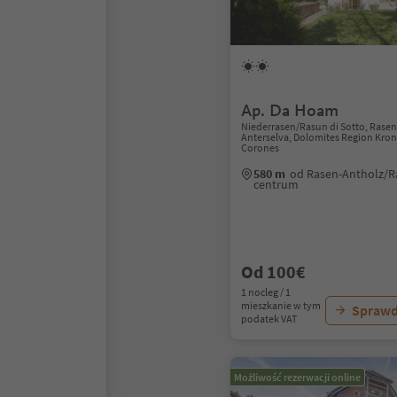
Ap. Da Hoam
Niederrasen/Rasun di Sotto, Rase
Anterselva, Dolomites Region Kron
Corones
580 m
od Rasen-Antholz/R
centrum
Od 100€
1 nocleg / 1
mieszkanie w tym
Sprawd
podatek VAT
Możliwość rezerwacji online