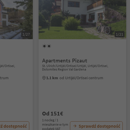
1/27
1/21
Apartments Pizaut
jëi/Ortisei,
St. Ulrich/Urtijëi/Ortisei/Urtijëi, Urtijëi/Ortisei,
Dolomites Region Val Gardena
entrum
1.1 km
od Urtijëi/Ortisei centrum
Od 151€
1 nocleg / 1
mieszkanie w tym
ź dostępność
Sprawdź dostępność
podatek VAT