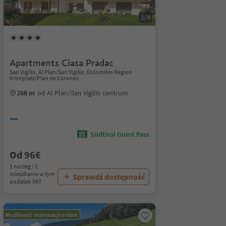
1/4
Apartments Ciasa Pradac
San Vigilio, Al Plan/San Vigilio, Dolomites Region
Kronplatz/Plan de Corones
288 m
od Al Plan/San Vigilio centrum
Südtirol Guest Pass
Od 96€
1 nocleg / 1
mieszkanie w tym
Sprawdź dostępność
podatek VAT
Możliwość rezerwacji online