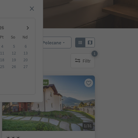
Pt
So
Nd
Polecane
Sortuj według:
4
5
6
11
12
13
1
18
19
20
Filtr
1 aktywny filtr
25
26
27
Możliwość rezerwacji online
1/31