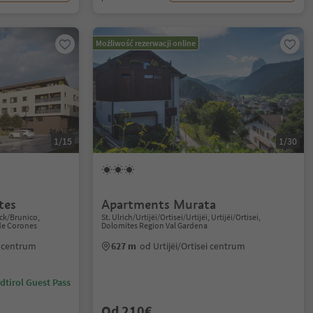
Możliwość rezerwacji online
1/15
1/30
tes
Apartments Murata
eck/Brunico,
St. Ulrich/Urtijëi/Ortisei/Urtijëi, Urtijëi/Ortisei,
de Corones
Dolomites Region Val Gardena
 centrum
627 m
od Urtijëi/Ortisei centrum
dtirol Guest Pass
Od 210€