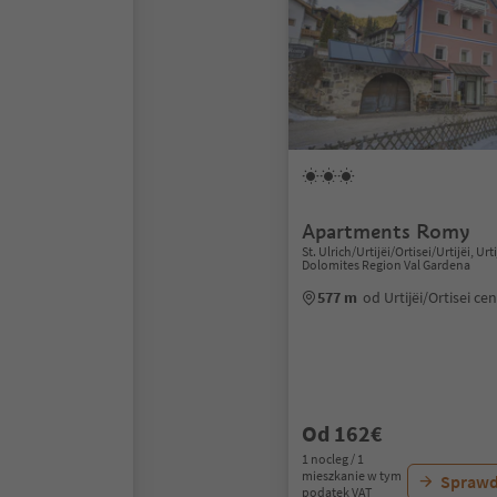
Apartments Romy
St. Ulrich/Urtijëi/Ortisei/Urtijëi, Urti
Dolomites Region Val Gardena
577 m
od Urtijëi/Ortisei c
Od 162€
1 nocleg / 1
mieszkanie w tym
Sprawd
podatek VAT