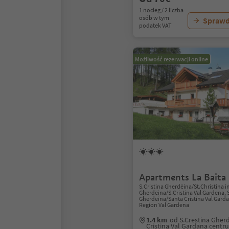
1 nocleg / 2 liczba
osób w tym
Sprawd
podatek VAT
Możliwość rezerwacji online
Apartments La Baita
S.Cristina Gherdëina/St.Christina i
Gherdëina/S.Cristina Val Gardena, 
Gherdëina/Santa Cristina Val Gard
Region Val Gardena
1.4 km
od S.Crestina Gher
Cristina Val Gardana centr