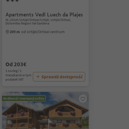
Apartments Vedl Luech da Plajes
St. Ulrich/Urtijëi/Ortisei/Urtijëi, Urtijëi/Ortisei,
Dolomites Region Val Gardena
209 m
od Urtijëi/Ortisei centrum
Od 203€
1 nocleg / 1
mieszkanie w tym
Sprawdź dostępność
podatek VAT
Możliwość rezerwacji online