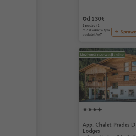
Od 130€
1 nocleg / 1
mieszkanie w tym
Sprawd
podatek VAT
Możliwość rezerwacji online
App. Chalet Prades D
Lodges