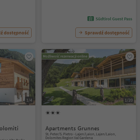
Südtirol Guest Pass
ź dostępność
Sprawdź dostępność
Możliwość rezerwacji online
1/4
1/20
olomiti
Apartments Grunnes
St. Peter/S. Pietro - Lajen/Laion, Lajen/Laion,
Dolomites Region Val Gardena