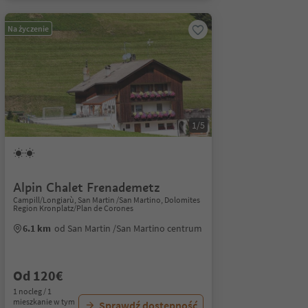
Na życzenie
1/5
Alpin Chalet Frenademetz
Campill/Longiarù, San Martin /San Martino, Dolomites
Region Kronplatz/Plan de Corones
6.1 km
od San Martin /San Martino centrum
Od 120€
1 nocleg / 1
mieszkanie w tym
Sprawdź dostępność