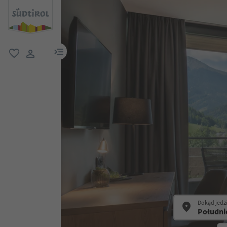
link menu
ulubione
link użytkownika
Dokąd jedz