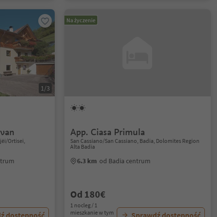
Na życzenie
1/3
Ivan
App. Ciasa Primula
jëi/Ortisei,
San Cassiano/San Cassiano, Badia, Dolomites Region
Alta Badia
entrum
6.3 km
od Badia centrum
Od 180€
1 nocleg / 1
mieszkanie w tym
ź dostępność
Sprawdź dostępność