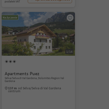
podatek VAT
Na życzenie
1/14
Apartments Puez
Sëlva/Selva di Val Gardena, Dolomites Region Val
Gardena
137 m
od Sëlva/Selva di Val Gardena
centrum