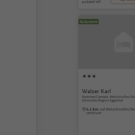
podatek VAT
Na życzenie
Walzer Karl
Karersee/Carezza, Welschnofen/No
Dolomites Region Eggental
6.1 km
od Welschnofen/No
centrum