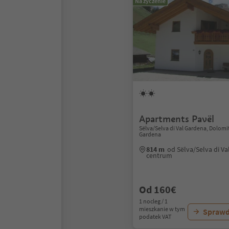
Na życzenie
Apartments Pavël
Sëlva/Selva di Val Gardena, Dolomi
Gardena
814 m
od Sëlva/Selva di V
centrum
Od 160€
1 nocleg / 1
mieszkanie w tym
Sprawd
podatek VAT