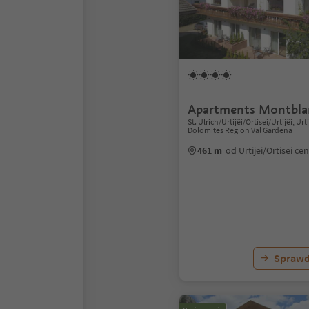
Apartments Montbla
St. Ulrich/Urtijëi/Ortisei/Urtijëi, Urti
Dolomites Region Val Gardena
461 m
od Urtijëi/Ortisei c
Sprawd