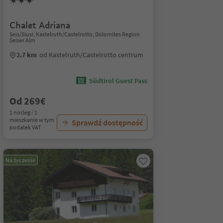
Chalet Adriana
Seis/Siusi, Kastelruth/Castelrotto, Dolomites Region
Seiser Alm
2.7 km
od Kastelruth/Castelrotto centrum
Südtirol Guest Pass
Od 269€
1 nocleg / 1
mieszkanie w tym
Sprawdź dostępność
podatek VAT
Na życzenie