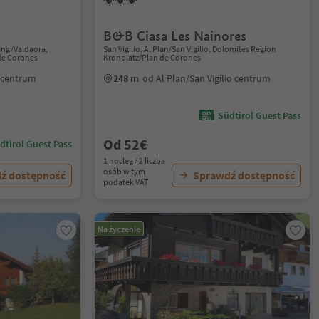
B&B Ciasa Les Nainores
ang/Valdaora,
San Vigilio, Al Plan/San Vigilio, Dolomites Region
de Corones
Kronplatz/Plan de Corones
 centrum
248 m
od Al Plan/San Vigilio centrum
Südtirol Guest Pass
Od 52€
dtirol Guest Pass
1 nocleg / 2 liczba
osób w tym
ź dostępność
Sprawdź dostępność
podatek VAT
Na życzenie