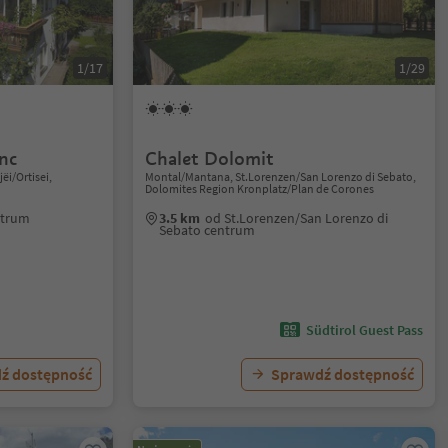
1/17
1/29
nc
Chalet Dolomit
jëi/Ortisei,
Montal/Mantana, St.Lorenzen/San Lorenzo di Sebato,
Dolomites Region Kronplatz/Plan de Corones
entrum
3.5 km
od St.Lorenzen/San Lorenzo di
Sebato centrum
Südtirol Guest Pass
ź dostępność
Sprawdź dostępność