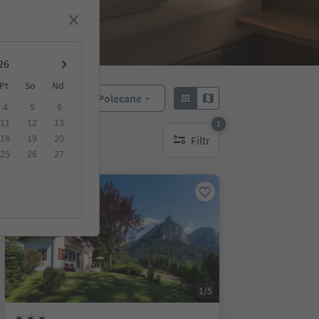
Pt
So
Nd
Polecane
Sortuj według:
4
5
6
11
12
13
1
18
19
20
Filtr
1 aktywny filtr
25
26
27
Na życzenie
1/5