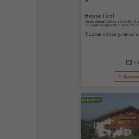
House Tirol
Niederolang/Valdaora di Sotto, Ol
Dolomites Region Kronplatz/Plan 
1.3 km
od Olang/Valdaora
Sü
Sprawd
Na życzenie