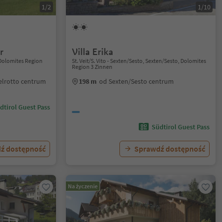
1/2
1/10
r
Villa Erika
, Dolomites Region
St. Veit/S. Vito - Sexten/Sesto, Sexten/Sesto, Dolomites
Region 3 Zinnen
elrotto centrum
198 m
od Sexten/Sesto centrum
dtirol Guest Pass
Südtirol Guest Pass
ź dostępność
Sprawdź dostępność
Na życzenie