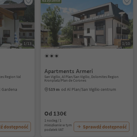
Na życzenie
1/13
1/10
Apartments Armeri
tes Region Val
San Vigilio, Al Plan/San Vigilio, Dolomites Region
Kronplatz/Plan de Corones
al Gardena
519 m
od Al Plan/San Vigilio centrum
Od 130€
1 nocleg / 1
mieszkanie w tym
ź dostępność
Sprawdź dostępność
podatek VAT