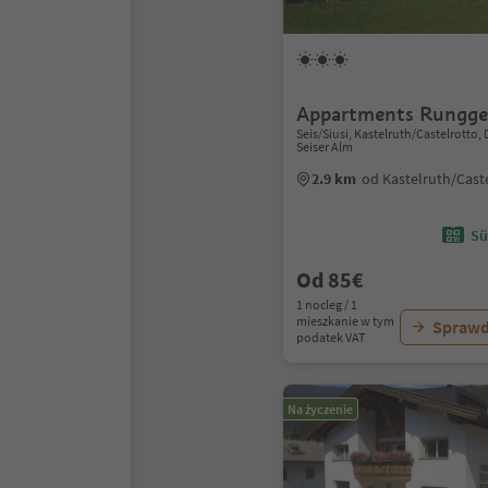
Appartments Rungge
Seis/Siusi, Kastelruth/Castelrotto
Seiser Alm
2.9 km
od Kastelruth/Cast
Sü
Od 85€
1 nocleg / 1
mieszkanie w tym
Sprawd
podatek VAT
Na życzenie