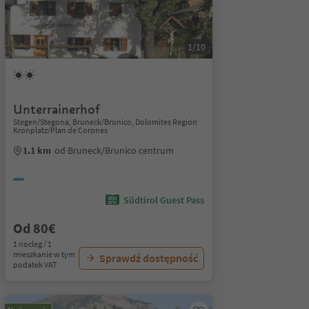
1/10
Unterrainerhof
Stegen/Stegona, Bruneck/Brunico, Dolomites Region
Kronplatz/Plan de Corones
1.1 km
od Bruneck/Brunico centrum
Südtirol Guest Pass
Od 80€
1 nocleg / 1
mieszkanie w tym
Sprawdź dostępność
podatek VAT