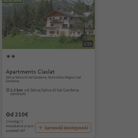
Na życzenie
1/25
Apartments Ciaslat
Sëlva/Selva di Val Gardena, Dolomites Region Val
Gardena
2.2 km
od Sëlva/Selva di Val Gardena
centrum
Od 210€
1 nocleg / 1
mieszkanie w tym
Sprawdź dostępność
podatek VAT