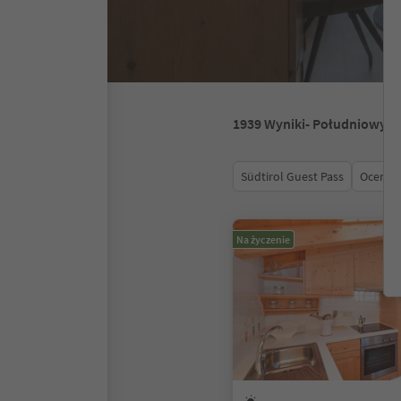
1939
Wyniki
- Południowy T
Südtirol Guest Pass
Ocena
Na życzenie