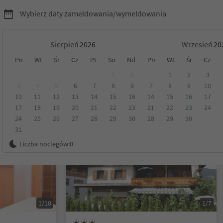
Wybierz daty zameldowania/wymeldowania
Sierpień
Wrzesień
Pn
Wt
Śr
Cz
Pt
So
Nd
Pn
Wt
Śr
Cz
yrol
1
2
1
2
3
3
4
5
6
7
8
9
7
8
9
10
10
11
12
13
14
15
16
14
15
16
17
Kategoria
Opcje wyżywienia
Ekologiczne zakwaterowanie
17
18
19
20
21
22
23
21
22
23
24
24
25
26
27
28
29
30
28
29
30
31
Na życzenie
Liczba noclegów:
0
1/10
1/7