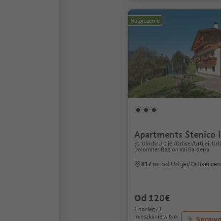
Na życzenie
Apartments Stenico 
St. Ulrich/Urtijëi/Ortisei/Urtijëi, Urti
Dolomites Region Val Gardena
817 m
od Urtijëi/Ortisei c
Od 120€
1 nocleg / 1
mieszkanie w tym
Sprawd