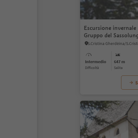
Escursione invernale a
Gruppo del Sassolun
Intermedio
647 m
Difficoltà
Salita
S