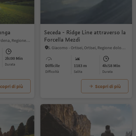
lunga
Seceda - Ridge Line attraverso la
Forcella Mezdì
Selva/Sëlva, Selva di Val Gardena, Regione dolomitica Val Gardena
S. Giacomo - Ortisei, Ortisei, Regione dolomitica Val Gardena
2h:00 Min
durata
Difficile
1183 m
4h:58 Min
Difficoltà
Salita
durata
copri di più
Scopri di più