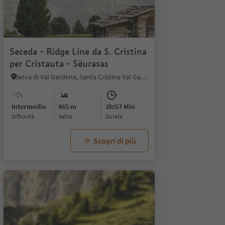
1/6
1
Seceda - Ridge Line da S. Cristina
per Cristauta - Sëurasas
Selva di Val Gardena, Santa Cristina Val Gardena, Regione dolomitica Val Gardena
Intermedio
865 m
2h:57 Min
Difficoltà
Salita
durata
Scopri di più