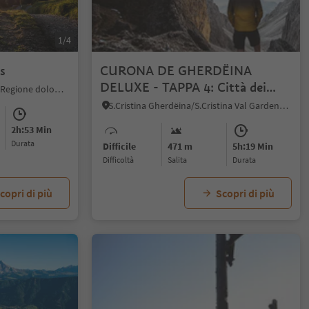
1/4
s
CURONA DE GHERDËINA
DELUXE - TAPPA 4: Città dei
S. Giacomo - Ortisei, Ortisei, Regione dolomitica Val Gardena
sassi – Passo Sella – Giro del
S.Cristina Gherdëina/S.Cristina Val Gardena, Santa Cristina Val Gardena, Regione dolomitica Val Gardena
Sassolungo - da Selva di Val
2h:53 Min
Gardena
durata
Difficile
471 m
5h:19 Min
Difficoltà
Salita
durata
copri di più
Scopri di più