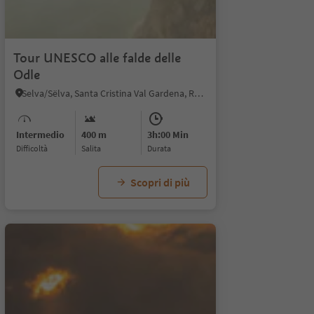
Tour UNESCO alle falde delle
Odle
Selva/Sëlva, Santa Cristina Val Gardena, Regione dolomitica Val Gardena
Intermedio
400 m
3h:00 Min
Difficoltà
Salita
durata
Scopri di più