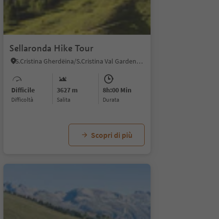
1/7
Sellaronda Hike Tour
S.Cristina Gherdëina/S.Cristina Val Gardena, Selva di Val Gardena, Regione dolomitica Val Gardena
Difficile
3627 m
8h:00 Min
Difficoltà
Salita
durata
Scopri di più