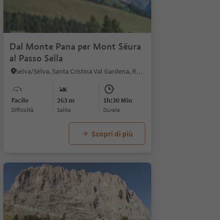
1/
Dal Monte Pana per Mont Sëura
al Passo Sella
Selva/Sëlva, Santa Cristina Val Gardena, Regione dolomitica Val Gardena
Facile
263 m
1h:30 Min
Difficoltà
Salita
durata
Scopri di più