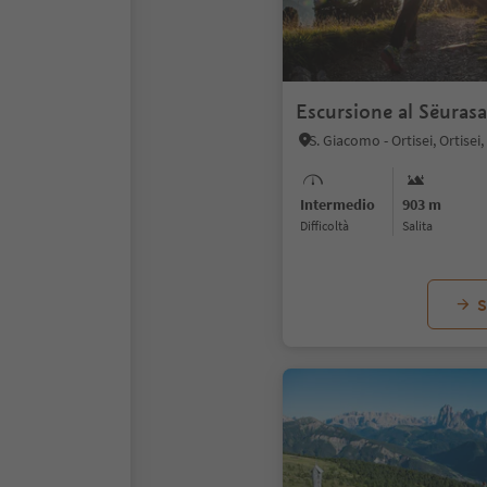
Escursione al Sëurasa
Intermedio
903 m
Difficoltà
Salita
S