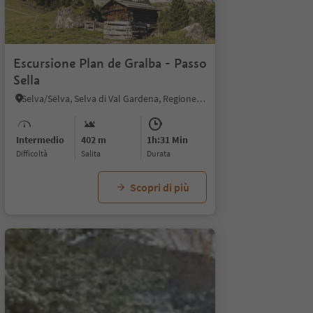
1/12
Escursione Plan de Gralba - Passo
Sella
Selva/Sëlva, Selva di Val Gardena, Regione dolomitica Val Gardena
Intermedio
402 m
1h:31 Min
Difficoltà
Salita
durata
Scopri di più