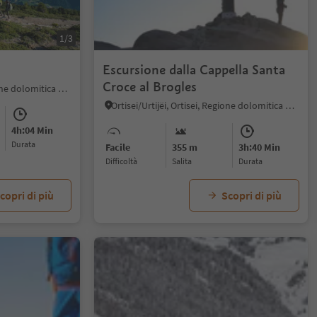
1/3
Escursione dalla Cappella Santa
Croce al Brogles
Ortisei/Urtijëi, Ortisei, Regione dolomitica Val Gardena
Ortisei/Urtijëi, Ortisei, Regione dolomitica Val Gardena
4h:04 Min
durata
Facile
355 m
3h:40 Min
Difficoltà
Salita
durata
copri di più
Scopri di più