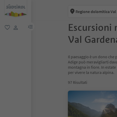
Regione dolomitica Val
Escursioni 
menu link
favoriti
user link
Val Garden
Il paesaggio è un dono che 
Adige può meravigliarti davant
montagna in fiore. In estate 
per vivere la natura alpina.
97
Risultati