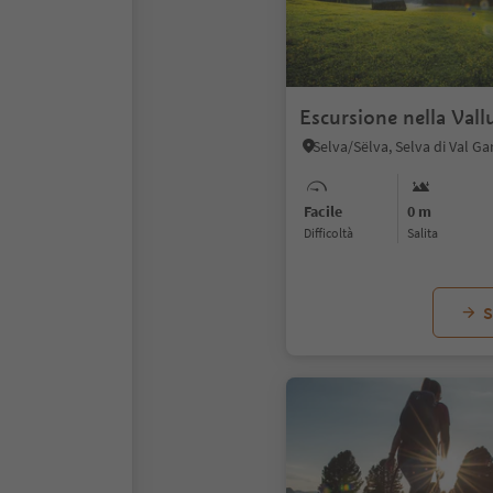
Escursione nella Val
Facile
0 m
Difficoltà
Salita
S