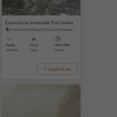
Escursione invernale Troi Unika
S.Cristina Gherdëina/S.Cristina Val Gardena, Santa Cristina Val Gardena, Regione dolomitica Val Gardena
Facile
54 m
0h:27 Min
Difficoltà
Salita
durata
Scopri di più