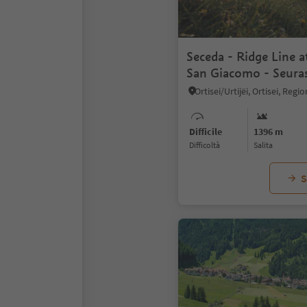
Seceda - Ridge Line a
San Giacomo - Seura
Difficile
1396 m
Difficoltà
Salita
S