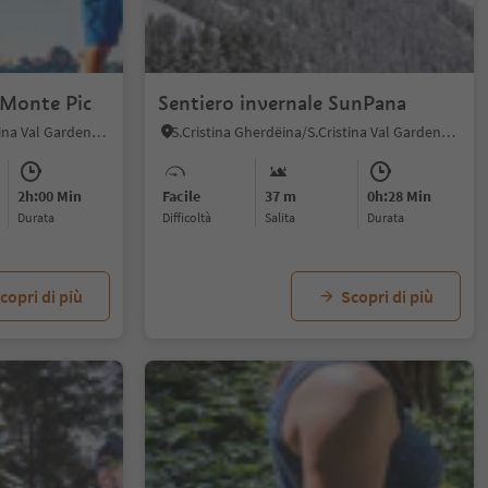
 Monte Pic
Sentiero invernale SunPana
S.Cristina Gherdëina/S.Cristina Val Gardena, Santa Cristina Val Gardena, Regione dolomitica Val Gardena
S.Cristina Gherdëina/S.Cristina Val Gardena, Santa Cristina Val Gardena, Regione dolomitica Val Gardena
2h:00 Min
Facile
37 m
0h:28 Min
durata
Difficoltà
Salita
durata
copri di più
Scopri di più