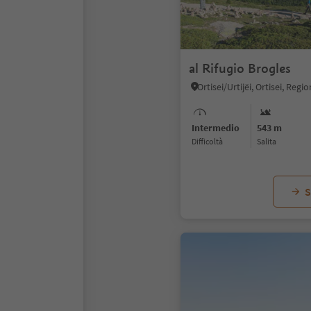
al Rifugio Brogles
Intermedio
543 m
Difficoltà
Salita
S