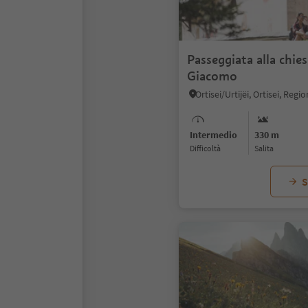
Passeggiata alla chies
Giacomo
Intermedio
330 m
Difficoltà
Salita
S