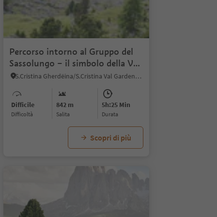
Percorso intorno al Gruppo del
Sassolungo – il simbolo della Val
Gardena
S.Cristina Gherdëina/S.Cristina Val Gardena, Santa Cristina Val Gardena, Regione dolomitica Val Gardena
Difficile
842 m
5h:25 Min
Difficoltà
Salita
durata
Scopri di più