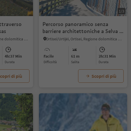
1/5
1/3
ttraverso
Percorso panoramico senza
sas
barriere architettoniche a Selva -
Il sentiero del vecchio trenino
Ortisei/Urtijëi, Ortisei, Regione dolomitica Val Gardena
Ortisei/Urtijëi, Ortisei, Regione dolomitica Val Gardena
4h:37 Min
Facile
61 m
2h:31 Min
durata
Difficoltà
Salita
durata
copri di più
Scopri di più