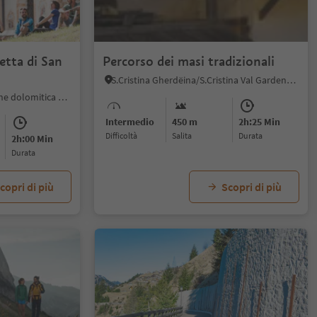
1/5
etta di San
Percorso dei masi tradizionali
S.Cristina Gherdëina/S.Cristina Val Gardena, Santa Cristina Val Gardena, Regione dolomitica Val Gardena
Ortisei/Urtijëi, Ortisei, Regione dolomitica Val Gardena
Intermedio
450 m
2h:25 Min
Difficoltà
Salita
durata
2h:00 Min
durata
copri di più
Scopri di più