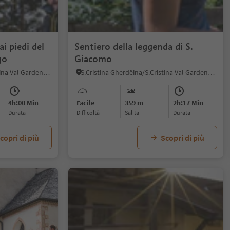
i piedi del
Sentiero della leggenda di S.
go
Giacomo
S.Cristina Gherdëina/S.Cristina Val Gardena, Santa Cristina Val Gardena, Regione dolomitica Val Gardena
S.Cristina Gherdëina/S.Cristina Val Gardena, Santa Cristina Val Gardena, Regione dolomitica Val Gardena
4h:00 Min
Facile
359 m
2h:17 Min
durata
Difficoltà
Salita
durata
copri di più
Scopri di più