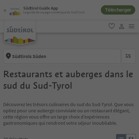
Südtirol Guide App
Télécharger
Le guide de voyage numérique du Sud-Tyrol
lie
favori
lien util
Südtirols Süden
aucun fi
Restaurants et auberges dans le
sud du Sud-Tyrol
Découvrez les trésors culinaires du sud du Sud-Tyrol. Que vous
optiez pour une auberge conviviale ou un restaurant élégant,
cette région vous offre un large choix d’expériences
gastronomiques qui rendront votre séjour inoubliable.