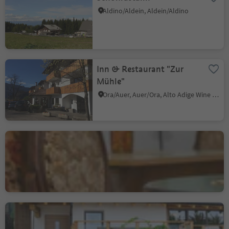
Aldino/Aldein, Aldein/Aldino
Inn & Restaurant "Zur
Mühle"
Ora/Auer, Auer/Ora, Alto Adige Wine Road
Bar Vaja
Villa/Vill - Egna/Neumarkt, Neumarkt/Egna, Alto Adige Wine Road
Mountain Inn Dorfner
Casignano/Gschnon, Montan/Montagna, Alto Adige Wine Road