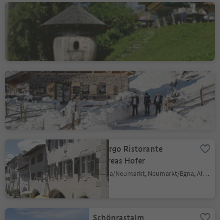
Gasthof Schmiederalm
Aldino/Aldein, Aldein/Aldino
Cisloner Alm
Trodena/Truden, Truden/Trodena
Albergo Ristorante
Andreas Hofer
Egna/Neumarkt, Neumarkt/Egna, Alto Adige Wine Road
Schönrastalm