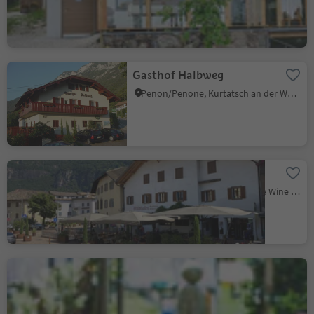
Niveau de durabilité 2
Gasthof Halbweg
Penon/Penone, Kurtatsch an der Weinstraße/Cortaccia sulla Strada del Vino, Alto Adige Wine Road
Restaurant Waldthaler
Ora/Auer, Auer/Ora, Alto Adige Wine Road
Grill Unterland
Salorno/Salurn, Alto Adige Wine Road