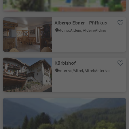
Albergo Ebner - Pfiffikus
Aldino/Aldein, Aldein/Aldino
Kürbishof
Anterivo/Altrei, Altrei/Anterivo
Hotel Waldheim
Altrei/Anterivo