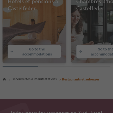
Hôtels et pensions à
Chambres d'hô
Castelfeder
Castelfeder
Go to the
Go to th
accommodations
accommodat
Découvertes & manifestations
Restaurants et auberges
Idées pour tes vacances en Sud-Tyrol