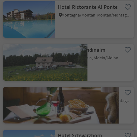
Hotel Ristorante Al Ponte
Montagna/Montan, Montan/Montagna, Alto Adige Wine Road
Gasthof Gurndinalm
Redagno/Radein, Aldein/Aldino
Pizzeria Zur Traube
Montagna/Montan, Montan/Montagna, Alto Adige Wine Road
Hotel Schwarzhorn