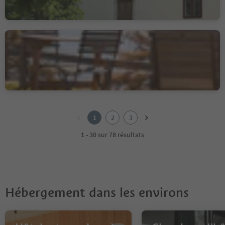
Albergo Zirmerhof
Redagno/Radein, Aldein/Aldino
1
2
1
2
3
3
1 - 30 sur 78 résultats
Hébergement dans les environs