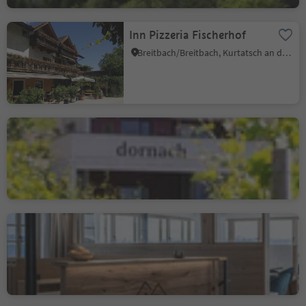
Inn Pizzeria Fischerhof
Breitbach/Breitbach, Kurtatsch an der Weinstraße/Cortaccia sulla Strada del Vino, Alto Adige Wine Road
Osteria Contadina -
Buschenschank Dornach
Salurn/Salorno, Salorno/Salurn, Alto Adige Wine Road
Leitnerhof
Aldein/Aldino