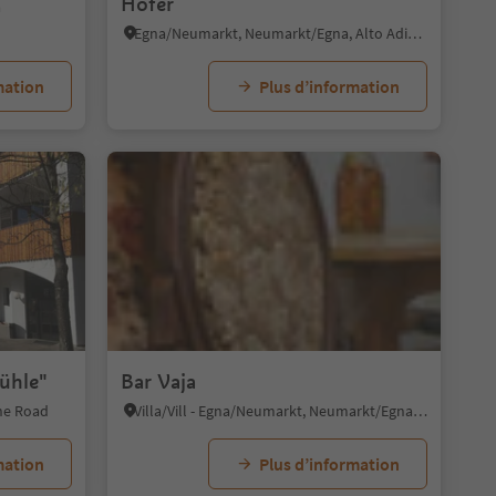
Hofer
a
Egna/Neumarkt, Neumarkt/Egna, Alto Adige Wine Road
mation
Plus d’information
ühle"
Bar Vaja
ine Road
Villa/Vill - Egna/Neumarkt, Neumarkt/Egna, Alto Adige Wine Road
mation
Plus d’information