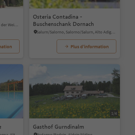
1/10
Osteria Contadina -
Buschenschank Dornach
Breitbach/Breitbach, Kurtatsch an der Weinstraße/Cortaccia sulla Strada del Vino, Alto Adige Wine Road
Salurn/Salorno, Salorno/Salurn, Alto Adige Wine Road
mation
Plus d’information
1/8
1/4
e
Gasthof Gurndinalm
Montagna/Montan, Montan/Montagna, Alto Adige Wine Road
Redagno/Radein, Aldein/Aldino