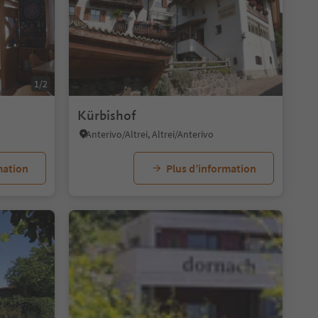
1/2
Kürbishof
Anterivo/Altrei, Altrei/Anterivo
mation
Plus d’information