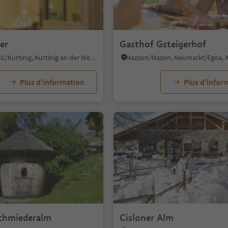
er
Gasthof Gsteigerhof
Cortina s.s.d.V./Kurtinig, Kurtinig an der Weinstraße/Cortina sulla Strada del Vino, Alto Adige Wine Road
Plus d’information
Plus d’infor
chmiederalm
Cisloner Alm