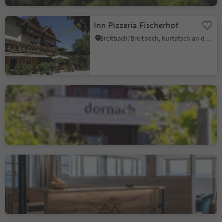
Inn Pizzeria Fischerhof
Breitbach/Breitbach, Kurtatsch an der Weinstraße/Cortaccia sulla Strada del Vino, Alto Adige Wine Road
Osteria Contadina -
Buschenschank Dornach
Salurn/Salorno, Salorno/Salurn, Alto Adige Wine Road
Leitnerhof
Aldein/Aldino