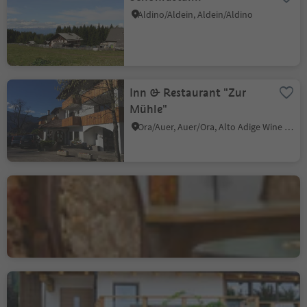
Aldino/Aldein, Aldein/Aldino
Inn & Restaurant "Zur
Mühle"
Ora/Auer, Auer/Ora, Alto Adige Wine Road
Bar Vaja
Villa/Vill - Egna/Neumarkt, Neumarkt/Egna, Alto Adige Wine Road
Mountain Inn Dorfner
Casignano/Gschnon, Montan/Montagna, Alto Adige Wine Road