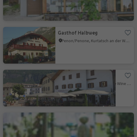
Niveau de durabilité 2
Gasthof Halbweg
Penon/Penone, Kurtatsch an der Weinstraße/Cortaccia sulla Strada del Vino, Alto Adige Wine Road
Restaurant Waldthaler
Ora/Auer, Auer/Ora, Alto Adige Wine Road
Grill Unterland
Salorno/Salurn, Alto Adige Wine Road