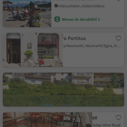
Aldino/Aldein, Aldein/Aldino
Niveau de durabilité 2
Bistro Portikus
Egna/Neumarkt, Neumarkt/Egna, Alto Adige Wine Road
Albergo Aquila D'Oro
Corona/Graun, Kurtatsch an der Weinstraße/Cortaccia sulla Strada del Vino, Alto Adige Wine Road
Amalia Pernter 1896
Salorno/Salurn, Alto Adige Wine Road