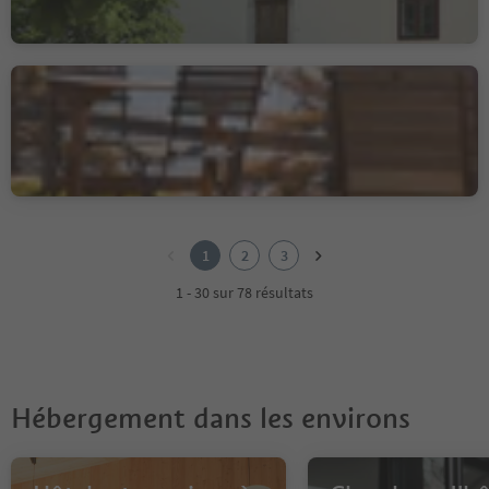
Albergo Zirmerhof
Redagno/Radein, Aldein/Aldino
1
2
1
2
3
3
1 - 30 sur 78 résultats
Hébergement dans les environs