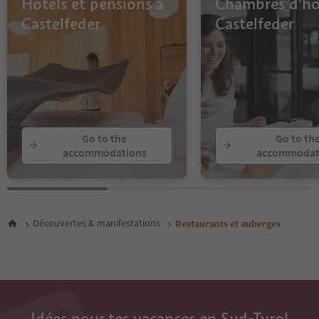
Hôtels et pensions à
Chambres d'hô
Castelfeder
Castelfeder
Go to the
Go to th
accommodations
accommodat
Découvertes & manifestations
Restaurants et auberges
Idées pour tes vacances en Sud-Tyrol