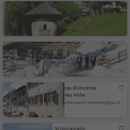
Gasthof Schmiederalm
Aldino/Aldein, Aldein/Aldino
Cisloner Alm
Trodena/Truden, Truden/Trodena
Albergo Ristorante
Andreas Hofer
Egna/Neumarkt, Neumarkt/Egna, Alto Adige Wine Road
Schönrastalm