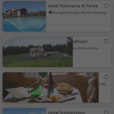
Hotel Ristorante Al Ponte
Montagna/Montan, Montan/Montagna, Alto Adige Wine Road
Gasthof Gurndinalm
Redagno/Radein, Aldein/Aldino
Pizzeria Zur Traube
Montagna/Montan, Montan/Montagna, Alto Adige Wine Road
Hotel Schwarzhorn