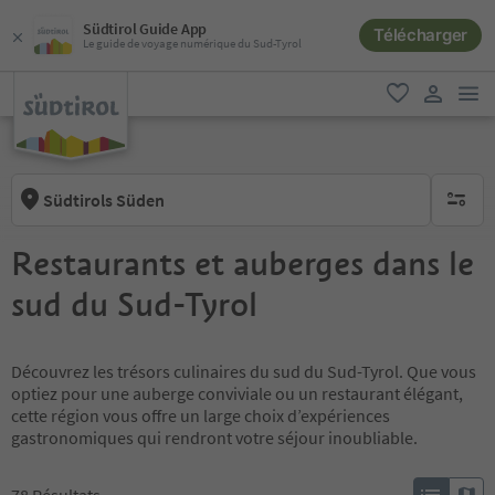
Südtirol Guide App
Télécharger
Le guide de voyage numérique du Sud-Tyrol
lie
favori
lien util
Südtirols Süden
aucun fi
Restaurants et auberges dans le
sud du Sud-Tyrol
Découvrez les trésors culinaires du sud du Sud-Tyrol. Que vous
optiez pour une auberge conviviale ou un restaurant élégant,
cette région vous offre un large choix d’expériences
gastronomiques qui rendront votre séjour inoubliable.