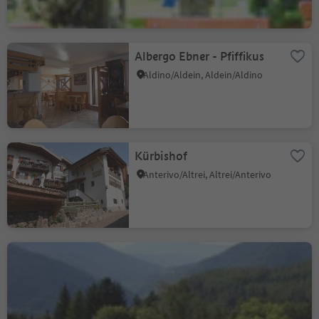
Albergo Ebner - Pfiffikus
Aldino/Aldein, Aldein/Aldino
Kürbishof
Anterivo/Altrei, Altrei/Anterivo
Hotel Waldheim
Altrei/Anterivo