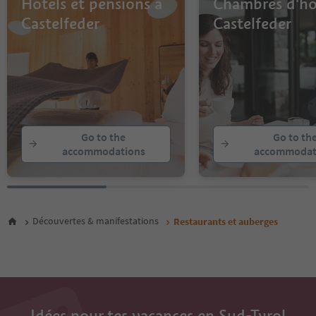
Hôtels et pensions à
Chambres d'hô
Castelfeder
Castelfeder
Go to the
Go to th
accommodations
accommodat
Découvertes & manifestations
Restaurants et auberges
Idées pour tes vacances en Sud-Tyrol