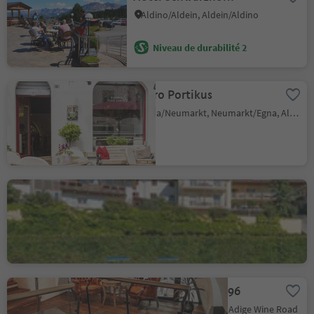
Aldino/Aldein, Aldein/Aldino
Niveau de durabilité 2
Bistro Portikus
Egna/Neumarkt, Neumarkt/Egna, Alto Adige Wine Road
Albergo Aquila D'Oro
Corona/Graun, Kurtatsch an der Weinstraße/Cortaccia sulla Strada del Vino, Alto Adige Wine Road
Amalia Pernter 1896
Salorno/Salurn, Alto Adige Wine Road