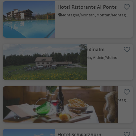
Hotel Ristorante Al Ponte
Montagna/Montan, Montan/Montagna, Alto Adige Wine Road
Gasthof Gurndinalm
Redagno/Radein, Aldein/Aldino
Pizzeria Zur Traube
Montagna/Montan, Montan/Montagna, Alto Adige Wine Road
Hotel Schwarzhorn