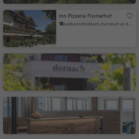
Inn Pizzeria Fischerhof
Breitbach/Breitbach, Kurtatsch an der Weinstraße/Cortaccia sulla Strada del Vino, Alto Adige Wine Road
Osteria Contadina -
Buschenschank Dornach
Salurn/Salorno, Salorno/Salurn, Alto Adige Wine Road
Leitnerhof
Aldein/Aldino