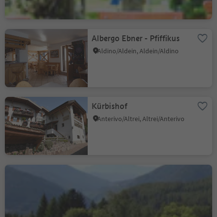
Albergo Ebner - Pfiffikus
Aldino/Aldein, Aldein/Aldino
Kürbishof
Anterivo/Altrei, Altrei/Anterivo
Hotel Waldheim
Altrei/Anterivo