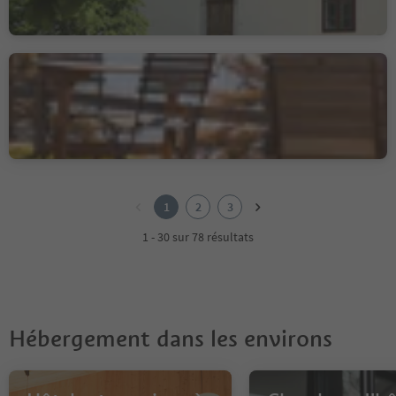
Albergo Zirmerhof
Redagno/Radein, Aldein/Aldino
1
2
1
2
3
3
1 - 30 sur 78 résultats
Hébergement dans les environs