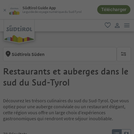
Südtirol Guide App
Télécharger
Le guide de voyage numérique du Sud-Tyrol
lie
favori
lien util
Südtirols Süden
aucun fi
Restaurants et auberges dans le
sud du Sud-Tyrol
Découvrez les trésors culinaires du sud du Sud-Tyrol. Que vous
optiez pour une auberge conviviale ou un restaurant élégant,
cette région vous offre un large choix d’expériences
gastronomiques qui rendront votre séjour inoubliable.