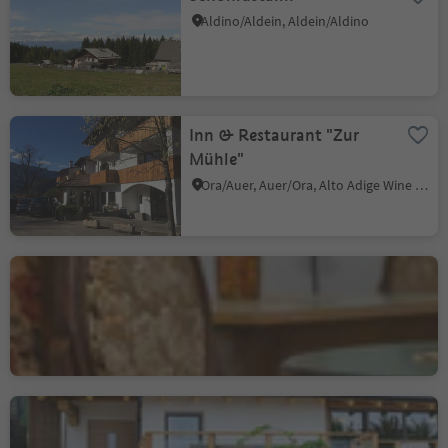
Aldino/Aldein, Aldein/Aldino
Inn & Restaurant "Zur
Mühle"
Ora/Auer, Auer/Ora, Alto Adige Wine Road
Bar Vaja
Villa/Vill - Egna/Neumarkt, Neumarkt/Egna, Alto Adige Wine Road
Mountain Inn Dorfner
Casignano/Gschnon, Montan/Montagna, Alto Adige Wine Road