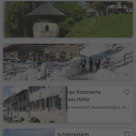
Gasthof Schmiederalm
Aldino/Aldein, Aldein/Aldino
Cisloner Alm
Trodena/Truden, Truden/Trodena
Albergo Ristorante
Andreas Hofer
Egna/Neumarkt, Neumarkt/Egna, Alto Adige Wine Road
Schönrastalm