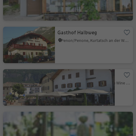
Niveau de durabilité 2
Gasthof Halbweg
Penon/Penone, Kurtatsch an der Weinstraße/Cortaccia sulla Strada del Vino, Alto Adige Wine Road
Restaurant Waldthaler
Ora/Auer, Auer/Ora, Alto Adige Wine Road
Grill Unterland
Salorno/Salurn, Alto Adige Wine Road