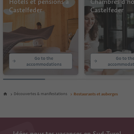
Hôtels et pensions à
Chambres d'hô
Castelfeder
Castelfeder
Go to the
Go to th
accommodations
accommodat
Découvertes & manifestations
Restaurants et auberges
Idées pour tes vacances en Sud-Tyrol