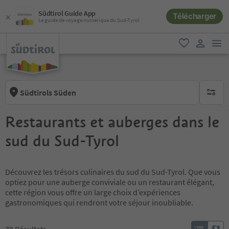
Südtirol Guide App
Télécharger
Le guide de voyage numérique du Sud-Tyrol
lie
favori
lien util
Südtirols Süden
aucun fi
Restaurants et auberges dans le
sud du Sud-Tyrol
Découvrez les trésors culinaires du sud du Sud-Tyrol. Que vous
optiez pour une auberge conviviale ou un restaurant élégant,
cette région vous offre un large choix d’expériences
gastronomiques qui rendront votre séjour inoubliable.