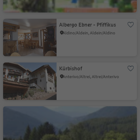
Albergo Ebner - Pfiffikus
Aldino/Aldein, Aldein/Aldino
Kürbishof
Anterivo/Altrei, Altrei/Anterivo
Hotel Waldheim
Altrei/Anterivo