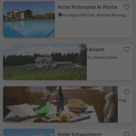
Hotel Ristorante Al Ponte
Montagna/Montan, Montan/Montagna, Alto Adige Wine Road
Gasthof Gurndinalm
Redagno/Radein, Aldein/Aldino
Pizzeria Zur Traube
Montagna/Montan, Montan/Montagna, Alto Adige Wine Road
Hotel Schwarzhorn