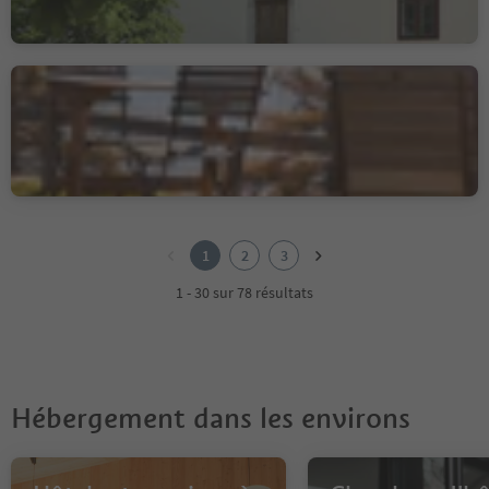
Albergo Zirmerhof
Redagno/Radein, Aldein/Aldino
1
2
1
2
3
3
1 - 30 sur 78 résultats
Hébergement dans les environs