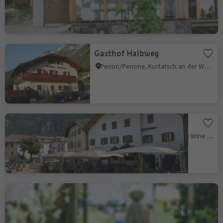
Niveau de durabilité 2
Gasthof Halbweg
Penon/Penone, Kurtatsch an der Weinstraße/Cortaccia sulla Strada del Vino, Alto Adige Wine Road
Restaurant Waldthaler
Ora/Auer, Auer/Ora, Alto Adige Wine Road
Grill Unterland
Salorno/Salurn, Alto Adige Wine Road