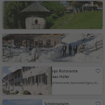
Gasthof Schmiederalm
Aldino/Aldein, Aldein/Aldino
Cisloner Alm
Trodena/Truden, Truden/Trodena
Albergo Ristorante
Andreas Hofer
Egna/Neumarkt, Neumarkt/Egna, Alto Adige Wine Road
Schönrastalm