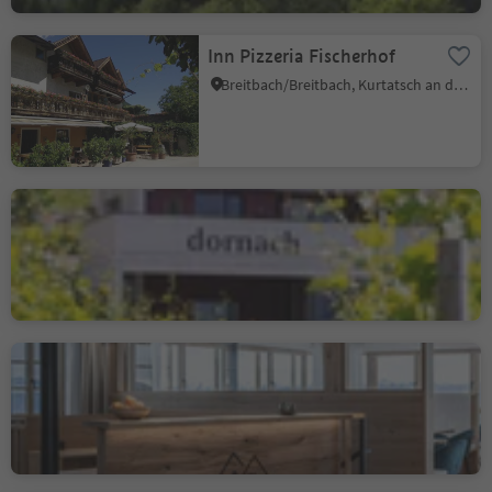
Inn Pizzeria Fischerhof
Breitbach/Breitbach, Kurtatsch an der Weinstraße/Cortaccia sulla Strada del Vino, Alto Adige Wine Road
Osteria Contadina -
Buschenschank Dornach
Salurn/Salorno, Salorno/Salurn, Alto Adige Wine Road
Leitnerhof
Aldein/Aldino