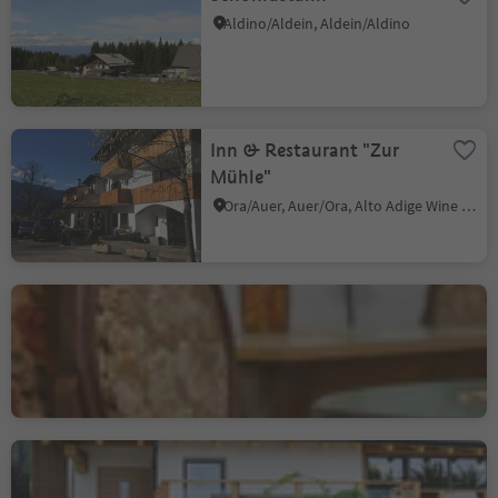
Aldino/Aldein, Aldein/Aldino
Inn & Restaurant "Zur
Mühle"
Ora/Auer, Auer/Ora, Alto Adige Wine Road
Bar Vaja
Villa/Vill - Egna/Neumarkt, Neumarkt/Egna, Alto Adige Wine Road
Mountain Inn Dorfner
Casignano/Gschnon, Montan/Montagna, Alto Adige Wine Road