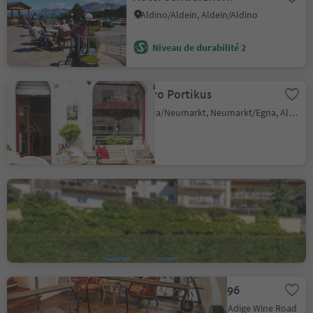
Aldino/Aldein, Aldein/Aldino
Niveau de durabilité 2
Bistro Portikus
Egna/Neumarkt, Neumarkt/Egna, Alto Adige Wine Road
Albergo Aquila D'Oro
Corona/Graun, Kurtatsch an der Weinstraße/Cortaccia sulla Strada del Vino, Alto Adige Wine Road
Amalia Pernter 1896
Salorno/Salurn, Alto Adige Wine Road