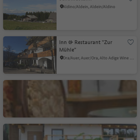
Aldino/Aldein, Aldein/Aldino
Inn & Restaurant "Zur
Mühle"
Ora/Auer, Auer/Ora, Alto Adige Wine Road
Bar Vaja
Villa/Vill - Egna/Neumarkt, Neumarkt/Egna, Alto Adige Wine Road
Mountain Inn Dorfner
Casignano/Gschnon, Montan/Montagna, Alto Adige Wine Road