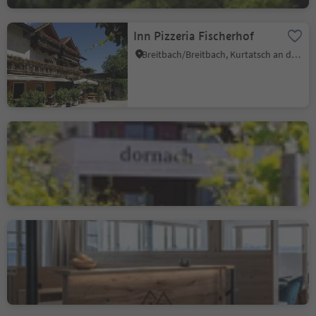
Inn Pizzeria Fischerhof
Breitbach/Breitbach, Kurtatsch an der Weinstraße/Cortaccia sulla Strada del Vino, Alto Adige Wine Road
Osteria Contadina -
Buschenschank Dornach
Salurn/Salorno, Salorno/Salurn, Alto Adige Wine Road
Leitnerhof
Aldein/Aldino