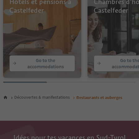
Hôtels et pensions à
Chambres d'hô
Castelfeder
Castelfeder
Go to the
Go to th
accommodations
accommodat
Découvertes & manifestations
Restaurants et auberges
Idées pour tes vacances en Sud-Tyrol