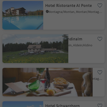
Hotel Ristorante Al Ponte
Montagna/Montan, Montan/Montagna, Alto Adige Wine Road
Gasthof Gurndinalm
Redagno/Radein, Aldein/Aldino
Pizzeria Zur Traube
Montagna/Montan, Montan/Montagna, Alto Adige Wine Road
Hotel Schwarzhorn