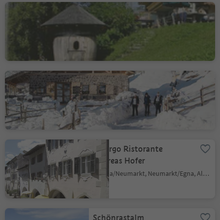
Gasthof Schmiederalm
Aldino/Aldein, Aldein/Aldino
Cisloner Alm
Trodena/Truden, Truden/Trodena
Albergo Ristorante
Andreas Hofer
Egna/Neumarkt, Neumarkt/Egna, Alto Adige Wine Road
Schönrastalm