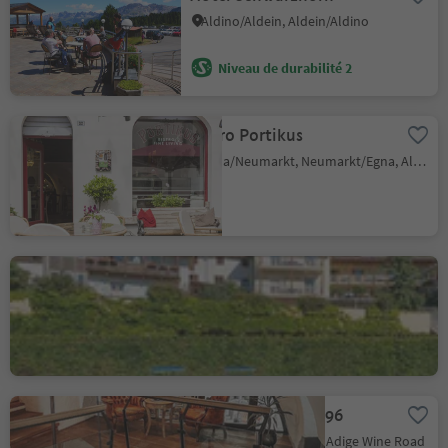
Aldino/Aldein, Aldein/Aldino
Niveau de durabilité 2
Bistro Portikus
Egna/Neumarkt, Neumarkt/Egna, Alto Adige Wine Road
Albergo Aquila D'Oro
Corona/Graun, Kurtatsch an der Weinstraße/Cortaccia sulla Strada del Vino, Alto Adige Wine Road
Amalia Pernter 1896
Salorno/Salurn, Alto Adige Wine Road