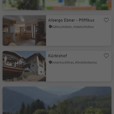
Albergo Ebner - Pfiffikus
Aldino/Aldein, Aldein/Aldino
Kürbishof
Anterivo/Altrei, Altrei/Anterivo
Hotel Waldheim
Altrei/Anterivo