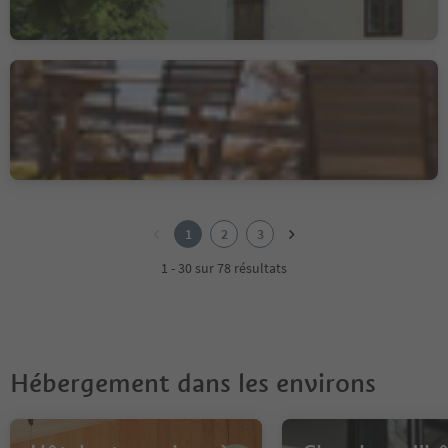
Albergo Zirmerhof
Redagno/Radein, Aldein/Aldino
1
2
1
2
3
3
1 - 30 sur 78 résultats
Hébergement dans les environs