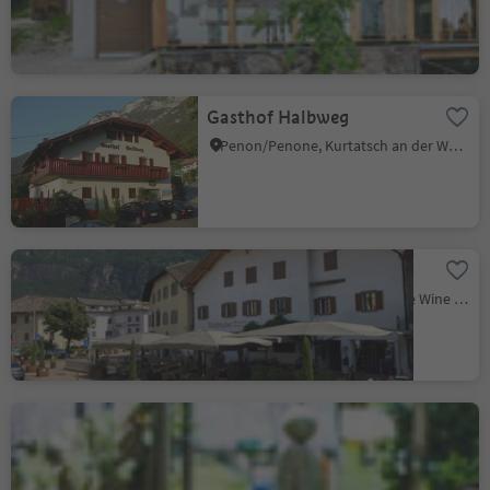
Niveau de durabilité 2
Gasthof Halbweg
Penon/Penone, Kurtatsch an der Weinstraße/Cortaccia sulla Strada del Vino, Alto Adige Wine Road
Restaurant Waldthaler
Ora/Auer, Auer/Ora, Alto Adige Wine Road
Grill Unterland
Salorno/Salurn, Alto Adige Wine Road