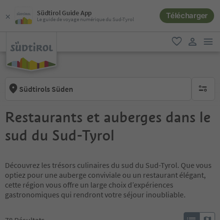
Südtirol Guide App
Télécharger
Le guide de voyage numérique du Sud-Tyrol
lie
favori
lien util
Südtirols Süden
aucun fi
Restaurants et auberges dans le
sud du Sud-Tyrol
Découvrez les trésors culinaires du sud du Sud-Tyrol. Que vous
optiez pour une auberge conviviale ou un restaurant élégant,
cette région vous offre un large choix d’expériences
gastronomiques qui rendront votre séjour inoubliable.