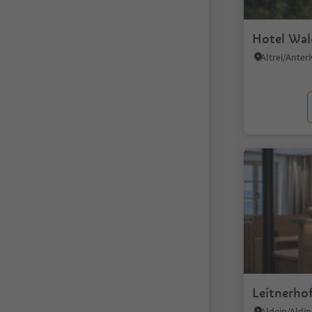
Hotel Wa
Altrei/Anter
Leitnerho
Aldein/Aldi