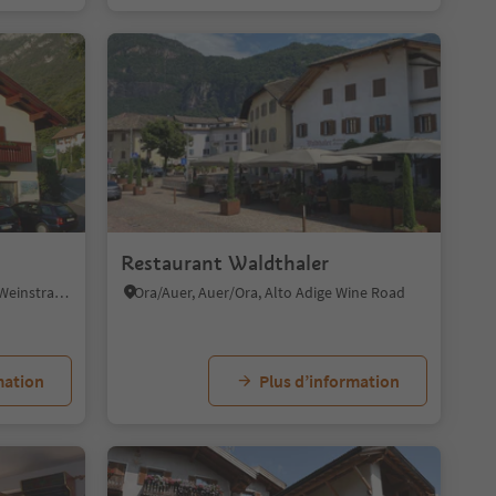
1/7
1
Restaurant Waldthaler
Penon/Penone, Kurtatsch an der Weinstraße/Cortaccia sulla Strada del Vino, Alto Adige Wine Road
Ora/Auer, Auer/Ora, Alto Adige Wine Road
mation
Plus d’information