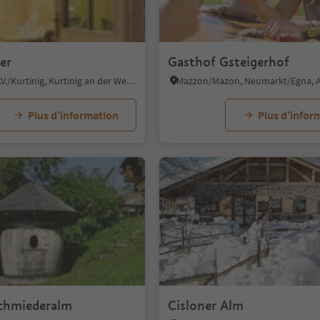
er
Gasthof Gsteigerhof
Cortina s.s.d.V./Kurtinig, Kurtinig an der Weinstraße/Cortina sulla Strada del Vino, Alto Adige Wine Road
Plus d’information
Plus d’infor
chmiederalm
Cisloner Alm