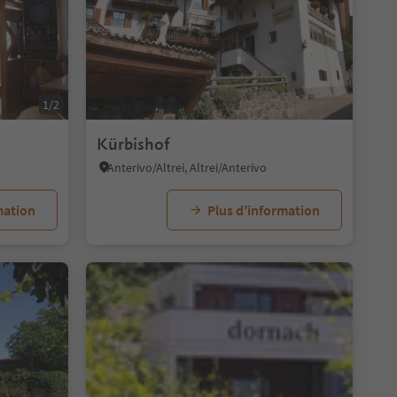
1/2
Kürbishof
Anterivo/Altrei, Altrei/Anterivo
mation
Plus d’information