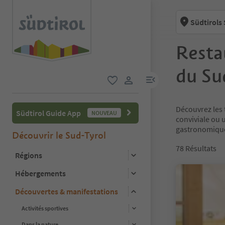
Südtirols
Resta
du Su
lien menu
favori
lien utilisateur
Découvrez les 
Südtirol Guide App
NOUVEAU
conviviale ou 
gastronomiques
Découvrir le Sud-Tyrol
78
Résultats
Régions
Hébergements
Découvertes & manifestations
Activités sportives
Dans la nature