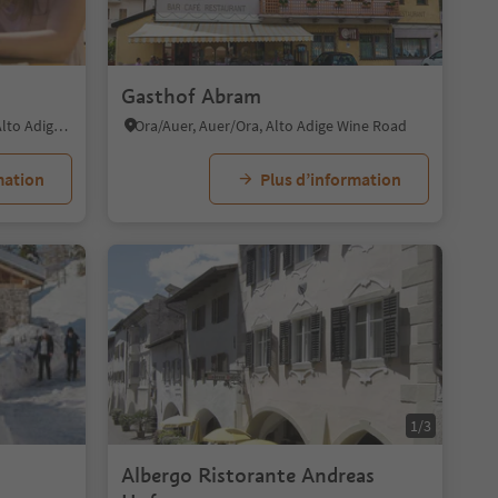
Gasthof Abram
Mazzon/Mazon, Neumarkt/Egna, Alto Adige Wine Road
Ora/Auer, Auer/Ora, Alto Adige Wine Road
mation
Plus d’information
1/8
1/5
1/3
Albergo Ristorante Andreas