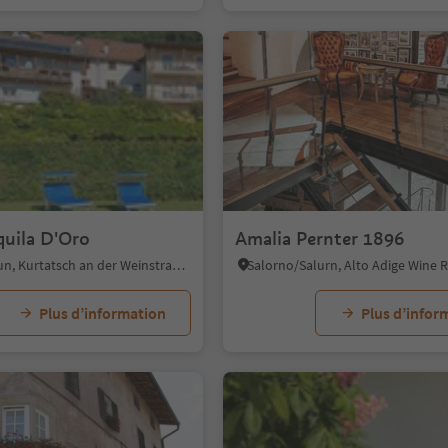
quila D'Oro
Amalia Pernter 1896
Corona/Graun, Kurtatsch an der Weinstraße/Cortaccia sulla Strada del Vino, Alto Adige Wine Road
Salorno/Salurn, Alto Adige Wine 
Plus d’information
Plus d’infor