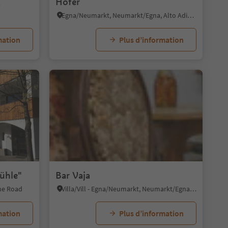
Hofer
a
Egna/Neumarkt, Neumarkt/Egna, Alto Adige Wine Road
mation
Plus d’information
ühle"
Bar Vaja
ine Road
Villa/Vill - Egna/Neumarkt, Neumarkt/Egna, Alto Adige Wine Road
mation
Plus d’information