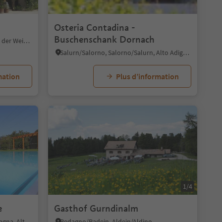
1/10
Osteria Contadina -
Buschenschank Dornach
Breitbach/Breitbach, Kurtatsch an der Weinstraße/Cortaccia sulla Strada del Vino, Alto Adige Wine Road
Salurn/Salorno, Salorno/Salurn, Alto Adige Wine Road
mation
Plus d’information
1/8
1/4
e
Gasthof Gurndinalm
Montagna/Montan, Montan/Montagna, Alto Adige Wine Road
Redagno/Radein, Aldein/Aldino