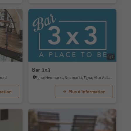
1/4
1/6
1/2
Bar 3x3
Road
Egna/Neumarkt, Neumarkt/Egna, Alto Adige Wine Road
mation
Plus d’information