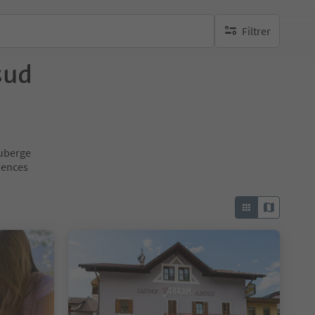
Filtrer
aucun filtre actif
sud
auberge
riences