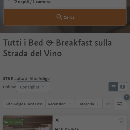
2 ospiti / 1 camera
Cerca
Tutti i Bed & Breakfast sulla
Strada del Vino
376
Risultati
- Alto Adige
Consigliati
Ordina:
1
Alto Adige Guest Pass
Recensioni
Categoria
Trattamento
1 filtro 
Su richiesta
HOLYVIEW