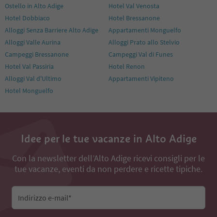
Ostello in Alto Adige
Hotel Val Venosta
Hotel Dobbiaco
Hotel Bressanone
Alloggi Senza Barriere Alto Adige
Appartamenti Monguelfo
Alloggi Valle Aurina
Alloggi Prato allo Stelvio
Campeggi Bressanone
Campeggi Val di Funes
Hotel Val Passiria
Hotel Renon
Alloggi Val d'Ultimo
Appartamenti Vipiteno
Hotel Monguelfo
Idee per le tue vacanze in Alto Adige
Con la newsletter dell’Alto Adige ricevi consigli per le
tue vacanze, eventi da non perdere e ricette tipiche.
Indirizzo e-mail*