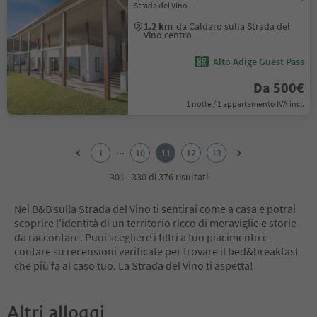
Strada del Vino
1.2 km
da Caldaro sulla Strada del
Vino centro
Alto Adige Guest Pass
Da 500€
1 notte / 1 appartamento IVA incl.
1
2
...
1
10
11
12
13
3
4
301 - 330 di 376 risultati
5
6
Nei B&B sulla Strada del Vino ti sentirai come a casa e potrai
7
scoprire l'identità di un territorio ricco di meraviglie e storie
8
da raccontare. Puoi scegliere i filtri a tuo piacimento e
9
contare su recensioni verificate per trovare il bed&breakfast
10
che più fa al caso tuo. La Strada del Vino ti aspetta!
11
12
13
Altri alloggi