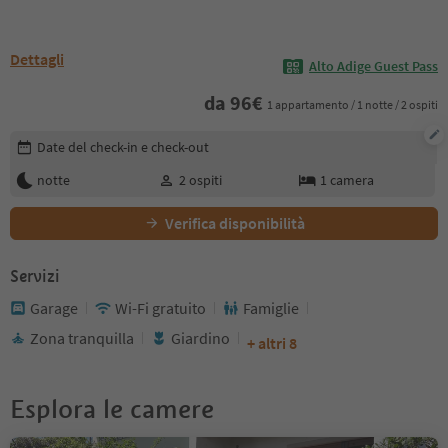
Dettagli
Alto Adige Guest Pass
da
96
€
1 appartamento / 1 notte / 2 ospiti
Modifica i dettagli della prenotazione
Date del check-in e check-out
notte
2
ospiti
1
camera
Verifica disponibilità
Servizi
Garage
Wi-Fi gratuito
Famiglie
Zona tranquilla
Giardino
+ altri 8
Esplora le camere