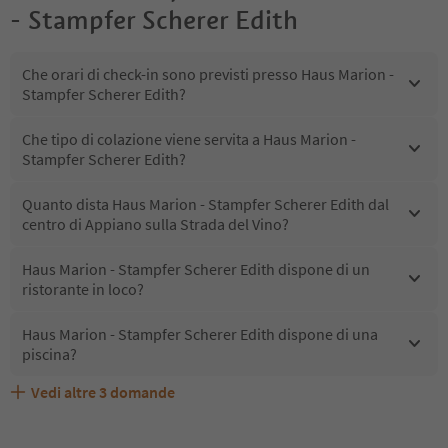
- Stampfer Scherer Edith
Che orari di check-in sono previsti presso Haus Marion -
Stampfer Scherer Edith?
Che tipo di colazione viene servita a Haus Marion -
Stampfer Scherer Edith?
Quanto dista Haus Marion - Stampfer Scherer Edith dal
centro di Appiano sulla Strada del Vino?
Haus Marion - Stampfer Scherer Edith dispone di un
ristorante in loco?
Haus Marion - Stampfer Scherer Edith dispone di una
piscina?
Vedi altre
3
domande
Haus Marion - Stampfer Scherer Edith accetta animali
Quali servizi/attività sono disponibili presso Haus
Gli ospiti di Haus Marion - Stampfer Scherer Edith
domestici?
Marion - Stampfer Scherer Edith?
ricevono l'Alto Adige Guest Pass?