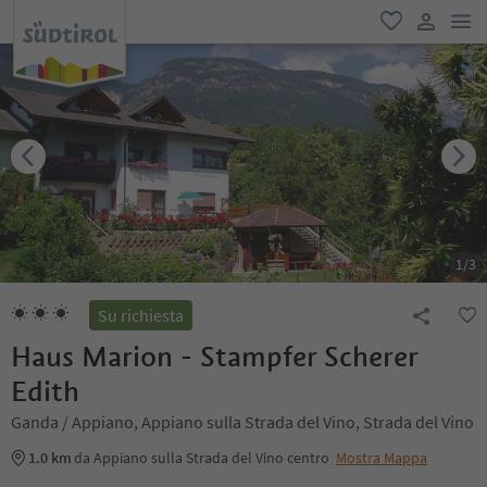
men
favoriti
user lin
1
/
3
Su richiesta
Haus Marion - Stampfer Scherer
Edith
Ganda / Appiano, Appiano sulla Strada del Vino, Strada del Vino
1.0 km
da Appiano sulla Strada del Vino centro
Mostra Mappa