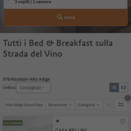
2 ospiti / 1 camera
Cerca
Tutti i Bed & Breakfast sulla
Strada del Vino
376
Risultati
- Alto Adige
Consigliati
Ordina:
1
Alto Adige Guest Pass
Recensioni
Categoria
Trattamento
1 filtro 
Su richiesta
CASA BELLINI