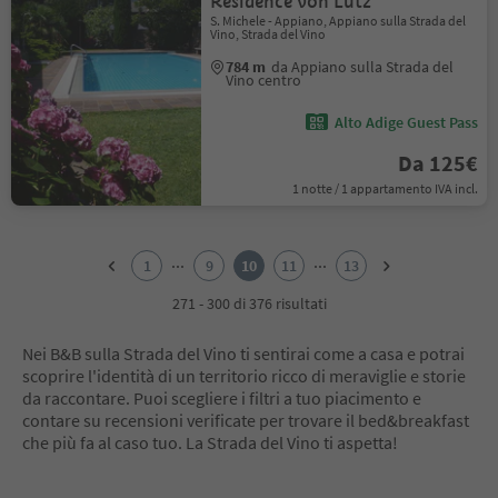
Residence von Lutz
S. Michele - Appiano, Appiano sulla Strada del
Vino, Strada del Vino
784 m
da Appiano sulla Strada del
Vino centro
Alto Adige Guest Pass
Da 125€
1 notte / 1 appartamento IVA incl.
1
2
...
...
1
9
10
11
13
3
4
271 - 300 di 376 risultati
5
6
Nei B&B sulla Strada del Vino ti sentirai come a casa e potrai
7
scoprire l'identità di un territorio ricco di meraviglie e storie
8
da raccontare. Puoi scegliere i filtri a tuo piacimento e
9
contare su recensioni verificate per trovare il bed&breakfast
10
che più fa al caso tuo. La Strada del Vino ti aspetta!
11
12