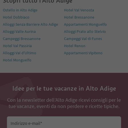
Scopri tutto l'Alto Adige
Ostello in Alto Adige
Hotel Val Venosta
Hotel Dobbiaco
Hotel Bressanone
Alloggi Senza Barriere Alto Adige
Appartamenti Monguelfo
Alloggi Valle Aurina
Alloggi Prato allo Stelvio
Campeggi Bressanone
Campeggi Val di Funes
Hotel Val Passiria
Hotel Renon
Alloggi Val d'Ultimo
Appartamenti Vipiteno
Hotel Monguelfo
Idee per le tue vacanze in Alto Adige
Con la newsletter dell’Alto Adige ricevi consigli per le
tue vacanze, eventi da non perdere e ricette tipiche.
Indirizzo e-mail*