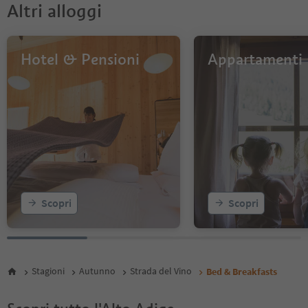
13
Altri alloggi
Hotel & Pensioni
Appartamenti
Scopri
Scopri
Stagioni
Autunno
Strada del Vino
Bed & Breakfasts