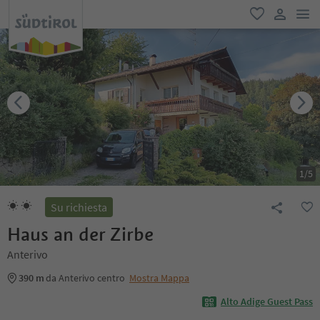
men
favoriti
user lin
1
/
5
Su richiesta
Haus an der Zirbe
Anterivo
390 m
da Anterivo centro
Mostra Mappa
Alto Adige Guest Pass