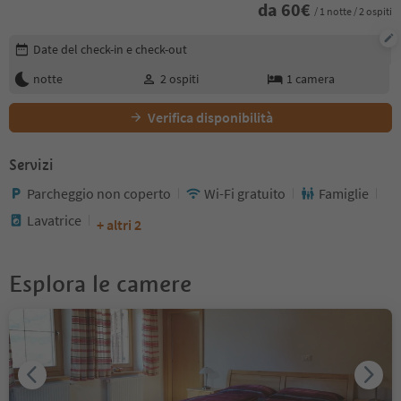
da
60
€
/ 1 notte / 2 ospiti
Modifica i dettagli della prenotazione
Date del check-in e check-out
notte
2
ospiti
1
camera
Verifica disponibilità
Servizi
Parcheggio non coperto
Wi-Fi gratuito
Famiglie
Lavatrice
+ altri 2
Esplora le camere