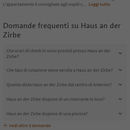
L'appartamento è consigliato agli ospiti c
...
Leggi tutto
Domande frequenti su
Haus an der
Zirbe
Che orari di check-in sono previsti presso Haus an der
Zirbe?
Che tipo di colazione viene servita a Haus an der Zirbe?
Quanto dista Haus an der Zirbe dal centro di Anterivo?
Haus an der Zirbe dispone di un ristorante in loco?
Haus an der Zirbe dispone di una piscina?
Vedi altre
3
domande
Quali servizi/attività sono disponibili presso Haus an der
Gli ospiti di Haus an der Zirbe ricevono l'Alto Adige Guest
Haus an der Zirbe accetta animali domestici?