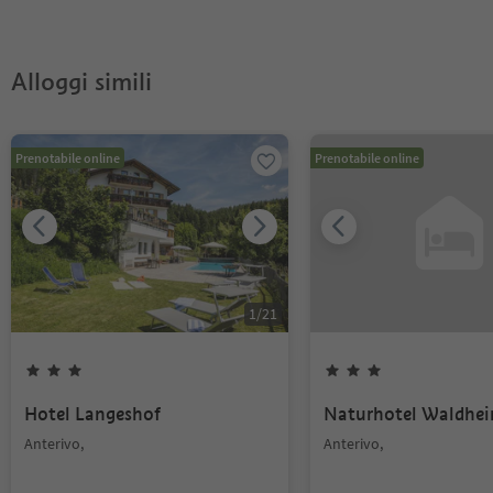
Zirbe?
Pass?
Alloggi simili
Prenotabile online
Prenotabile online
1
/
21
Hotel Langeshof
Naturhotel Waldhe
Anterivo,
Anterivo,