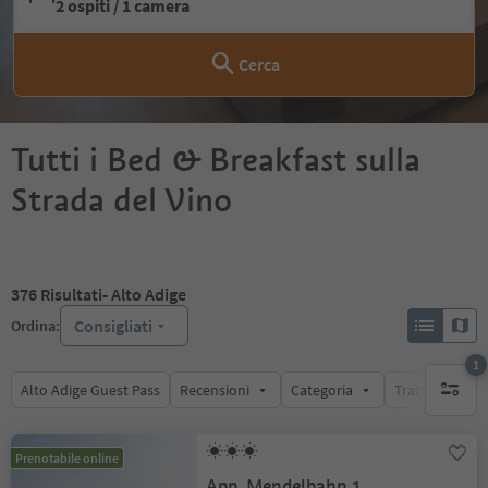
2 ospiti / 1 camera
Cerca
Tutti i Bed & Breakfast sulla
Strada del Vino
376
Risultati
- Alto Adige
Consigliati
Ordina:
1
Alto Adige Guest Pass
Recensioni
Categoria
Trattamento
1 filtro 
Prenotabile online
App. Mendelbahn 1