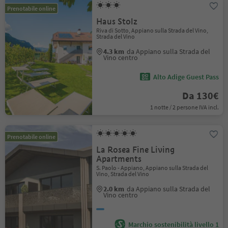
Prenotabile online
Haus Stolz
Riva di Sotto, Appiano sulla Strada del Vino,
Strada del Vino
4.3 km
da Appiano sulla Strada del
Vino centro
Alto Adige Guest Pass
Da 130€
1 notte / 2 persone IVA incl.
Prenotabile online
La Rosea Fine Living
Apartments
S. Paolo - Appiano, Appiano sulla Strada del
Vino, Strada del Vino
2.0 km
da Appiano sulla Strada del
Vino centro
Marchio sostenibilità livello 1