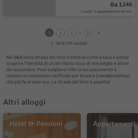
Da 124€
1 notte / 1 appartamento IVA incl.
1
2
...
1
2
3
13
3
4
1 - 30 di 376 risultati
5
6
Nei B&B sulla Strada del Vino ti sentirai come a casa e potrai
7
scoprire l'identità di un territorio ricco di meraviglie e storie
8
da raccontare. Puoi scegliere i filtri a tuo piacimento e
9
contare su recensioni verificate per trovare il bed&breakfast
10
che più fa al caso tuo. La Strada del Vino ti aspetta!
11
12
13
Altri alloggi
Hotel & Pensioni
Appartamenti