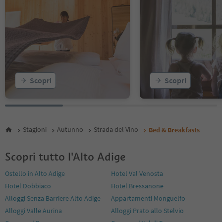
Scopri
Scopri
Stagioni
Autunno
Strada del Vino
Bed & Breakfasts
Scopri tutto l'Alto Adige
Ostello in Alto Adige
Hotel Val Venosta
Hotel Dobbiaco
Hotel Bressanone
Alloggi Senza Barriere Alto Adige
Appartamenti Monguelfo
Alloggi Valle Aurina
Alloggi Prato allo Stelvio