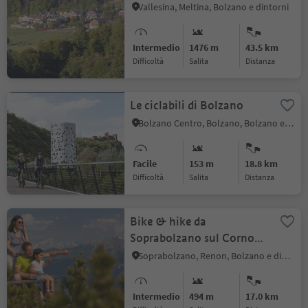
Terlano - Meltina
Vallesina, Meltina, Bolzano e dintorni
Intermedio
1476 m
43.5 km
Difficoltà
Salita
distanza
Le ciclabili di Bolzano
Bolzano Centro, Bolzano, Bolzano e dintorni
Facile
153 m
18.8 km
Difficoltà
Salita
distanza
Bike & hike da
Soprabolzano sul Corno
del Renon
Soprabolzano, Renon, Bolzano e dintorni
Intermedio
494 m
17.0 km