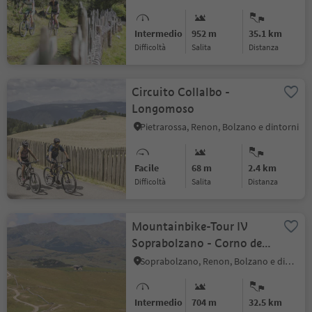
Intermedio
952 m
35.1 km
Difficoltà
Salita
distanza
Circuito Collalbo -
Longomoso
Pietrarossa, Renon, Bolzano e dintorni
Facile
68 m
2.4 km
Difficoltà
Salita
distanza
Mountainbike-Tour IV
Soprabolzano - Corno del
Renon
Soprabolzano, Renon, Bolzano e dintorni
Intermedio
704 m
32.5 km