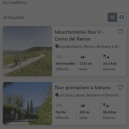
bici elettrica.
30
Risultati
Mountainbike-Tour II -
Corno del Renon
Soprabolzano, Renon, Bolzano e dintorni
Intermedio
1216 m
33.6 km
Difficoltà
Salita
distanza
Tour giornaliero a Merano
La Costa, Laives, Bolzano e dintorni
Facile
105 m
38.4 km
Difficoltà
Salita
distanza