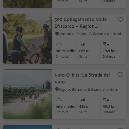
Difficoltà
Salita
distanza
390 Collegamento Valle
D’Iscarco – Region
dolomitica Alpe di Siusi
S.Antonio, Renon, Bolzano e dintorni
Intermedio
689 m
19.9 km
Difficoltà
Salita
distanza
Vino & bici: La Strada del
Vino
Virgolo, Bolzano, Bolzano e dintorni
Intermedio
436 m
49.2 km
Difficoltà
Salita
distanza