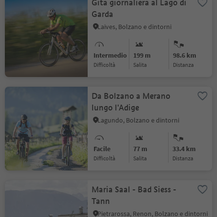
Gita giornaliera al Lago di
Garda
Laives, Bolzano e dintorni
Intermedio
199 m
98.6 km
Difficoltà
Salita
distanza
Da Bolzano a Merano
lungo l'Adige
Lagundo, Bolzano e dintorni
Facile
77 m
33.4 km
Difficoltà
Salita
distanza
Maria Saal - Bad Siess -
Tann
Pietrarossa, Renon, Bolzano e dintorni