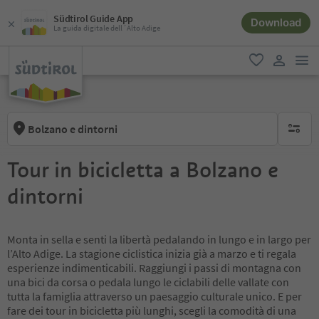
Südtirol Guide App
Download
La guida digitale dell´Alto Adige
men
favoriti
user lin
Bolzano e dintorni
nessun f
Tour in bicicletta a Bolzano e
dintorni
Monta in sella e senti la libertà pedalando in lungo e in largo per
l’Alto Adige. La stagione ciclistica inizia già a marzo e ti regala
esperienze indimenticabili. Raggiungi i passi di montagna con
una bici da corsa o pedala lungo le ciclabili delle vallate con
tutta la famiglia attraverso un paesaggio culturale unico. E per
fare dei tour in bicicletta più lunghi, scegli la comodità di una