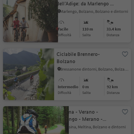
dell’Adige: da Marlengo a
Bolzano
Marlengo, Bolzano, Bolzano e dintorni
Facile
110 m
33.4 km
Difficoltà
Salita
distanza
Ciclabile Brennero-
Bolzano
Bressanone dintorni, Bolzano, Bolzano e dintorni
Intermedio
0 m
92 km
Difficoltà
Salita
distanza
Meltina - Verano -
Avelengo - Merano -
Terlano
Vallesina, Meltina, Bolzano e dintorni