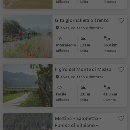
Difficoltà
Salita
distanza
Gita giornaliera a Trento
Laives, Bolzano e dintorni
Intermedio
123 m
56.4 km
Difficoltà
Salita
distanza
Il giro del Monte di Mezzo
Laives, Bolzano e dintorni
Facile
291 m
41.3 km
Difficoltà
Salita
distanza
Meltina - Salonetto -
Funiva di Vilpiano -