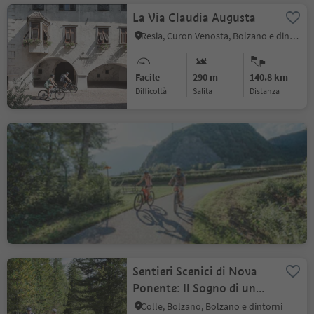
La Via Claudia Augusta
Resia, Curon Venosta, Bolzano e dintorni
Facile
290 m
140.8 km
Difficoltà
Salita
distanza
Via Claudia Augusta,
Bolzano-Salorno lungo
l’Adige
Pochi, Bolzano, Bolzano e dintorni
Facile
10 m
30.8 km
Difficoltà
Salita
distanza
Sentieri Scenici di Nova
Ponente: Il Sogno di un
Ciclista
Colle, Bolzano, Bolzano e dintorni