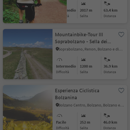
Intermedio
2017 m
63.4 km
Difficoltà
Salita
distanza
Mountainbike-Tour III
Soprabolzano - Sella dei
Sentieri
Soprabolzano, Renon, Bolzano e dintorni
Intermedio
1200 m
36.9 km
Difficoltà
Salita
distanza
Esperienza Ciclistica
Bolzanina
Bolzano Centro, Bolzano, Bolzano e dintorni
Facile
252 m
46.0 km
Difficoltà
Salita
distanza