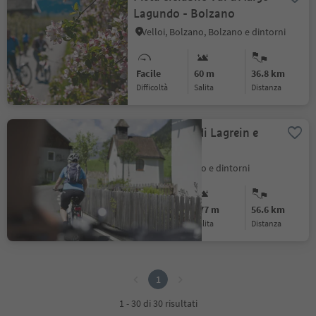
Lagundo - Bolzano
Velloi, Bolzano, Bolzano e dintorni
Facile
60 m
36.8 km
Difficoltà
Salita
distanza
Sulle tracce di Lagrein e
Sauvignon
Laives, Bolzano e dintorni
Facile
277 m
56.6 km
Difficoltà
Salita
distanza
1
1
1 - 30 di 30 risultati