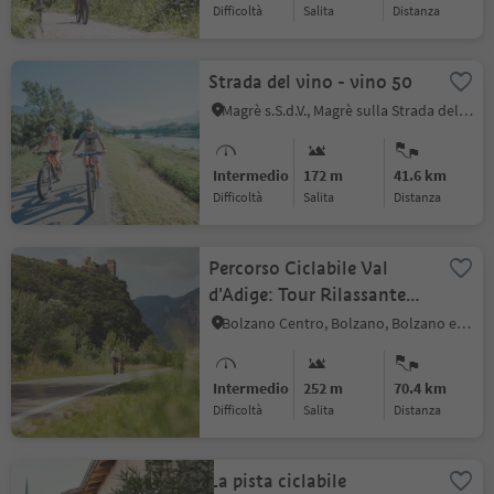
Difficoltà
Salita
distanza
Strada del vino - vino 50
Magrè s.S.d.V., Magrè sulla Strada del Vino, Bolzano e dintorni
Intermedio
172 m
41.6 km
Difficoltà
Salita
distanza
Percorso Ciclabile Val
d'Adige: Tour Rilassante
da Bolzano a Merano
Bolzano Centro, Bolzano, Bolzano e dintorni
Intermedio
252 m
70.4 km
Difficoltà
Salita
distanza
La pista ciclabile