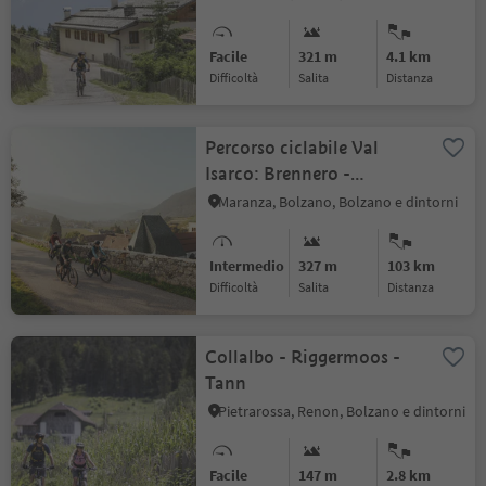
Facile
321 m
4.1 km
Difficoltà
Salita
distanza
Percorso ciclabile Val
Isarco: Brennero -
Bolzano
Maranza, Bolzano, Bolzano e dintorni
Intermedio
327 m
103 km
Difficoltà
Salita
distanza
Collalbo - Riggermoos -
Tann
Pietrarossa, Renon, Bolzano e dintorni
Facile
147 m
2.8 km