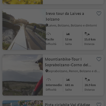
Brevo tour da Laives a
Bolzano
Laives, Bolzano, Bolzano e dintorni
Facile
53 m
15.0 km
Difficoltà
Salita
distanza
Mountianbike-Tour I
Soprabolzano-Corno del
Renon
Soprabolzano, Renon, Bolzano e dintorni
Intermedio
681 m
28.9 km
Difficoltà
Salita
distanza
Pista ciclabile Val d’Adige