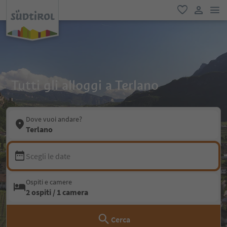
men
favoriti
user lin
Tutti gli alloggi a Terlano
Dove vuoi andare?
Terlano
Scegli le date
Ospiti e camere
2 ospiti / 1 camera
Cerca