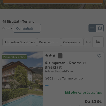
49
Risultati
- Terlano
Consigliati
Ordina:
Alto Adige Guest Pass
Recensioni
Categoria
Trattamento
nessun f
S
Prenotabile online
Weingarten - Rooms &
Breakfast
Terlano, Strada del Vino
301 m
da Terlano centro
Alto Adige Guest Pass
Da 118€